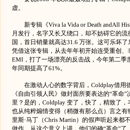
虚。
新专辑《Viva la Vida or Death andAll His
月发行，名字又长又绕口，却不妨碍它的流
国，首日销量就高达31.6 万张。这可乐坏
凭借这张专辑，从去年年初开始连受重创、
EMI，打了一场漂亮的反击战，今年第二季
年同期提高了61%。
在激动人心的数字背后，Coldplay借用
《自由引领人民》做封面所要表达的“革命”
里？是的，Coldplay 变了，快了，精致了
也从纯粹煽情变得（稍微有那么点）言之有
里斯·马丁（Chris Martin）的假声听起来
做作。从这个意义上讲，他们的确“革命”了