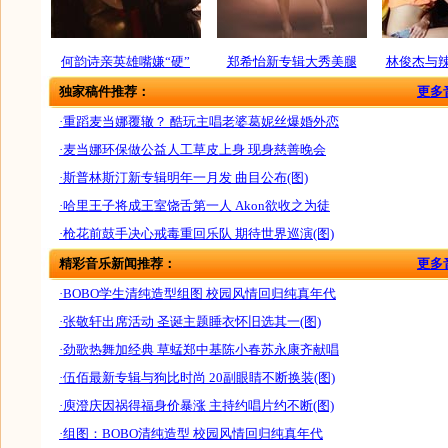
何韵诗亲英雄嘴嫌“硬”
郑希怡新专辑大秀美腿
林俊杰与
独家稿件推荐：
更多
·重蹈麦当娜覆辙？ 酷玩主唱老婆葛妮丝爆婚外恋
·麦当娜环保做公益人工草皮上身 现身慈善晚会
·斯普林斯汀新专辑明年一月发 曲目公布(图)
·哈里王子将成王室饶舌第一人 Akon欲收之为徒
·枪花前鼓手决心戒毒重回乐队 期待世界巡演(图)
精彩音乐新闻推荐：
更多
·BOBO学生清纯造型组图 校园风情回归纯真年代
·张敬轩出席活动 圣诞主题睡衣怀旧选其一(图)
·劲歌热舞加经典 草蜢郑中基陈小春苏永康齐献唱
·伍佰最新专辑与狗比时尚 20副眼睛不断换装(图)
·庾澄庆因祸得福身价暴涨 主持约唱片约不断(图)
·组图：BOBO清纯造型 校园风情回归纯真年代