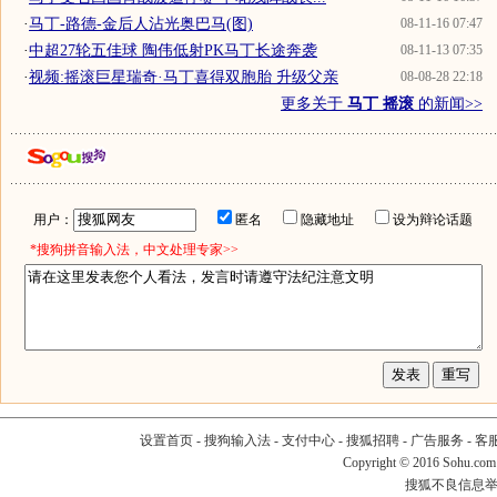
·
马丁-路德-金后人沾光奥巴马(图)
08-11-16 07:47
·
中超27轮五佳球 陶伟低射PK马丁长途奔袭
08-11-13 07:35
·
视频:摇滚巨星瑞奇·马丁喜得双胞胎 升级父亲
08-08-28 22:18
更多关于
马丁 摇滚
的新闻>>
用户：
匿名
隐藏地址
设为辩论话题
*搜狗拼音输入法，中文处理专家>>
设置首页
-
搜狗输入法
-
支付中心
-
搜狐招聘
-
广告服务
-
客
Copyright
©
2016 Sohu.com
搜狐不良信息