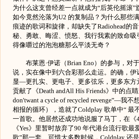
为什么这支曾经差一点就成为“后英伦摇滚”
如今竟然沦落为U2 的复制品？为什么那些满是Ra
痕迹的歌词和旋律，却缺失了Radiohead的
秘、勇敢、晦涩、愤怒、我行我素的致命吸
得像嚼过的泡泡糖那么平淡无奇？
布莱恩·伊诺（Brian Eno）的参与，对于Col
说，实在像中到六合彩那么走运。的确，伊
显—更扎实、更电子、更多弦乐，更多东方
贡献了《Death andAll His Friends》中的
don'twant a cycle of recycled revenge
相报的循环），造就了Coldplay 歌单中“ 最不Co
一首歌。他居然还成功地说服了马丁，在《4
《Yes》里暂时放弃了90 年代港台流行歌最
歌”那一套。可惜大多数时候，Coldplay 