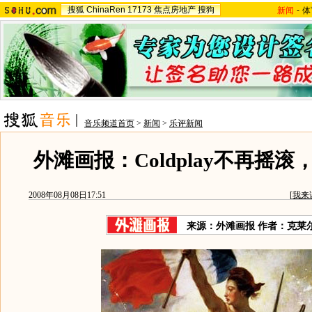
搜狐
ChinaRen
17173
焦点房地产
搜狗
新闻
-
体
音乐频道首页
>
新闻
>
乐评新闻
外滩画报：Coldplay不再摇
2008年08月08日17:51
[
我来
来源：外滩画报 作者：克莱