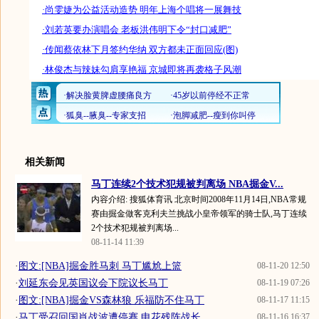
·尚雯婕为公益活动造势 明年上海个唱将一展舞技
·刘若英要办演唱会 老板洪伟明下令“封口减肥”
·传闻蔡依林下月签约华纳 双方都未正面回应(图)
·林俊杰与辣妹勾肩享艳福 京城即将再袭格子风潮
相关新闻
马丁连续2个技术犯规被判离场 NBA掘金V...
内容介绍: 搜狐体育讯 北京时间2008年11月14日,NBA常规
赛由掘金做客克利夫兰挑战小皇帝领军的骑士队,马丁连续
2个技术犯规被判离场...
08-11-14 11:39
·
图文:[NBA]掘金胜马刺 马丁尴尬上篮
08-11-20 12:50
·
刘延东会见英国议会下院议长马丁
08-11-19 07:26
·
图文:[NBA]掘金VS森林狼 乐福防不住马丁
08-11-17 11:15
·
马丁受召回国肖战波遭停赛 申花残阵战长...
08-11-16 16:37