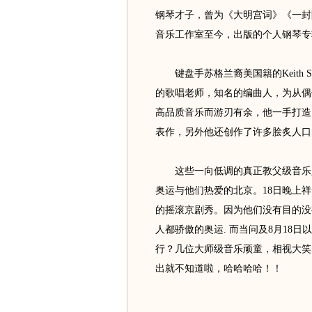
钢琴才子，曾为《大明宫词》《一封
音乐工作室至今，出版的个人钢琴专
键盘手苏格兰裔美国籍的Keith S
的歌唱老师，知名的编曲人，为从偶
高品质音乐而游刃有余，他一手打造
表作，另外他还创作了许多脍炙人口
这些一向低调的真正教父级音乐人
奥运与他们热爱的北京。18日晚上
的摇滚京剧秀。因为他们没有目的没
人都骄傲的奥运. 而当问及8月18
行？几位大师级音乐顽童，相视大笑的说
出就不知道啦，哈哈哈哈！！