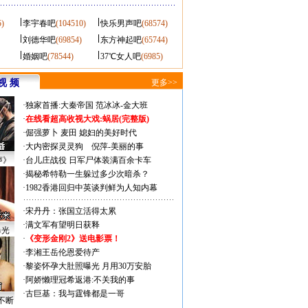
5)
李宇春吧
(104510)
快乐男声吧
(68574)
刘德华吧
(69854)
东方神起吧
(65744)
婚姻吧
(78544)
37℃女人吧
(6985)
视 频
更多>>
·
独家首播:大秦帝国
范冰冰-金大班
·
在线看超高收视大戏:
蜗居(完整版)
·
倔强萝卜
麦田
媳妇的美好时代
·
大内密探灵灵狗
倪萍-美丽的事
声》
·
台儿庄战役 日军尸体装满百余卡车
·
揭秘希特勒一生躲过多少次暗杀？
·
1982香港回归中英谈判鲜为人知内幕
·
宋丹丹：张国立活得太累
·
满文军有望明日获释
曝光
·
《变形金刚2》送电影票！
·
李湘王岳伦恩爱待产
·
黎姿怀孕大肚照曝光 月用30万安胎
·
阿娇懒理冠希返港:不关我的事
·
古巨基：我与霆锋都是一哥
不断