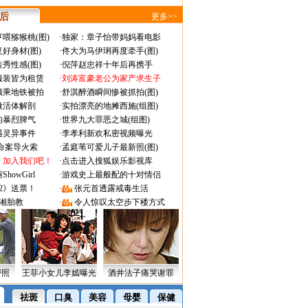
 后
更多>>
喂猕猴桃(图)
·
独家：章子怡带妈妈看电影
好身材(图)
·
佟大为马伊琍再度牵手(图)
秀性感(图)
·
倪萍赵忠祥十年后再携手
服装皆为租赁
·
刘涛富豪老公为家产求生子
颜乘地铁被拍
·
舒淇醉酒瞬间惨被抓拍(图)
做活体解剖
·
实拍漂亮的地摊西施(组图)
的暴烈脾气
·
世界九大罪恶之城(组图)
遇灵异事件
·
李孝利新欢私密视频曝光
成命案导火索
·
孟庭苇可爱儿子最新照(图)
：加入我们吧！
·
点击进入搜狐娱乐影视库
owGirl
·
游戏史上最般配的十对情侣
2》送票！
·
张元首透露戒毒生活
湘胎教
·
令人惊叹太空步下楼方式
密照
王菲小女儿李嫣曝光
酒井法子痛哭谢罪