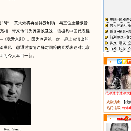
18日，黄大炜将再登祥云剧场，与三位重量级音
亮相，带来他们为奥运以及这一场极具中国代表性
滚—《我爱京剧》。因为奥运第一次一起上台演出的
滚曲风，想通过激情诠释对国粹的喜爱表达对北京
听将令人耳目一新。
范冰冰李冰冰大
戏剧演出
|
【搜
热门连载
|
刘烨
Keith Stuart