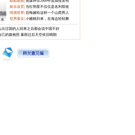
贴贴图图
|
英媒评出2009年度搞怪发明
娱乐旮旯
|
当红明星不仅仅是名利双收
情感世界
|
后悔嫁给这样一个山西男人
型男索女
|
小糖精归来，在海边轻轻舞
口水
么出过国的人回来之后都会说中国不好
自己的旗袍照
暴雨过后天空依旧晴朗