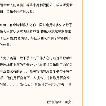
陌生女人的来信》等几十部影视配乐，成立听觉新
辑、音乐专辑不胜枚举。
tuart，有金牌制作人之称、同时也是许多知名歌手
像天王黎明到实力唱将齐秦,齐豫,林志炫等制作出
了信乐团,而他为顺子与信乐团制作的专辑堪称代
的佳曲。
为了奥运，放下手上的工作齐心打造这首歌献给
祥云剧场将上演的五分钟，也许将是音乐圈空前绝后
有企图没有酬劳，只是纯粹地想用音乐参与令每个
日以后，他们是否会有下一次演出，这首歌是否会发
。。。。No Idea !! 音乐肯定一起玩下去，演
(责任编辑：董文)