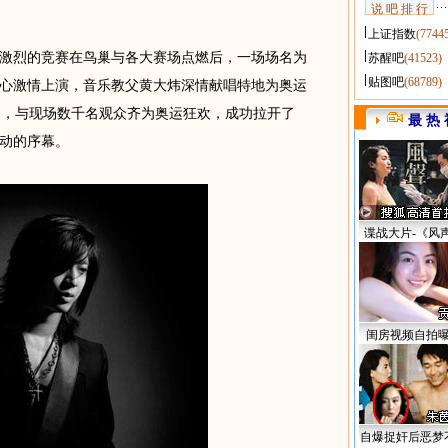
说 吧 排 行
上证指数
(7744
烈的竞赛在鸟巢与各大赛场点燃后，一场场名为
苏醒吧
(41523)
贴图吧
(68789)
心激情上演，音乐教父黄大炜深情献唱特地为奥运
AR》，与现场数千名观众齐为奥运狂欢，成功拉开了
最 热 
动的序幕。
谍战大片-《风
闺房视频自拍
自爆捉奸后恶梦