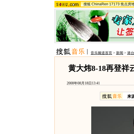
搜狐
ChinaRen
17173
焦点房
音乐频道首页
>
新闻
>
港
黄大炜8-18再登祥
2008年08月18日13:41
来