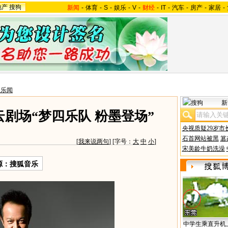
地产
搜狗
新闻
-
体育
-
S
-
娱乐
-
V
-
财经
-
IT
-
汽车
-
房产
-
家居
-
台乐闻
新
云剧场“梦四乐队 粉墨登场”
央视质疑29岁市
石首网站被黑
篡
[
我来说两句
] [字号：
大
中
小
]
宋美龄牛奶洗澡
源：搜狐音乐
中学生乘直升机