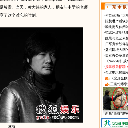
茶 余 饭
足珍贵。当天，黄大炜的家人，朋友与中学的老师
享了这个难忘的时刻。
·
何炅获地产大亨
·
陈慧琳产后恢复
·
殷桃街头休闲装
·
范冰冰红地毯
·
姚晨与老公素
·
日军竟拿战俘
·
盘点网坛大腕
·
美女办公室遭
·
《Nobody》
·
搜狐娱乐招聘
·
台北电玩展靓丽Sh
·
《变形金刚
·
王岳伦爆李
新版“西游”绝
林海