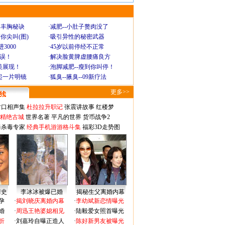
爆丰胸秘诀
·
减肥--小肚子赘肉没了
你尖叫(图)
·
吸引异性的秘密武器
3000
·
45岁以前停经不正常
不误！
·
解决脸黄脾虚腰痛良方
美展现！
·
泡脚减肥--瘦到你叫停！
起一片明镜
·
狐臭--腋臭--09新疗法
更多>>
对口相声集
杜拉拉升职记
张震讲故事
红楼梦
-精绝古城
世界名著
平凡的世界
货币战争2
毒杀毒专家
经典手机游游格斗集
福彩3D走势图
情史
李冰冰被爆已婚
揭秘生父离婚内幕
孕
·
揭刘晓庆离婚内幕
·
李幼斌新恋情曝光
婚
·
周迅王艳婆媳相见
·
陆毅爱女照首曝光
折
·
刘嘉玲自曝正造人
·
陈好新男友被曝光