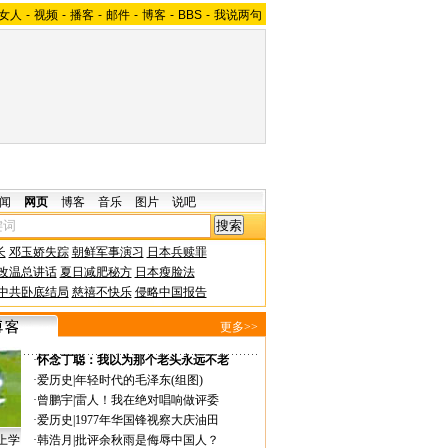
女人
-
视频
-
播客
-
邮件
-
博客
-
BBS
-
我说两句
闻
网页
博客
音乐
图片
说吧
长
邓玉娇失踪
朝鲜军事演习
日本兵赎罪
改温总讲话
夏日减肥秘方
日本瘦脸法
中共卧底结局
慈禧不快乐
侵略中国报告
更多>>
·
怀念丁聪：我以为那个老头永远不老
·
爱历史
|
年轻时代的毛泽东(组图)
·
曾鹏宇
|
雷人！我在绝对唱响做评委
·
爱历史
|
1977年华国锋视察大庆油田
上学
·
韩浩月
|
批评余秋雨是侮辱中国人？