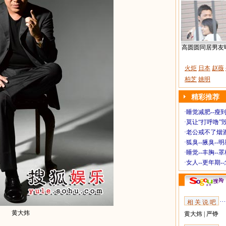
高圆圆同居男友
火炬
日本
赵薇
柏芝
姚明
精彩推荐
·
睡觉减肥--瘦到
·
莫让“打呼噜”
·
老公戒不了烟酒
·
狐臭--腋臭--
·
睡觉--丰胸--
·
女人--更年期-
相 关 说 吧
黄大炜
黄大炜
|
严铮