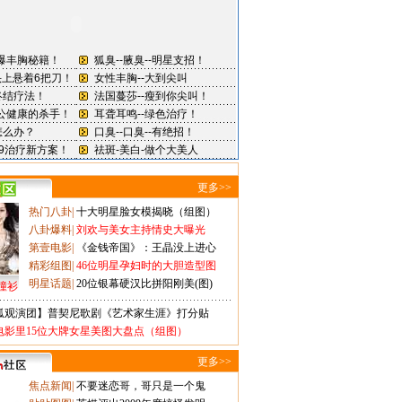
更多>>
热门八卦
|
十大明星脸女模揭晓（组图）
八卦爆料
|
刘欢与美女主持情史大曝光
第壹电影
|
《金钱帝国》：王晶没上进心
精彩组图
|
46位明星孕妇时的大胆造型图
明星话题
|
20位银幕硬汉比拼阳刚美(图)
撞衫
狐观演团】普契尼歌剧《艺术家生涯》打分贴
电影里15位大牌女星美图大盘点（组图）
更多>>
焦点新闻
|
不要迷恋哥，哥只是一个鬼