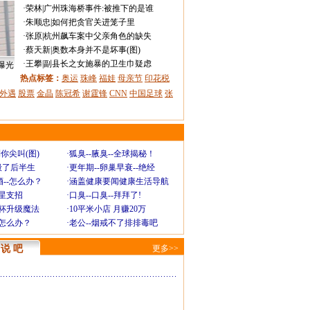
·
荣林
|
广州珠海桥事件:被推下的是谁
·
朱顺忠
|
如何把贪官关进笼子里
·
张原
|
杭州飙车案中父亲角色的缺失
·
蔡天新
|
奥数本身并不是坏事(图)
·
王攀
|
副县长之女施暴的卫生巾疑虑
曝光
热点标签：
奥运
珠峰
福娃
母亲节
印花税
外遇
股票
金晶
陈冠希
谢霆锋
CNN
中国足球
张
你尖叫(图)
·
狐臭--腋臭--全球揭秘！
毁了后半生
·
更年期--卵巢早衰--绝经
--怎么办？
·
涵盖健康要闻健康生活导航
明星支招
·
口臭--口臭--拜拜了!
罩杯升级魔法
·
10平米小店 月赚20万
-怎么办？
·
老公--烟戒不了排排毒吧
说 吧
更多>>