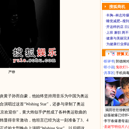
搜狐商机
·
丰胸--林志玲
·
睡觉减肥--瘦到
·
开这样的店 日进
·
上班 兼职 两
·
健康与美丽完
·
为健康行业撑
·
听评书
|
郭德纲
·
听小说
|
鬼吹灯1
严铮
·
共享区
|
手机病
黄子孙而自豪，他始终坚持用音乐为中国为奥运
过这首“Wishing Star”，还参与录制了奥运
揭田壮壮徐帆
”及 “北京欢迎你”，黄大炜似乎俨然成了各种奥运歌曲的
·
赵薇被爆已经怀
炜显得非常激动，他坦言已经为这一刻准备了3、4
·
李宇春爆遭母逼
·
圣诞节明信片八
大型晚会上演唱“Wishing Star”，以后唱这