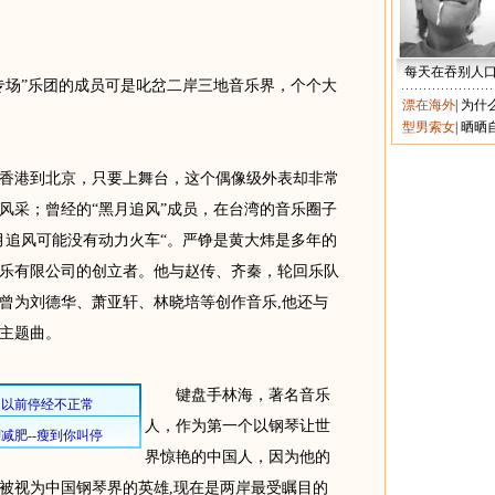
每天在吞别人
场”乐团的成员可是叱岔二岸三地音乐界，个个大
漂在海外
|
为什
型男索女
|
晒晒
港到北京，只要上舞台，这个偶像级外表却非常
风采；曾经的“黑月追风”成员，在台湾的音乐圈子
月追风可能没有动力火车“。严铮是黄大炜是多年的
乐有限公司的创立者。他与赵传、齐秦，轮回乐队
曾为刘德华、萧亚轩、林晓培等创作音乐,他还与
主题曲。
键盘手林海，著名音乐
人，作为第一个以钢琴让世
界惊艳的中国人，因为他的
被视为中国钢琴界的英雄,现在是两岸最受瞩目的