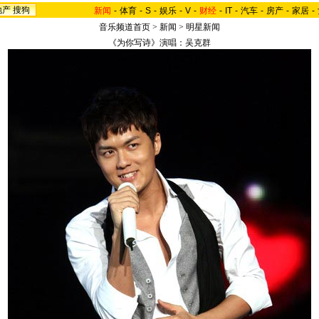
地产
搜狗
新闻
-
体育
-
S
-
娱乐
-
V
-
财经
-
IT
-
汽车
-
房产
-
家居
-
音乐频道首页
>
新闻
>
明星新闻
《为你写诗》演唱：吴克群