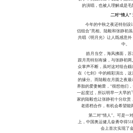
的演唱，也被人理解成是毛
二对“情人” 
今年的中秋之夜还特别设计
侣组合”亮相。陆毅和张静初
共唱《明月光》让人既感意外
中。
皓月当空，海风拂面，苏东
跟月亮特别有缘，与张静初两
众掌声不断，虽对这对组合颇
在《七剑》中的精彩演出，这
的缘分。而陆毅在月圆之夜最
养胎的爱妻鲍蕾，“很想他们
一起度过，所以明早一大早的
家的陆毅也让张静初十分欣赏
老搭档合作，有机会希望能
第二对“情人”。可是一对
上，中国奥运健儿奋勇夺得5
会上首次实现了