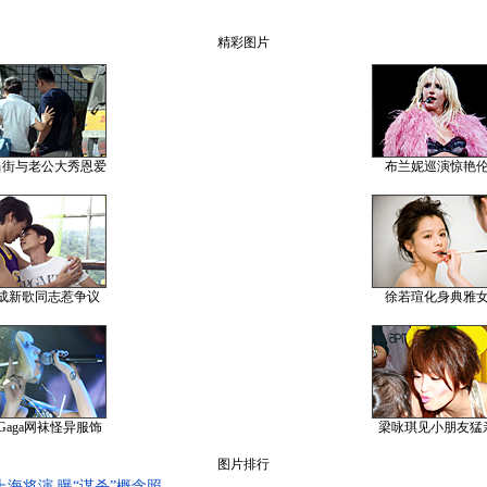
精彩图片
当街与老公大秀恩爱
布兰妮巡演惊艳
成新歌同志惹争议
徐若瑄化身典雅
y Gaga网袜怪异服饰
梁咏琪见小朋友猛
图片排行
海将演 曝“谋杀”概念照