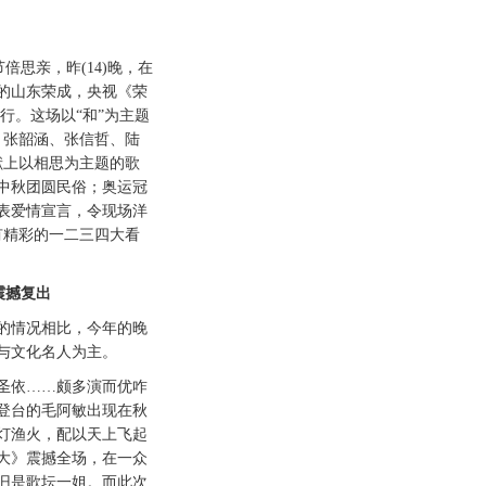
思亲，昨(14)晚，在
的山东荣成，央视《荣
行。这场以“和”为主题
、张韶涵、张信哲、陆
献上以相思为主题的歌
中秋团圆民俗；奥运冠
表爱情宣言，令现场洋
有精彩的一二三四大看
撼复出
情况相比，今年的晚
与文化名人为主。
依……颇多演而优咋
登台的毛阿敏出现在秋
灯渔火，配以天上飞起
大》震撼全场，在一众
旧是歌坛一姐。而此次