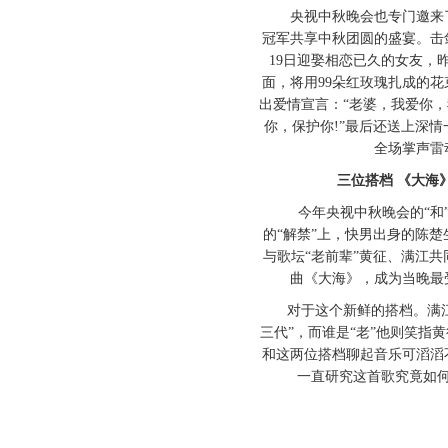
央视中秋晚会也专门邀来了
冠军共享中秋团圆的盛宴。击
19日迎娶相恋已久的女友，
面，将用99朵红玫瑰扎成的
出爱情宣言：“老婆，我爱你
你，保护你!”最后还送上深
全场掌声雷
三位搭档 《大海》
今年央视中秋晚会的“和”
的“解禁”上，快男出身的陈
与歌坛“老前辈”黄征、满江
曲《大海》，成为当晚最
对于这个新鲜的搭档。满江
三代”，而谁是“老”他则笑指
和这两位搭档聊起音乐可滔滔
一直研究这首歌究竟如