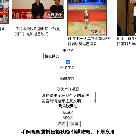
偶像
王栎鑫抢眼发型出席 《我是
冠军》电影版首映式
何洁“独一无二”献唱残奥村
组图：群星
鞠躬谢奥运志愿者
扣篮刘力扬
用户名
匿名发表
隐藏地址
设为辩论话题
精华区
辩论区
毛阿敏敏震撼压轴秋晚 仲满陆毅月下展浪漫