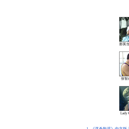
那英
张智
Lad
1.
《谋杀歌谣》中文版上