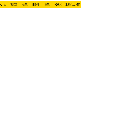
女人
-
视频
-
播客
-
邮件
-
博客
-
BBS
-
我说两句