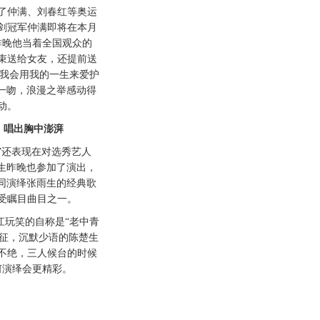
仲满、刘春红等奥运
剑冠军仲满即将在本月
昨晚他当着全国观众的
花束送给女友，还提前送
，我会用我的一生来爱护
情一吻，浪漫之举感动得
动。
唱出胸中澎湃
还表现在对选秀艺人
楚生昨晚也参加了演出，
共同演绎张雨生的经典歌
受瞩目曲目之一。
玩笑的自称是“老中青
黄征，沉默少语的陈楚生
不绝，三人候台的时候
何演绎会更精彩。