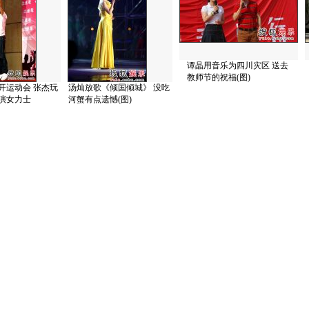
谭晶用音乐为四川灾区 送去
教师节的祝福(图)
开运动会 张杰玩
汤灿放歌《倾国倾城》 没吃
演女力士
河蟹有点遗憾(图)