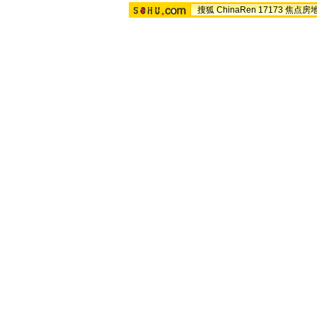
搜狐
ChinaRen
17173
焦点房