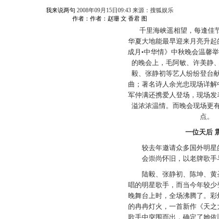
我来说两句
2008年09月15日09:43 来源：搜狐娱乐
作者：作者：赵珊 文 香君 图
千里海峡遥相望，每逢佳节倍
华夏大地能最早迎来月亮升起
成月•中华情》中秋晚会温馨举
的晚会上，毛阿敏、许美静
毅、张静初等艺人纷纷登台
曲；著名诗人余光忠现场详解
军仲满还携爱人登场，现场发
溢浓浓温情。而晚会现场更
点。
一位天后 震
较去年邀请众多国外明星的
会崇尚怀旧，以老牌歌手
陆毅、张静初、陈坤、黄圣
唱的明星歌手，而当今年较少
晚舞台上时，全场沸腾了。彩
的冉冉灯火，一首新作《天之
歌手中突围而出，确定了她依