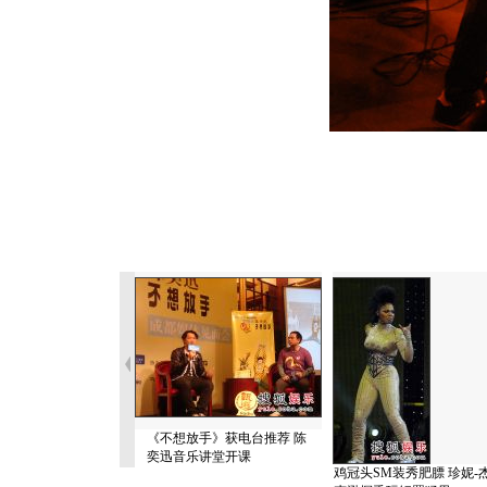
《不想放手》获电台推荐 陈
奕迅音乐讲堂开课
鸡冠头SM装秀肥膘 珍妮-