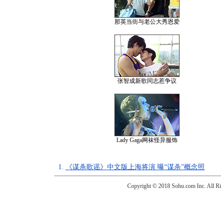
那英当街与老公大秀恩爱
张智成新歌同志惹争议
Lady Gaga网袜怪异服饰
1.
《谋杀歌谣》中文版上海将演 曝“谋杀”概念照
Copyright © 2018 Sohu.com Inc. Al