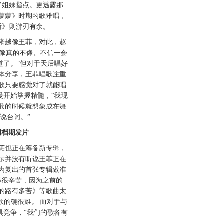
好姐妹指点。更透露那
蒙蒙》时期的歌难唱，
渐》则游刃有余。
越像王菲，对此，赵
不像真的不像。不信一会
道了。”但对于天后唱好
体分享，王菲唱歌注重
歌只要感觉对了就能唱
慢开始掌握精髓，“我现
歌的时候就想象成在舞
说台词。”
档期发片
也正在筹备新专辑，
示并没有听说王菲正在
为复出的首张专辑做准
得很辛苦，因为之前的
的路有多苦》等歌曲太
歌的确很难。 而对于与
惧竞争，“我们的歌各有