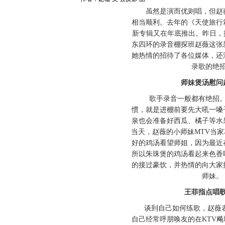
虽然是演而优则唱，但赵薇
相当顺利。去年的《天使旅行
新专辑又在年底推出。昨日，
东四环的录音棚探班赵薇这张
她热情的招待了各位媒体，还
录歌的绝
师妹煲汤慰问赵
歌手录音一般都有绝招。
惯，就是进棚前要先大吼一嗓
泉也会准备好西瓜、橘子等水
当天，赵薇的小师妹MTV当
好的鸡汤看望师姐，因为最近
所以朱珠煲的鸡汤看起来色香
的接过豪饮，并热情的向大家
师妹。
王菲指点唱歌
谈到自己如何练歌，赵薇表
自己经常呼朋唤友的在KTV