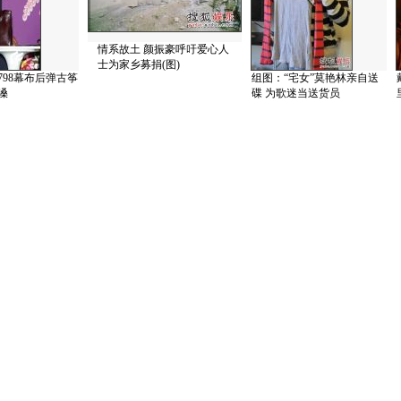
情系故土 颜振豪呼吁爱心人
士为家乡募捐(图)
798幕布后弹古筝
组图：“宅女”莫艳林亲自送
嗓
碟 为歌迷当送货员