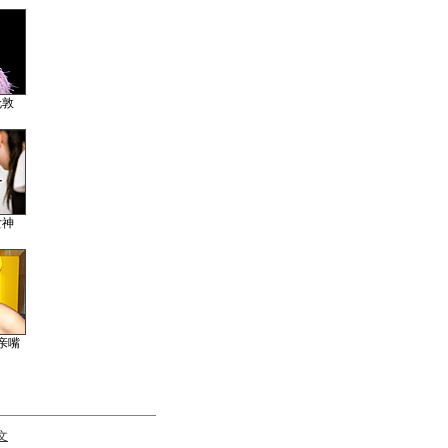
伦敦
女神
亲嘴
文