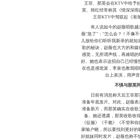
王菲、那英会在KTV中给予
英、韩红经常称其《情深深雨
王菲KTV中驾驭起《渐
有人说如今的赵薇唱歌越来
薇“急了”：“怎么会？！不像
儿放给你们听听我新录的就知
歌的秘诀，赵薇也大方的和媒
感觉，无所谓声线，再难唱的
好。她也表示这招自己已经慢
在也是感觉派，李泉也教我唱
台上表演，用声音
不惧与那英同
日前有消息称天后王菲那英
准备年底发片。对此，赵薇表
准备新片，而那英确实在收歌
备。她还透露，那英收歌收
《征服》《干脆》《不管和你
家喻户晓，所以要找到更好的
好姐妹同时发片，赵薇也称不