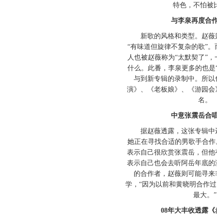
特色，不怕被
与李泉再度合作“
新歌的风格和类型。赵薇则
“有味道但旋律不复杂的歌”
人也被赵薇称为“太默契了”
什么。此番，李泉更多的也是
与到新专辑的录制中。所以
演》、《老板娘》、《游园会
名。
中意张震岳合唱
据赵薇透露，这张专辑中还
她正在寻找合适的男歌手合作
表示自己很欣赏张震岳，但他
表示自己也会去听阿岳年底的
的合作者，赵薇则可能寻来
学，“因为以前和黄晓明合作
最大。”
08年大丰收透露《