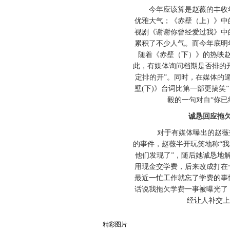
今年应该算是赵薇的丰收年
优雅大气；《赤壁（上）》中
视剧《谢谢你曾经爱过我》中
累积了不少人气。而今年底明
随着《赤壁（下）》的热映
此，有媒体询问档期是否排的
定排的开”。同时，在媒体的
壁(下)》台词比第一部更搞笑”
毅的一句对白“你已
诚恳回应拖欠
对于有媒体曝出的赵薇拖
的事件，赵薇半开玩笑地称“
他们发现了”，随后她诚恳地
用现金交学费，后来改成打在
最近一忙工作就忘了学费的事
话说我拖欠学费一事被曝光了
经让人补交上
精彩图片