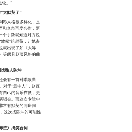
比较。”
太默契了”
称风格很多样化，是
。而和李泉再度合作，两
，一个手势就知道对方说
“放权”给赵薇，让她参
也就出现了如《大导
》等颇具赵薇风格的曲
找熟人陈坤
会有一首对唱歌曲，
。对于“意中人”，赵薇
有自己的音乐在做，更
演唱会。而这次专辑中
非常有默契的同班同
过，这次找陈坤的可能性
赤壁》搞笑台词