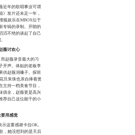
近年的歌唱事业可谓
箱》发片还未足一年，
搜狐娱乐在MBOX位于
新专辑的录制。开朗的
滔滔不绝的谈起了自己
招。
薇讨欢心
而赵薇录音最大的习
子开声。体贴的老板李
果供赵薇润嗓子。探班
家花旦朱珠也亲自捧着煲
在主持一档美食节目，
味俱全，赵薇更是高兴
推荐自己这位能干的小
要用感觉
示这要感谢卡拉OK。
飚歌，她没想到的是天后