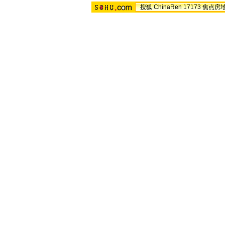
搜狐
ChinaRen
17173
焦点房