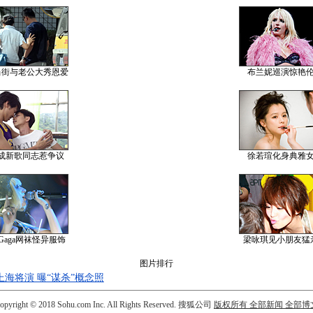
当街与老公大秀恩爱
布兰妮巡演惊艳
成新歌同志惹争议
徐若瑄化身典雅
y Gaga网袜怪异服饰
梁咏琪见小朋友猛
图片排行
海将演 曝“谋杀”概念照
opyright © 2018 Sohu.com Inc. All Rights Reserved. 搜狐公司
版权所有
全部新闻
全部博