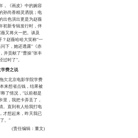
，《画皮》中的婉容
的孙尚香精灵洒脱；电
的出色演出更是为赵薇
年初新专辑发行时，伴
赵薇又将火一把。谈及
开？赵薇哈哈大笑称“一
逼问下，她还透露“《赤
，并贡献了“曹操”张丰
经过时了”。
学费之说
欠北京电影学院学费
我本来想省点钱，结果被
解释了情况，“以前都是
卡里，我把卡弄丢了，
情。直到有人给我打电
，才想起来，昨天我已
了。”
(责任编辑：董文)