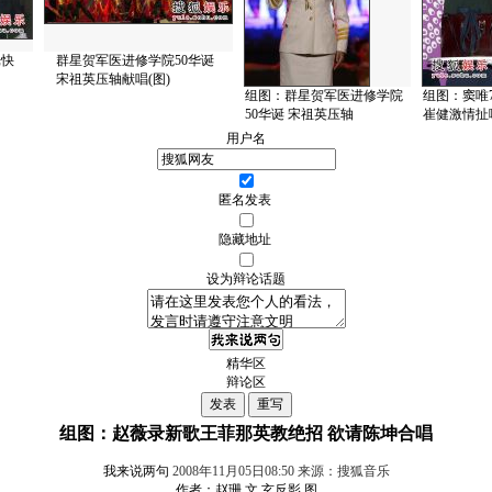
光快
群星贺军医进修学院50华诞
宋祖英压轴献唱(图)
组图：群星贺军医进修学院
组图：窦唯
50华诞 宋祖英压轴
崔健激情扯
用户名
匿名发表
隐藏地址
设为辩论话题
精华区
辩论区
组图：赵薇录新歌王菲那英教绝招 欲请陈坤合唱
我来说两句
2008年11月05日08:50 来源：搜狐音乐
作者：赵珊 文 玄反影 图