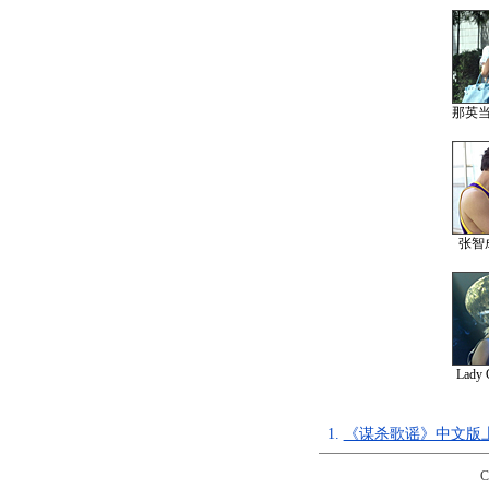
那英
张智
Lad
1.
《谋杀歌谣》中文版上
C