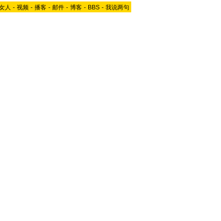
女人
-
视频
-
播客
-
邮件
-
博客
-
BBS
-
我说两句