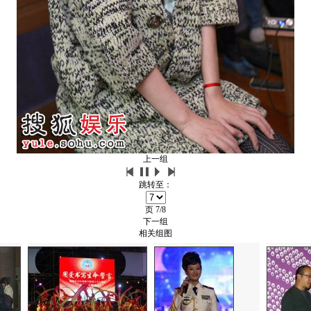
上一组
跳转至：
页
7/8
下一组
相关组图