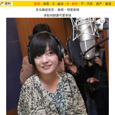
地产
搜狗
新闻
-
体育
-
S
-
娱乐
-
V
-
财经
-
IT
-
汽车
-
房产
-
家居
-
音乐频道首页
>
新闻
>
明星新闻
录歌间隙露可爱表情