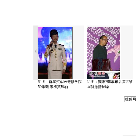
组图：群星贺军医进修学院
组图：窦唯798幕布后弹古筝
50华诞 宋祖英压轴
崔健激情扯嗓