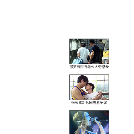
那英当街与老公大秀恩爱
张智成新歌同志惹争议