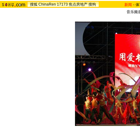
搜狐
ChinaRen
17173
焦点房地产
搜狗
新闻
-
体
音乐频