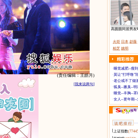
高圆圆同居男友
火炬
日本
赵薇
柏芝
姚明
精彩推荐
·
睡觉减肥--瘦到
·
莫让“打呼噜”
(责任编辑：王皓月)
·
老公戒不了烟酒
[
我来说两句
]
·
狐臭--腋臭--
·
睡觉--丰胸--
·
女人--更年期-
说 吧 排 行
上证指数
(7744