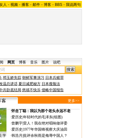
女人
-
视频
-
播客
-
邮件
-
博客
-
BBS
-
我说两句
闻
网页
博客
音乐
图片
说吧
长
邓玉娇失踪
朝鲜军事演习
日本兵赎罪
改温总讲话
夏日减肥秘方
日本瘦脸法
中共卧底结局
慈禧不快乐
侵略中国报告
更多>>
·
怀念丁聪：我以为那个老头永远不老
·
爱历史
|
年轻时代的毛泽东(组图)
·
曾鹏宇
|
雷人！我在绝对唱响做评委
·
爱历史
|
1977年华国锋视察大庆油田
上学
·
韩浩月
|
批评余秋雨是侮辱中国人？