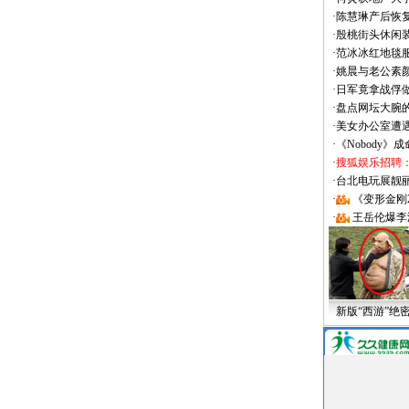
·
陈慧琳产后恢复
·
殷桃街头休闲装
·
范冰冰红地毯
·
姚晨与老公素
·
日军竟拿战俘
·
盘点网坛大腕
·
美女办公室遭
·
《Nobody》
·
搜狐娱乐招聘
·
台北电玩展靓丽Sh
·
《变形金刚
·
王岳伦爆李
新版“西游”绝