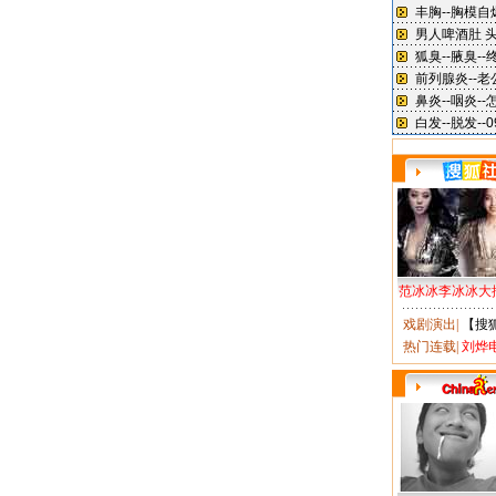
范冰冰李冰冰大
戏剧演出
|
【搜
热门连载
|
刘烨