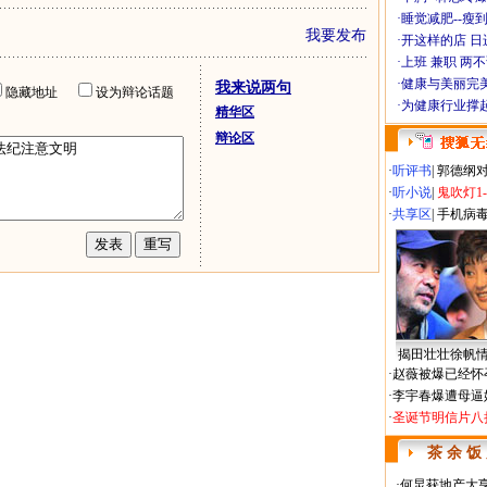
·
睡觉减肥--瘦到
我要发布
·
开这样的店 日进
·
上班 兼职 两
·
健康与美丽完
我来说两句
隐藏地址
设为辩论话题
·
为健康行业撑
精华区
辩论区
·
听评书
|
郭德纲
·
听小说
|
鬼吹灯1
·
共享区
|
手机病
揭田壮壮徐帆
·
赵薇被爆已经怀
·
李宇春爆遭母逼
·
圣诞节明信片八
茶 余 饭
·
何炅获地产大亨