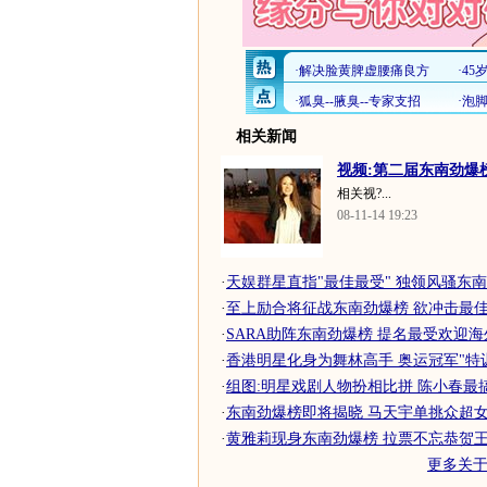
相关新闻
视频:第二届东南劲爆榜
相关视?...
08-11-14 19:23
·
天娱群星直指"最佳最受" 独领风骚东
·
至上励合将征战东南劲爆榜 欲冲击最
·
SARA助阵东南劲爆榜 提名最受欢迎海外
·
香港明星化身为舞林高手 奥运冠军"特训"
·
组图:明星戏剧人物扮相比拼 陈小春最
·
东南劲爆榜即将揭晓 马天宇单挑众超女快
·
黄雅莉现身东南劲爆榜 拉票不忘恭贺王栎
更多关