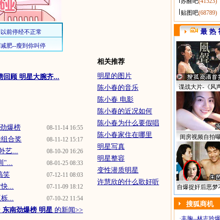
苏醒吧
(41523)
贴图吧
(68789)
最 热 
相关推荐
明星的图片
回顾 明星大腕齐...
谍战大片-《风
陈小春的音乐
陈小春 电影
陈小春的近况如何
陈小春为什么要假唱
南劲爆榜
08-11-14 16:55
陈小春家住在哪里
闺房视频自拍
佳组合奖
08-11-12 15:17
明星写真
艺...
08-10-20 16:26
明星整容
...
08-01-25 08:33
变性潜质明星
搞笑
07-12-11 08:03
许慧欣的什么歌好听
...
07-11-09 18:12
自爆捉奸后恶梦
...
07-10-22 11:54
搜狐商机
于
东南劲爆榜 明星
的新闻>>
·
丰胸--林志玲