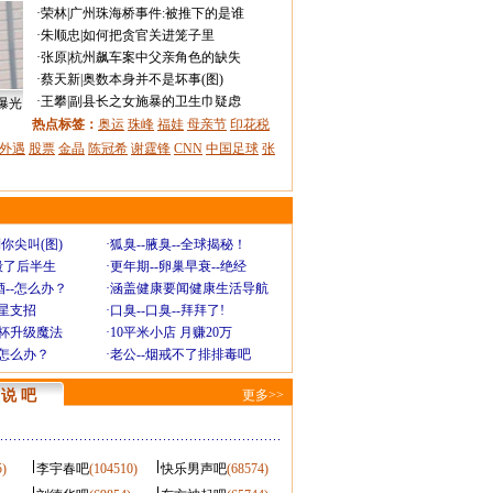
·
荣林
|
广州珠海桥事件:被推下的是谁
·
朱顺忠
|
如何把贪官关进笼子里
·
张原
|
杭州飙车案中父亲角色的缺失
·
蔡天新
|
奥数本身并不是坏事(图)
·
王攀
|
副县长之女施暴的卫生巾疑虑
曝光
热点标签：
奥运
珠峰
福娃
母亲节
印花税
外遇
股票
金晶
陈冠希
谢霆锋
CNN
中国足球
张
你尖叫(图)
·
狐臭--腋臭--全球揭秘！
毁了后半生
·
更年期--卵巢早衰--绝经
--怎么办？
·
涵盖健康要闻健康生活导航
明星支招
·
口臭--口臭--拜拜了!
罩杯升级魔法
·
10平米小店 月赚20万
-怎么办？
·
老公--烟戒不了排排毒吧
说 吧
更多>>
5)
李宇春吧
(104510)
快乐男声吧
(68574)