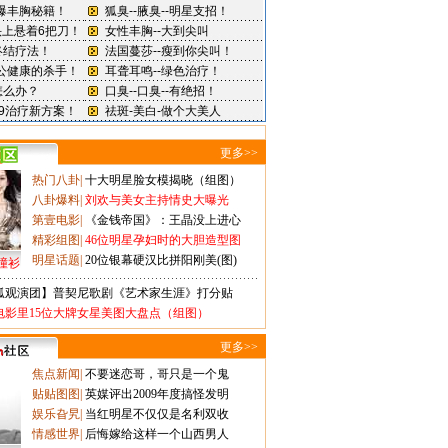
更多>>
热门八卦
|
十大明星脸女模揭晓（组图）
八卦爆料
|
刘欢与美女主持情史大曝光
第壹电影
|
《金钱帝国》：王晶没上进心
精彩组图
|
46位明星孕妇时的大胆造型图
明星话题
|
20位银幕硬汉比拼阳刚美(图)
撞衫
狐观演团】普契尼歌剧《艺术家生涯》打分贴
电影里15位大牌女星美图大盘点（组图）
更多>>
焦点新闻
|
不要迷恋哥，哥只是一个鬼
贴贴图图
|
英媒评出2009年度搞怪发明
娱乐旮旯
|
当红明星不仅仅是名利双收
情感世界
|
后悔嫁给这样一个山西男人