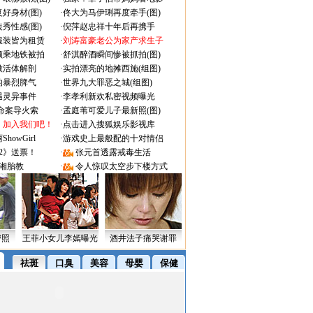
好身材(图)
·
佟大为马伊琍再度牵手(图)
秀性感(图)
·
倪萍赵忠祥十年后再携手
服装皆为租赁
·
刘涛富豪老公为家产求生子
颜乘地铁被拍
·
舒淇醉酒瞬间惨被抓拍(图)
做活体解剖
·
实拍漂亮的地摊西施(组图)
的暴烈脾气
·
世界九大罪恶之城(组图)
遇灵异事件
·
李孝利新欢私密视频曝光
成命案导火索
·
孟庭苇可爱儿子最新照(图)
：加入我们吧！
·
点击进入搜狐娱乐影视库
owGirl
·
游戏史上最般配的十对情侣
2》送票！
·
张元首透露戒毒生活
湘胎教
·
令人惊叹太空步下楼方式
密照
王菲小女儿李嫣曝光
酒井法子痛哭谢罪