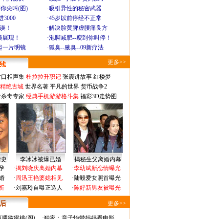
你尖叫(图)
·
吸引异性的秘密武器
3000
·
45岁以前停经不正常
不误！
·
解决脸黄脾虚腰痛良方
美展现！
·
泡脚减肥--瘦到你叫停！
起一片明镜
·
狐臭--腋臭--09新疗法
更多>>
对口相声集
杜拉拉升职记
张震讲故事
红楼梦
-精绝古城
世界名著
平凡的世界
货币战争2
毒杀毒专家
经典手机游游格斗集
福彩3D走势图
情史
李冰冰被爆已婚
揭秘生父离婚内幕
孕
·
揭刘晓庆离婚内幕
·
李幼斌新恋情曝光
婚
·
周迅王艳婆媳相见
·
陆毅爱女照首曝光
折
·
刘嘉玲自曝正造人
·
陈好新男友被曝光
 后
更多>>
喂猕猴桃(图)
·
独家：章子怡带妈妈看电影