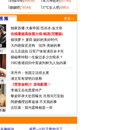
刘德华吧
(69854)
东方神起吧
(65744)
婚姻吧
(78544)
37℃女人吧
(6985)
视 频
更多>>
·
独家首播:大秦帝国
范冰冰-金大班
·
在线看超高收视大戏:
蜗居(完整版)
·
倔强萝卜
麦田
媳妇的美好时代
·
大内密探灵灵狗
倪萍-美丽的事
声》
·
台儿庄战役 日军尸体装满百余卡车
·
揭秘希特勒一生躲过多少次暗杀？
·
1982香港回归中英谈判鲜为人知内幕
·
宋丹丹：张国立活得太累
·
满文军有望明日获释
曝光
·
《变形金刚2》送电影票！
·
李湘王岳伦恩爱待产
·
黎姿怀孕大肚照曝光 月用30万安胎
·
阿娇懒理冠希返港:不关我的事
·
古巨基：我与霆锋都是一哥
不断
爆丰胸秘诀
·
减肥--小肚子赘肉没了