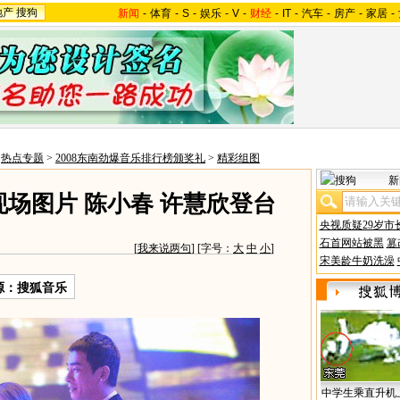
地产
搜狗
新闻
-
体育
-
S
-
娱乐
-
V
-
财经
-
IT
-
汽车
-
房产
-
家居
-
>
热点专题
>
2008东南劲爆音乐排行榜颁奖礼
>
精彩组图
新
现场图片 陈小春 许慧欣登台
央视质疑29岁市
石首网站被黑
篡
[
我来说两句
] [字号：
大
中
小
]
宋美龄牛奶洗澡
源：搜狐音乐
中学生乘直升机