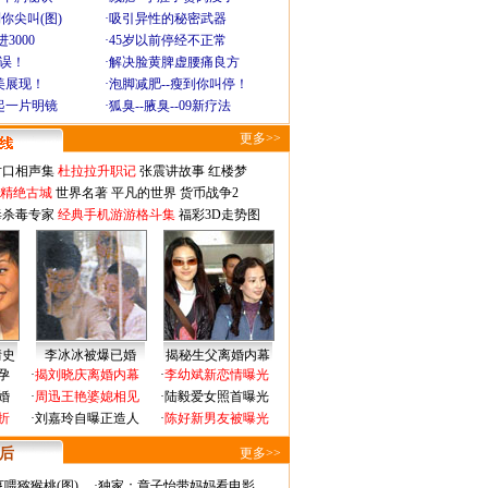
你尖叫(图)
·
吸引异性的秘密武器
3000
·
45岁以前停经不正常
不误！
·
解决脸黄脾虚腰痛良方
美展现！
·
泡脚减肥--瘦到你叫停！
起一片明镜
·
狐臭--腋臭--09新疗法
更多>>
对口相声集
杜拉拉升职记
张震讲故事
红楼梦
-精绝古城
世界名著
平凡的世界
货币战争2
毒杀毒专家
经典手机游游格斗集
福彩3D走势图
情史
李冰冰被爆已婚
揭秘生父离婚内幕
孕
·
揭刘晓庆离婚内幕
·
李幼斌新恋情曝光
婚
·
周迅王艳婆媳相见
·
陆毅爱女照首曝光
折
·
刘嘉玲自曝正造人
·
陈好新男友被曝光
 后
更多>>
喂猕猴桃(图)
·
独家：章子怡带妈妈看电影