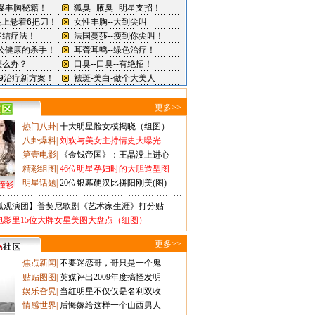
更多>>
热门八卦
|
十大明星脸女模揭晓（组图）
八卦爆料
|
刘欢与美女主持情史大曝光
第壹电影
|
《金钱帝国》：王晶没上进心
精彩组图
|
46位明星孕妇时的大胆造型图
明星话题
|
20位银幕硬汉比拼阳刚美(图)
撞衫
狐观演团】普契尼歌剧《艺术家生涯》打分贴
电影里15位大牌女星美图大盘点（组图）
更多>>
焦点新闻
|
不要迷恋哥，哥只是一个鬼
贴贴图图
|
英媒评出2009年度搞怪发明
娱乐旮旯
|
当红明星不仅仅是名利双收
情感世界
|
后悔嫁给这样一个山西男人