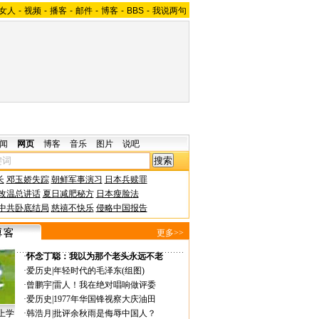
女人
-
视频
-
播客
-
邮件
-
博客
-
BBS
-
我说两句
闻
网页
博客
音乐
图片
说吧
长
邓玉娇失踪
朝鲜军事演习
日本兵赎罪
改温总讲话
夏日减肥秘方
日本瘦脸法
中共卧底结局
慈禧不快乐
侵略中国报告
更多>>
·
怀念丁聪：我以为那个老头永远不老
·
爱历史
|
年轻时代的毛泽东(组图)
·
曾鹏宇
|
雷人！我在绝对唱响做评委
·
爱历史
|
1977年华国锋视察大庆油田
上学
·
韩浩月
|
批评余秋雨是侮辱中国人？