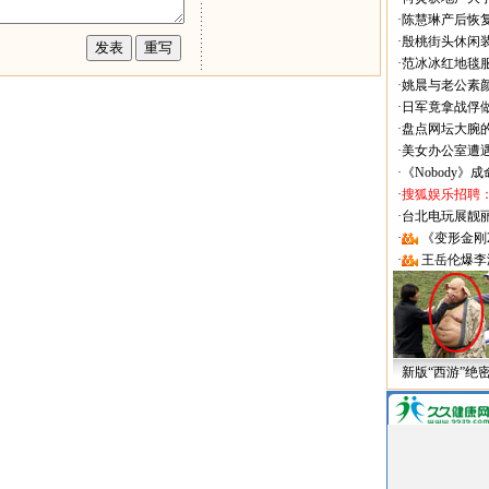
·
陈慧琳产后恢复
·
殷桃街头休闲装
·
范冰冰红地毯
·
姚晨与老公素
·
日军竟拿战俘
·
盘点网坛大腕
·
美女办公室遭
·
《Nobody》
·
搜狐娱乐招聘
·
台北电玩展靓丽Sh
·
《变形金刚
·
王岳伦爆李
新版“西游”绝