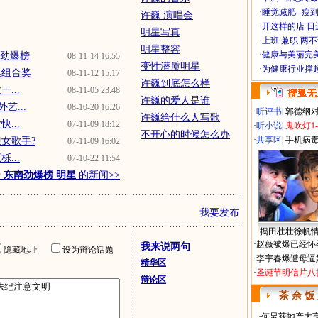
·
睡觉减肥--瘦到
许巍 演唱会
·
开这样的店 日进
明星写真
·
上班 兼职 两
明星整容
·
健康与美丽完
南劲爆榜
08-11-14 16:55
变性潜质明星
·
为健康行业撑
佳组合奖
08-11-12 15:17
许巍到底怎么样
...
08-11-05 23:48
许巍的爱人是谁
艺...
08-10-20 16:26
·
听评书
|
郭德纲
许巍给什么人写歌
...
07-11-09 18:12
·
听小说
|
鬼吹灯1
不开心的时候怎么办
·
共享区
|
手机病
女歌手?
07-11-09 16:02
...
07-10-22 11:54
于
东南劲爆榜 明星
的新闻>>
我要发布
揭田壮壮徐帆
·
赵薇被爆已经怀
我来说两句
隐藏地址
设为辩论话题
·
李宇春爆遭母逼
精华区
·
圣诞节明信片八
辩论区
茶 余 饭
·
何炅获地产大亨