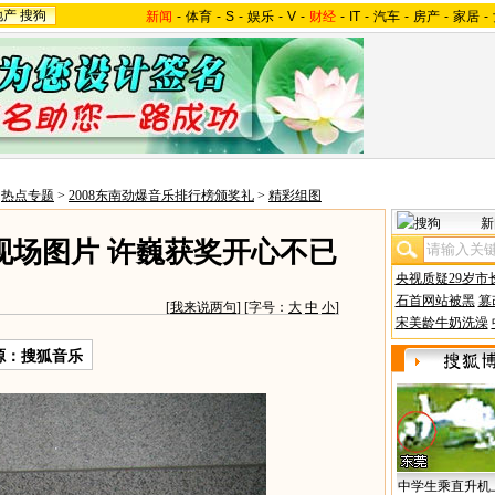
地产
搜狗
新闻
-
体育
-
S
-
娱乐
-
V
-
财经
-
IT
-
汽车
-
房产
-
家居
-
>
热点专题
>
2008东南劲爆音乐排行榜颁奖礼
>
精彩组图
新
现场图片 许巍获奖开心不已
央视质疑29岁市
石首网站被黑
篡
[
我来说两句
] [字号：
大
中
小
]
宋美龄牛奶洗澡
源：搜狐音乐
中学生乘直升机