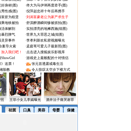
好身材(图)
·
佟大为马伊琍再度牵手(图)
秀性感(图)
·
倪萍赵忠祥十年后再携手
服装皆为租赁
·
刘涛富豪老公为家产求生子
颜乘地铁被拍
·
舒淇醉酒瞬间惨被抓拍(图)
做活体解剖
·
实拍漂亮的地摊西施(组图)
的暴烈脾气
·
世界九大罪恶之城(组图)
遇灵异事件
·
李孝利新欢私密视频曝光
成命案导火索
·
孟庭苇可爱儿子最新照(图)
：加入我们吧！
·
点击进入搜狐娱乐影视库
owGirl
·
游戏史上最般配的十对情侣
2》送票！
·
张元首透露戒毒生活
湘胎教
·
令人惊叹太空步下楼方式
密照
王菲小女儿李嫣曝光
酒井法子痛哭谢罪