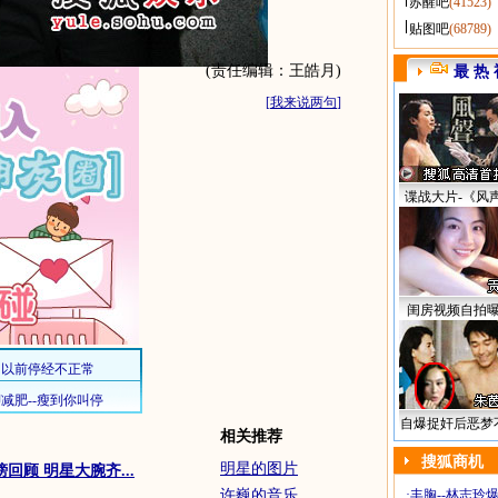
苏醒吧
(41523)
贴图吧
(68789)
(责任编辑：王皓月)
最 热 
[
我来说两句
]
谍战大片-《风
闺房视频自拍
自爆捉奸后恶梦
相关推荐
搜狐商机
明星的图片
回顾 明星大腕齐...
许巍的音乐
·
丰胸--林志玲