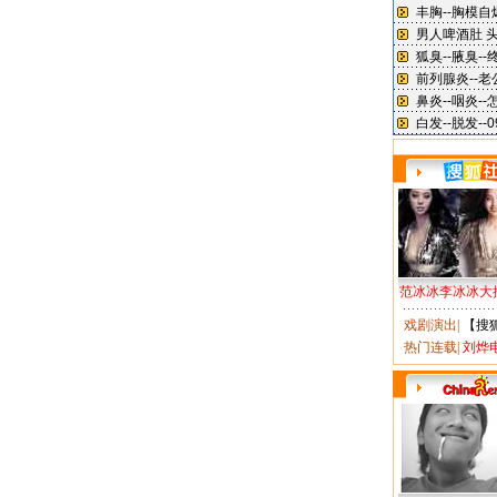
范冰冰李冰冰大
戏剧演出
|
【搜
热门连载
|
刘烨