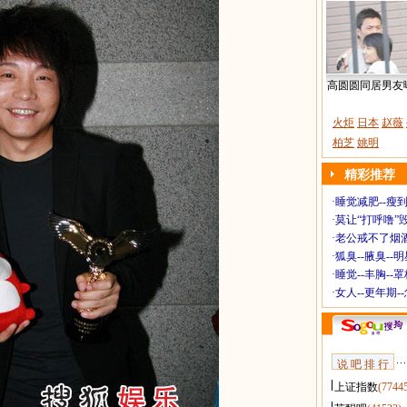
高圆圆同居男友
火炬
日本
赵薇
柏芝
姚明
精彩推荐
·
睡觉减肥--瘦到
·
莫让“打呼噜”
·
老公戒不了烟酒
·
狐臭--腋臭--
·
睡觉--丰胸--
·
女人--更年期-
说 吧 排 行
上证指数
(7744