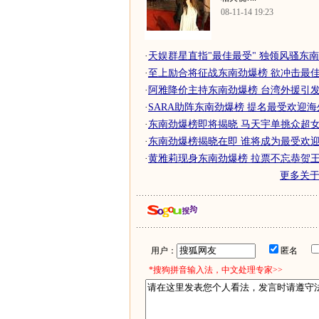
08-11-14 19:23
·
天娱群星直指"最佳最受" 独领风骚东
·
至上励合将征战东南劲爆榜 欲冲击最
·
阿雅降价主持东南劲爆榜 台湾外援引发一
·
SARA助阵东南劲爆榜 提名最受欢迎海外
·
东南劲爆榜即将揭晓 马天宇单挑众超女快
·
东南劲爆榜揭晓在即 谁将成为最受欢迎
·
黄雅莉现身东南劲爆榜 拉票不忘恭贺王栎
更多关
用户：
匿名
*搜狗拼音输入法，中文处理专家>>