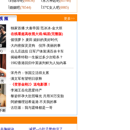
刘德华吧
(69854)
东方神起吧
(65744)
婚姻吧
(78544)
37℃女人吧
(6985)
视 频
更多>>
·
独家首播:大秦帝国
范冰冰-金大班
·
在线看超高收视大戏:
蜗居(完整版)
·
倔强萝卜
麦田
媳妇的美好时代
·
大内密探灵灵狗
倪萍-美丽的事
声》
·
台儿庄战役 日军尸体装满百余卡车
·
揭秘希特勒一生躲过多少次暗杀？
·
1982香港回归中英谈判鲜为人知内幕
·
宋丹丹：张国立活得太累
·
满文军有望明日获释
曝光
·
《变形金刚2》送电影票！
·
李湘王岳伦恩爱待产
·
黎姿怀孕大肚照曝光 月用30万安胎
·
阿娇懒理冠希返港:不关我的事
·
古巨基：我与霆锋都是一哥
不断
爆丰胸秘诀
·
减肥--小肚子赘肉没了