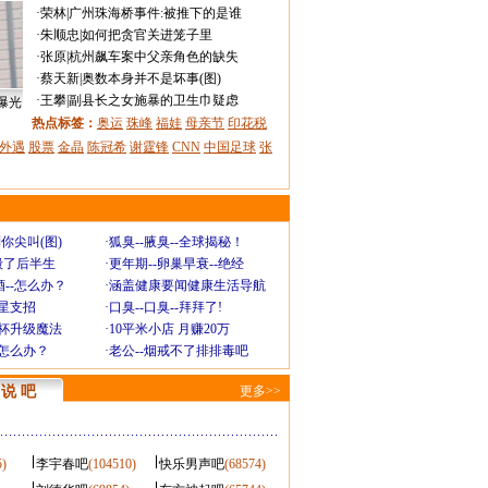
·
荣林
|
广州珠海桥事件:被推下的是谁
·
朱顺忠
|
如何把贪官关进笼子里
·
张原
|
杭州飙车案中父亲角色的缺失
·
蔡天新
|
奥数本身并不是坏事(图)
·
王攀
|
副县长之女施暴的卫生巾疑虑
曝光
热点标签：
奥运
珠峰
福娃
母亲节
印花税
外遇
股票
金晶
陈冠希
谢霆锋
CNN
中国足球
张
你尖叫(图)
·
狐臭--腋臭--全球揭秘！
毁了后半生
·
更年期--卵巢早衰--绝经
--怎么办？
·
涵盖健康要闻健康生活导航
明星支招
·
口臭--口臭--拜拜了!
罩杯升级魔法
·
10平米小店 月赚20万
-怎么办？
·
老公--烟戒不了排排毒吧
说 吧
更多>>
5)
李宇春吧
(104510)
快乐男声吧
(68574)