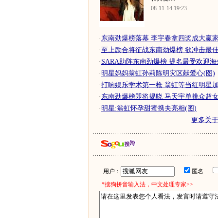
08-11-14 19:23
·
东南劲爆榜落幕 李宇春拿四奖成大赢
·
至上励合将征战东南劲爆榜 欲冲击最
·
SARA助阵东南劲爆榜 提名最受欢迎海外
·
明星妈妈翁虹孙莉陈明灾区献爱心(图)
·
打响娱乐学术第一枪 翁虹等当红明星
·
东南劲爆榜即将揭晓 马天宇单挑众超女快
·
明星:翁虹怀孕甜蜜携夫亮相(图)
更多关
用户：
匿名
*搜狗拼音输入法，中文处理专家>>