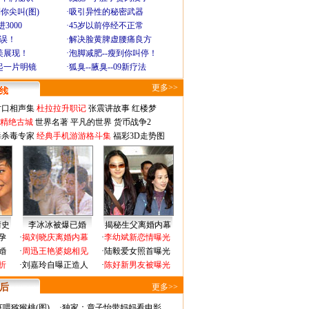
你尖叫(图)
·
吸引异性的秘密武器
3000
·
45岁以前停经不正常
不误！
·
解决脸黄脾虚腰痛良方
美展现！
·
泡脚减肥--瘦到你叫停！
起一片明镜
·
狐臭--腋臭--09新疗法
更多>>
对口相声集
杜拉拉升职记
张震讲故事
红楼梦
-精绝古城
世界名著
平凡的世界
货币战争2
毒杀毒专家
经典手机游游格斗集
福彩3D走势图
情史
李冰冰被爆已婚
揭秘生父离婚内幕
孕
·
揭刘晓庆离婚内幕
·
李幼斌新恋情曝光
婚
·
周迅王艳婆媳相见
·
陆毅爱女照首曝光
折
·
刘嘉玲自曝正造人
·
陈好新男友被曝光
 后
更多>>
喂猕猴桃(图)
·
独家：章子怡带妈妈看电影