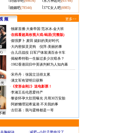
刘德华吧
(69854)
东方神起吧
(65744)
婚姻吧
(78544)
37℃女人吧
(6985)
视 频
更多>>
·
独家首播:大秦帝国
范冰冰-金大班
·
在线看超高收视大戏:
蜗居(完整版)
·
倔强萝卜
麦田
媳妇的美好时代
·
大内密探灵灵狗
倪萍-美丽的事
声》
·
台儿庄战役 日军尸体装满百余卡车
·
揭秘希特勒一生躲过多少次暗杀？
·
1982香港回归中英谈判鲜为人知内幕
·
宋丹丹：张国立活得太累
·
满文军有望明日获释
曝光
·
《变形金刚2》送电影票！
·
李湘王岳伦恩爱待产
·
黎姿怀孕大肚照曝光 月用30万安胎
·
阿娇懒理冠希返港:不关我的事
·
古巨基：我与霆锋都是一哥
不断
爆丰胸秘诀
·
减肥--小肚子赘肉没了