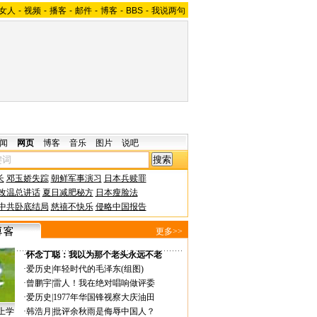
女人
-
视频
-
播客
-
邮件
-
博客
-
BBS
-
我说两句
闻
网页
博客
音乐
图片
说吧
长
邓玉娇失踪
朝鲜军事演习
日本兵赎罪
改温总讲话
夏日减肥秘方
日本瘦脸法
中共卧底结局
慈禧不快乐
侵略中国报告
更多>>
·
怀念丁聪：我以为那个老头永远不老
·
爱历史
|
年轻时代的毛泽东(组图)
·
曾鹏宇
|
雷人！我在绝对唱响做评委
·
爱历史
|
1977年华国锋视察大庆油田
上学
·
韩浩月
|
批评余秋雨是侮辱中国人？