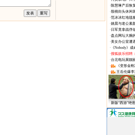
·
陈慧琳产后恢复
·
殷桃街头休闲装
·
范冰冰红地毯
·
姚晨与老公素
·
日军竟拿战俘
·
盘点网坛大腕
·
美女办公室遭
·
《Nobody》
·
搜狐娱乐招聘
·
台北电玩展靓丽Sh
·
《变形金刚
·
王岳伦爆李
新版“西游”绝