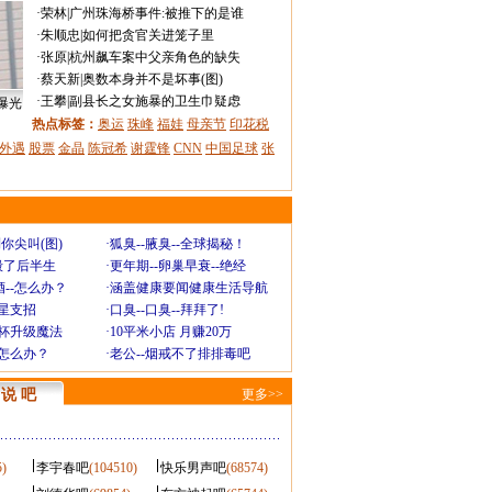
·
荣林
|
广州珠海桥事件:被推下的是谁
·
朱顺忠
|
如何把贪官关进笼子里
·
张原
|
杭州飙车案中父亲角色的缺失
·
蔡天新
|
奥数本身并不是坏事(图)
·
王攀
|
副县长之女施暴的卫生巾疑虑
曝光
热点标签：
奥运
珠峰
福娃
母亲节
印花税
外遇
股票
金晶
陈冠希
谢霆锋
CNN
中国足球
张
你尖叫(图)
·
狐臭--腋臭--全球揭秘！
毁了后半生
·
更年期--卵巢早衰--绝经
--怎么办？
·
涵盖健康要闻健康生活导航
明星支招
·
口臭--口臭--拜拜了!
罩杯升级魔法
·
10平米小店 月赚20万
-怎么办？
·
老公--烟戒不了排排毒吧
说 吧
更多>>
5)
李宇春吧
(104510)
快乐男声吧
(68574)