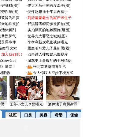
好身材(图)
·
佟大为马伊琍再度牵手(图)
秀性感(图)
·
倪萍赵忠祥十年后再携手
服装皆为租赁
·
刘涛富豪老公为家产求生子
颜乘地铁被拍
·
舒淇醉酒瞬间惨被抓拍(图)
做活体解剖
·
实拍漂亮的地摊西施(组图)
的暴烈脾气
·
世界九大罪恶之城(组图)
遇灵异事件
·
李孝利新欢私密视频曝光
成命案导火索
·
孟庭苇可爱儿子最新照(图)
：加入我们吧！
·
点击进入搜狐娱乐影视库
owGirl
·
游戏史上最般配的十对情侣
2》送票！
·
张元首透露戒毒生活
湘胎教
·
令人惊叹太空步下楼方式
密照
王菲小女儿李嫣曝光
酒井法子痛哭谢罪