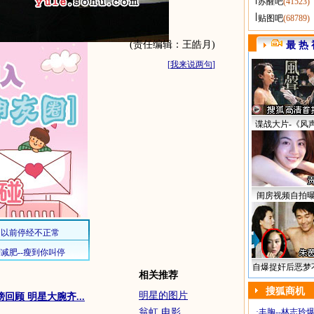
苏醒吧
(41523)
贴图吧
(68789)
(责任编辑：王皓月)
最 热 
[
我来说两句
]
谍战大片-《风
闺房视频自拍
自爆捉奸后恶梦
相关推荐
搜狐商机
明星的图片
回顾 明星大腕齐...
翁虹 电影
·
丰胸--林志玲