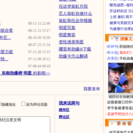
·
睡觉减肥--瘦到
任达华翁虹片段
·
开这样的店 日进
艺人翁虹在做什么
·
上班 兼职 两
翁虹和任达华视频
·
健康与美丽完
家
08-11-15 22:49
明星写真
·
为健康行业撑
佳组合奖
08-11-12 15:17
明星整容
艺...
08-10-20 16:26
变性潜质明星
08-07-25 11:34
·
听评书
|
郭德纲
哪里有劲爆dj下载
加盟力挺
07-11-28 15:15
·
听小说
|
鬼吹灯1
劲爆卡怎么翻译
·
共享区
|
手机病
...
07-11-09 18:12
07-08-04 09:18
于
东南劲爆榜 明星
的新闻>>
我要发布
揭田壮壮徐帆
·
赵薇被爆已经怀
我来说两句
隐藏地址
设为辩论话题
·
李宇春爆遭母逼
精华区
·
圣诞节明信片八
辩论区
茶 余 饭
·
何炅获地产大亨