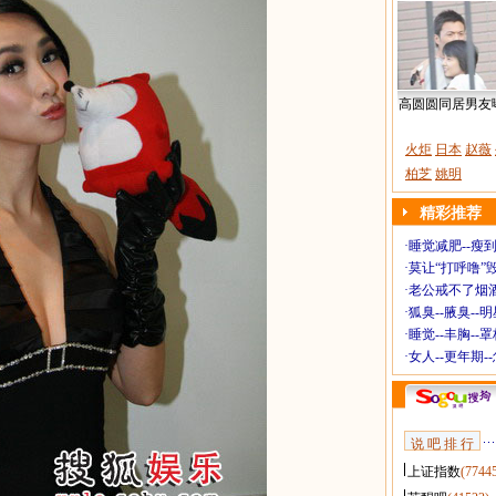
高圆圆同居男友
火炬
日本
赵薇
柏芝
姚明
精彩推荐
·
睡觉减肥--瘦到
·
莫让“打呼噜”
·
老公戒不了烟酒
·
狐臭--腋臭--
·
睡觉--丰胸--
·
女人--更年期-
说 吧 排 行
上证指数
(7744