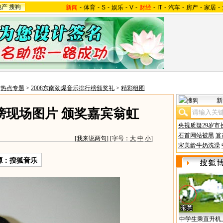
地产
搜狗
新闻
-
体育
-
S
-
娱乐
-
V
-
财经
-
IT
-
汽车
-
房产
-
家居
-
>
热点专题
>
2008东南劲爆音乐排行榜颁奖礼
>
精彩组图
新
榜现场图片 颁奖嘉宾翁虹
央视质疑29岁市
石首网站被黑
篡
[
我来说两句
] [字号：
大
中
小
]
宋美龄牛奶洗澡
源：搜狐音乐
中学生乘直升机