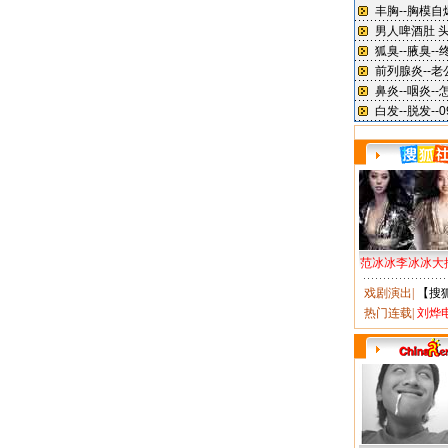
范冰冰李冰冰大
戏剧演出
|
【搜
热门连载
|
刘烨