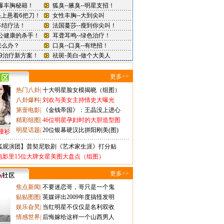
更多>>
热门八卦
|
十大明星脸女模揭晓（组图）
八卦爆料
|
刘欢与美女主持情史大曝光
第壹电影
|
《金钱帝国》：王晶没上进心
精彩组图
|
46位明星孕妇时的大胆造型图
明星话题
|
20位银幕硬汉比拼阳刚美(图)
撞衫
狐观演团】普契尼歌剧《艺术家生涯》打分贴
电影里15位大牌女星美图大盘点（组图）
更多>>
焦点新闻
|
不要迷恋哥，哥只是一个鬼
贴贴图图
|
英媒评出2009年度搞怪发明
娱乐旮旯
|
当红明星不仅仅是名利双收
情感世界
|
后悔嫁给这样一个山西男人