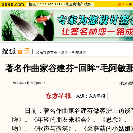
搜狐
ChinaRen
17173
焦点房地产
搜狗
新闻
-
体
音乐频道首页
>
新闻
>
明星新闻
著名作曲家谷建芬“回眸”毛阿敏
2008年11月21日08:52
[
我来说
来源：东方早报
日前，著名作曲家谷建芬做客沪上访谈
眸》。《年轻的朋友来相会》、《思念》、
吻》、《歌声与微笑》、《采蘑菇的小姑娘