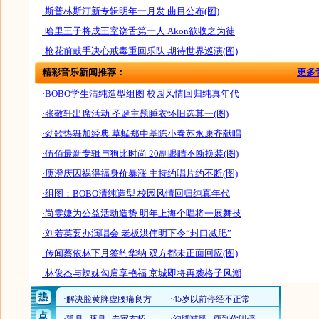
·斯普林斯汀新专辑明年一月发 曲目公布(图)
·哈里王子将成王室饶舌第一人 Akon欲收之为徒
·枪花前鼓手决心戒毒重回乐队 期待世界巡演(图)
精彩音乐新闻推荐：
更多
·BOBO学生清纯造型组图 校园风情回归纯真年代
·张敬轩出席活动 圣诞主题睡衣怀旧选其一(图)
·劲歌热舞加经典 草蜢郑中基陈小春苏永康齐献唱
·伍佰最新专辑与狗比时尚 20副眼睛不断换装(图)
·庾澄庆因祸得福身价暴涨 主持约唱片约不断(图)
·组图：BOBO清纯造型 校园风情回归纯真年代
·尚雯婕为公益活动造势 明年上海个唱将一展舞技
·刘若英要办演唱会 老板洪伟明下令“封口减肥”
·传闻蔡依林下月签约华纳 双方都未正面回应(图)
·林俊杰与辣妹勾肩享艳福 京城即将再袭格子风潮