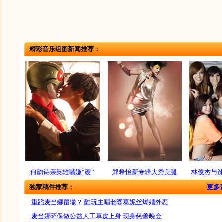
精彩音乐组图新闻推荐：
何韵诗亲英雄嘴嫌“硬”
郑希怡新专辑大秀美腿
林俊杰与
独家稿件推荐：
更多
·重蹈麦当娜覆辙？ 酷玩主唱老婆葛妮丝爆婚外恋
·麦当娜环保做公益人工草皮上身 现身慈善晚会