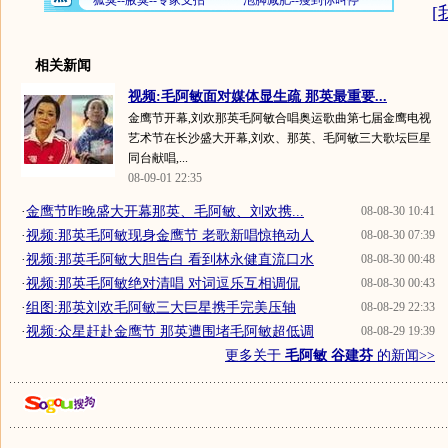
[
相关新闻
视频:毛阿敏面对媒体显生疏 那英最重要...
金鹰节开幕,刘欢那英毛阿敏合唱奥运歌曲第七届金鹰电视
艺术节在长沙盛大开幕,刘欢、那英、毛阿敏三大歌坛巨星
同台献唱,...
08-09-01 22:35
·
金鹰节昨晚盛大开幕那英、毛阿敏、刘欢携...
08-08-30 10:41
·
视频:那英毛阿敏现身金鹰节 老歌新唱惊艳动人
08-08-30 07:39
·
视频:那英毛阿敏大胆告白 看到林永健直流口水
08-08-30 00:48
·
视频:那英毛阿敏绝对清唱 对词逗乐互相调侃
08-08-30 00:43
·
组图:那英刘欢毛阿敏三大巨星携手完美压轴
08-08-29 22:33
·
视频:众星赶赴金鹰节 那英遭围堵毛阿敏超低调
08-08-29 19:39
更多关于
毛阿敏 谷建芬
的新闻>>