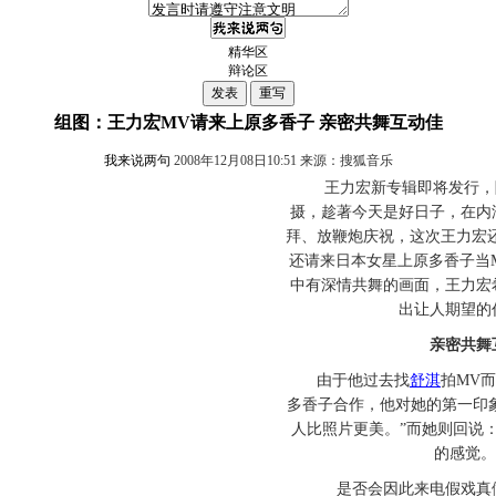
精华区
辩论区
组图：王力宏MV请来上原多香子 亲密共舞互动佳
我来说两句
2008年12月08日10:51 来源：搜狐音乐
王力宏新专辑即将发行，随
摄，趁著今天是好日子，在内
拜、放鞭炮庆祝，这次王力宏
还请来日本女星上原多香子当
中有深情共舞的画面，王力宏
出让人期望的
亲密共舞
由于他过去找
舒淇
拍MV
多香子合作，他对她的第一印
人比照片更美。”而她则回说
的感觉。
是否会因此来电假戏真做