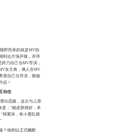
即而来的就是MV拍
湖利达片场开镜，并拜
还跨刀自己当MV导演，
MV女主角，俩人在MV
希望自己当导演，能做
作品！
互动佳
而谱出恋曲，这次与上原
象是：“她皮肤很好，本
：“很紧张，有小鹿乱撞
”
？他则以王式幽默