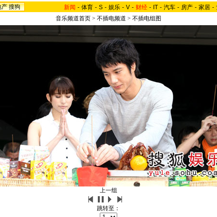
地产
搜狗
新闻
-
体育
-
S
-
娱乐
-
V
-
财经
-
IT
-
汽车
-
房产
-
家居
-
音乐频道首页
>
不插电频道
>
不插电组图
上一组
跳转至：