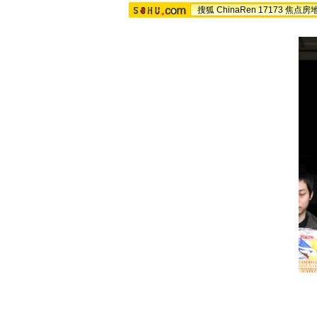
搜狐
ChinaRen
17173
焦点房