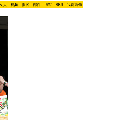
女人
-
视频
-
播客
-
邮件
-
博客
-
BBS
-
我说两句