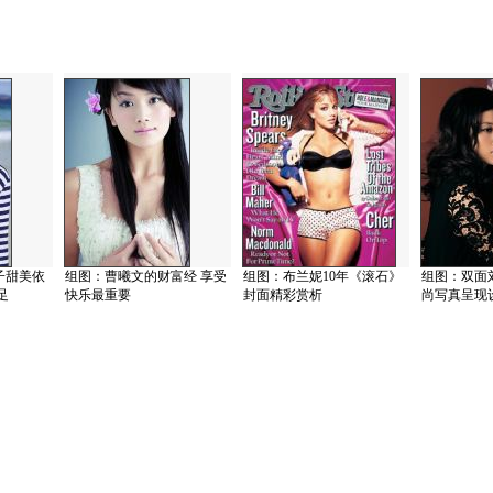
子甜美依
组图：曹曦文的财富经 享受
组图：布兰妮10年《滚石》
组图：双面
足
快乐最重要
封面精彩赏析
尚写真呈现