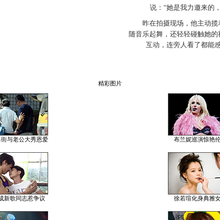
说：“她是我力邀来的
昨在拍摄现场，他主动揽着
随音乐起舞，还轻轻碰触她的
互动，连旁人看了都能
精彩图片
当街与老公大秀恩爱
布兰妮巡演惊艳
成新歌同志惹争议
徐若瑄化身典雅