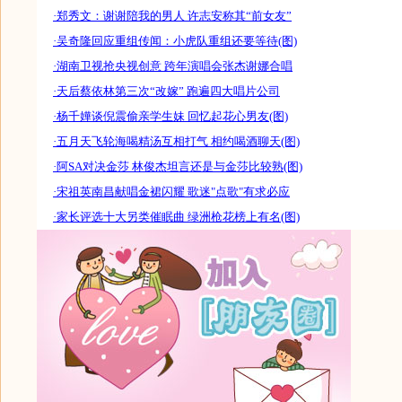
·郑秀文：谢谢陪我的男人 许志安称其“前女友”
·吴奇隆回应重组传闻：小虎队重组还要等待(图)
·湖南卫视抢央视创意 跨年演唱会张杰谢娜合唱
·天后蔡依林第三次“改嫁” 跑遍四大唱片公司
·杨千嬅谈倪震偷亲学生妹 回忆起花心男友(图)
·五月天飞轮海喝精汤互相打气 相约喝酒聊天(图)
·阿SA对决金莎 林俊杰坦言还是与金莎比较熟(图)
·宋祖英南昌献唱金裙闪耀 歌迷"点歌"有求必应
·家长评选十大另类催眠曲 绿洲枪花榜上有名(图)