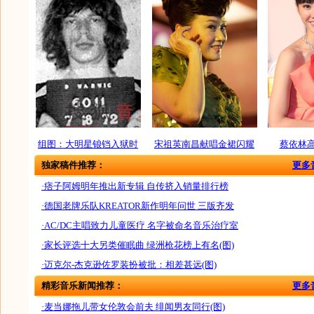
组图：大明星锒铛入狱时
宋祖英南昌献唱金裙闪耀
蔡依林
独家稿件推荐：
更多
·痞子阿姆明年推出新专辑 自传挤入销量排行榜
·德国老牌乐队KREATOR新作明年问世 三版齐发
·AC/DC主唱致力儿童医疗 名字被命名音乐治疗室
·家长评选十大另类催眠曲 绿洲枪花榜上有名(图)
·迈克尔-杰克逊佐罗装扮被批：相差甚远(图)
精彩音乐新闻推荐：
更多
·麦当娜拖儿带女伦敦会前夫 绯闻男友同行(图)