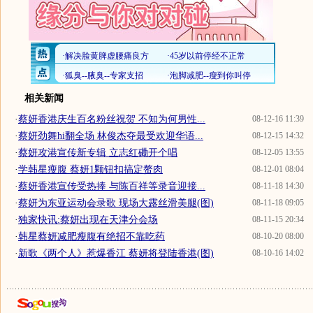
相关新闻
·
蔡妍香港庆生百名粉丝祝贺 不知为何男性...
08-12-16 11:39
·
蔡妍劲舞hi翻全场 林俊杰夺最受欢迎华语...
08-12-15 14:32
·
蔡妍攻港宣传新专辑 立志红磡开个唱
08-12-05 13:55
·
学韩星瘦腹 蔡妍1颗钮扣搞定赘肉
08-12-01 08:04
·
蔡妍香港宣传受热捧 与陈百祥等录音迎接...
08-11-18 14:30
·
蔡妍为东亚运动会录歌 现场大露丝滑美腿(图)
08-11-18 09:05
·
独家快讯:蔡妍出现在天津分会场
08-11-15 20:34
·
韩星蔡妍减肥瘦腹有绝招不靠吃药
08-10-20 08:00
·
新歌《两个人》惹爆香江 蔡妍将登陆香港(图)
08-10-16 14:02