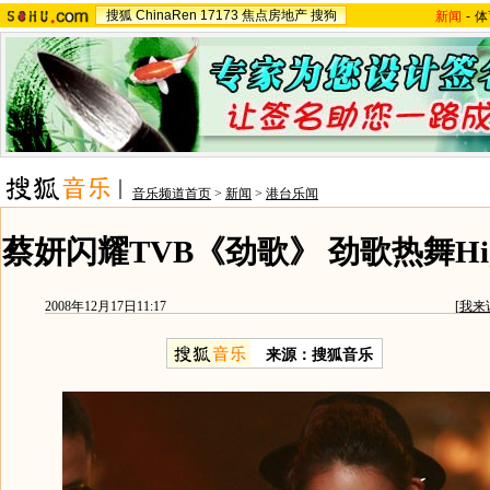
搜狐
ChinaRen
17173
焦点房地产
搜狗
新闻
-
体
音乐频道首页
>
新闻
>
港台乐闻
蔡妍闪耀TVB《劲歌》 劲歌热舞Hi
2008年12月17日11:17
[
我来
来源：搜狐音乐