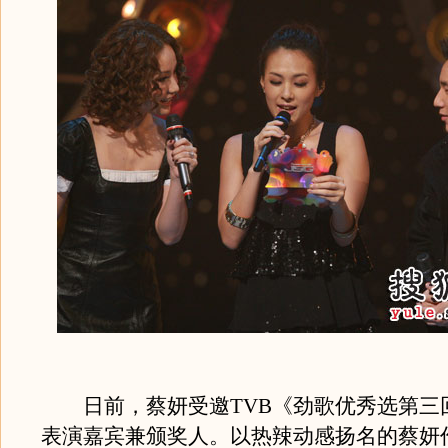
日前，蔡妍受邀TVB《劲歌优秀选第三
表演嘉宾兼颁奖人。以热辣动感扬名的蔡妍