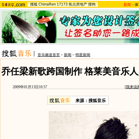
搜狐
ChinaRen
17173
焦点房地产
搜狗
新闻
-
体
音乐频道首页
>
新闻
>
明星新闻
乔任梁新歌跨国制作 格莱美音乐人
2009年01月13日10:57
[
我来说
来源：搜狐音乐