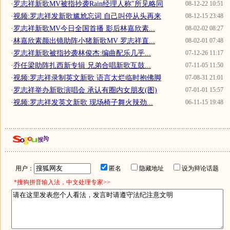
·
罗志祥新歌MV被指抄袭Rain经理人称"所见略同
08-12-22 10:51
·
视频:罗志祥发新歌尴尬忘词 自己叫停从头再来
08-12-15 23:48
·
罗志祥新歌MV今日全国首播 影后林嘉欣素...
08-02-02 08:27
·
林嘉欣素颜出镜助阵小猪新歌MV 罗志祥直...
08-02-01 07:48
·
罗志祥新歌被指抄袭林俊杰:编曲配乐几乎...
07-12-26 11:17
·
乔任梁助阵扎西新专辑 兄弟合唱新歌互鼓...
07-11-05 11:50
·
视频:罗志祥录制英文新歌 语言太烂临时抱佛脚
07-08-31 21:01
·
罗志祥举办新歌演唱会 承认有圈内女朋友(图)
07-01-01 15:57
·
视频:罗志祥发英文新歌 现场椅子舞火辣劲...
06-11-15 19:48
用户：
匿名
隐藏地址
设为辩论话题
*搜狗拼音输入法，中文处理专家>>