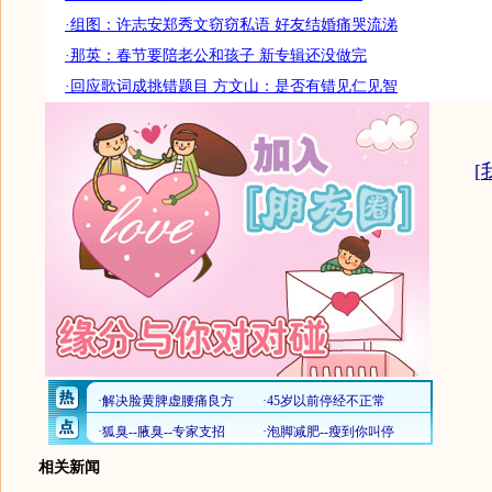
·组图：许志安郑秀文窃窃私语 好友结婚痛哭流涕
·那英：春节要陪老公和孩子 新专辑还没做完
·回应歌词成挑错题目 方文山：是否有错见仁见智
[
相关新闻