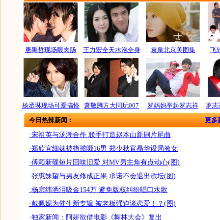
唐禹哲现场喂肉肠
王力宏全天水泡全身
袁泉北京美图集
飞
杨丞琳现场可爱搞怪
萧敬腾方大同玩007
罗妈妈举起罗志祥
罗志
今日热辣新闻：
更多
·宋祖英与汤潮合作 联手打造赵本山新剧片尾曲
·郑欣宜细妹被指揽啜16男 郑少秋官晶华设局教女
·傅颖新碟短片回味旧爱 对MV男主角有点动心(图)
·张惠妹望与男友修成正果 承诺不会退出歌坛(图)
·杨宗纬洒泪吸金154万 避免版权纠纷唱口水歌
·戴佩妮为催生新专辑 被老板强迫谈恋爱！？(图)
·独家新闻：阿娇欲借电影《舞林大会》复出