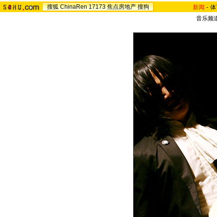
搜狐
ChinaRen
17173
焦点房地产
搜狗
新闻
-
体
音乐频