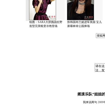
组图：SARA大胆挑战狂野
扮韩国布兰妮进军美国 宝儿
造型完美蜕变冷艳登场
新碟林肯公园捧场
摇滚乐队“姐姐
我来说两句
2009