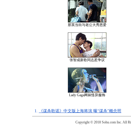
那英当街与老公大秀恩爱
张智成新歌同志惹争议
Lady Gaga网袜怪异服饰
1.
《谋杀歌谣》中文版上海将演 曝“谋杀”概念照
Copyright © 2018 Sohu.com Inc. Al