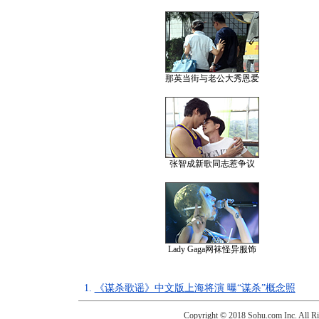
那英当街与老公大秀恩爱
张智成新歌同志惹争议
Lady Gaga网袜怪异服饰
1.
《谋杀歌谣》中文版上海将演 曝“谋杀”概念照
Copyright © 2018 Sohu.com Inc. Al