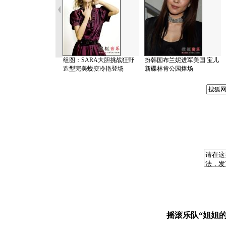
组图：SARA大胆挑战狂野
扮韩国布兰妮进军美国 宝儿
造型完美蜕变冷艳登场
新碟林肯公园捧场
摇滚乐队“姐姐