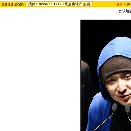
搜狐
ChinaRen
17173
焦点房地产
搜狗
新闻
-
体
音乐频