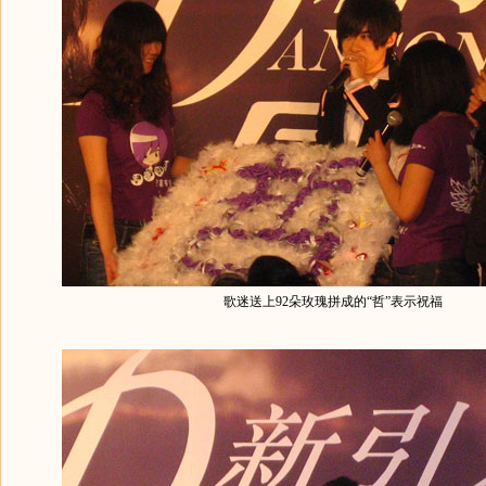
歌迷送上92朵玫瑰拼成的“哲”表示祝福