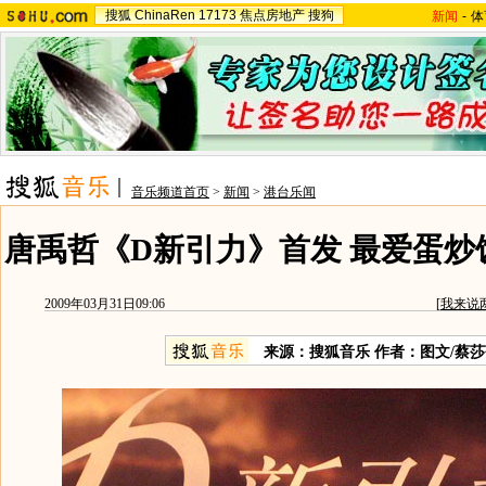
搜狐
ChinaRen
17173
焦点房地产
搜狗
新闻
-
体
音乐频道首页
>
新闻
>
港台乐闻
唐禹哲《D新引力》首发 最爱蛋炒
2009年03月31日09:06
[
我来说
来源：搜狐音乐 作者：图文/蔡