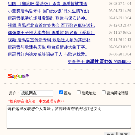
·
组图:《翻滚吧 蛋炒饭》杀青 唐禹哲被罚酒
08-03-27 14:04
·
小薰窝唐禹哲怀中 因"蛋炒饭"日久生情?(图)
08-01-23 14:39
·
唐禹哲抵港机场引发混乱 歌迷与保安起冲...
07-12-25 10:04
·
视频:唐禹哲北京首次签售会 百万歌迷疯狂送礼
07-12-03 21:47
·
偶像剧王子推大卖专辑 唐禹哲:歌迷很《爱我》
07-11-27 08:05
·
视频:唐禹哲宣传新专辑 歌迷送人参为其进补
07-11-26 12:13
·
唐禹哲与歌迷共庆生 电台送情趣大象丁字...
07-09-03 09:31
·
唐禹哲红内裤发威签唱破千人 与歌迷枕爱...
07-08-20 10:04
更多关于
唐禹哲 蛋炒饭
的新闻>>
用户：
匿名
隐藏地址
设为辩论话题
*搜狗拼音输入法，中文处理专家>>