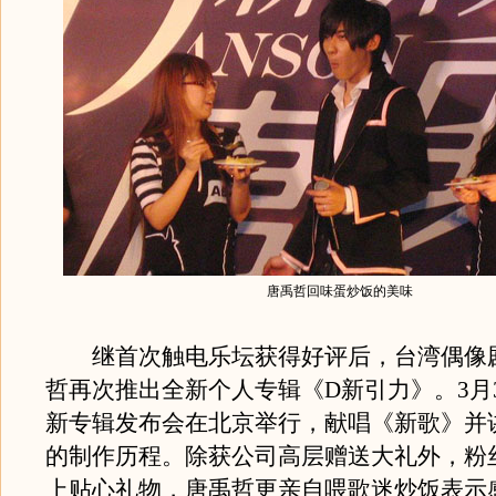
唐禹哲回味蛋炒饭的美味
继首次触电乐坛获得好评后，台湾偶像
哲再次推出全新个人专辑《D新引力》。3月
新专辑发布会在北京举行，献唱《新歌》并
的制作历程。除获公司高层赠送大礼外，粉
上贴心礼物，唐禹哲更亲自喂歌迷炒饭表示