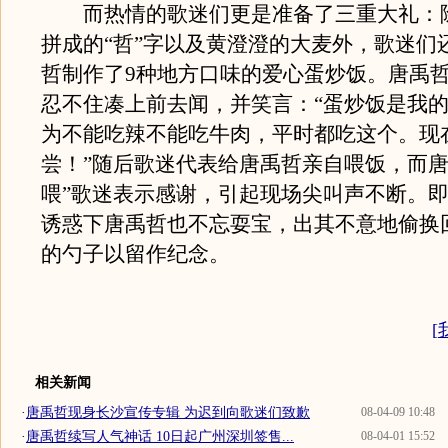
而热情的歌迷们更是准备了三重大礼：除
拼成的“哲”字以及黄澄澄的大麦外，歌迷们
哲制作了9种地方口味的爱心蛋炒饭。唐禹
忍不住凑上前去闻，并笑言：“蛋炒饭是我
为不能吃辣不能吃牛肉，平时都吃这个。现
尝！”随后歌迷代表给唐禹哲亲自喂饭，而唐
喂”歌迷表示感谢，引起现场尖叫声不断。
诱惑下唐禹哲也不忘耍宝，出其不意地偷换
的勺子以留作纪念。
[
相关新闻
·
唐禹哲现身长沙宣传专辑 为迟到向歌迷们致歉
08-04-09 10:48
·
唐禹哲续写人气神话 10日起广州深圳签售...
08-04-01 15:52