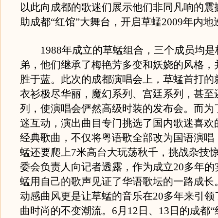
以此向成都的歌迷们展示他们非同凡响的震
助成都“红馆”大舞台，开启草蜢2009年内
1988年成立的草蜢组合，三个成员均是
弟，他们继承了梅艳芳多变和妖娆的风格，
胜于蓝。此次的成都演唱会上，草蜢首打的
衣衫极尽华丽，魔幻系列、宫廷系列，甚至
列，使演唱会俨然高级时装的发布会。而为
迷互动，演出曲目专门挑选了国内歌迷喜欢
经典歌曲，不仅将粤语歌全部改为国语演唱
蜢还要爬上7米高台大玩荡秋千，挑战杂技
委会负责人向记者透露，作为成立20多年的
蜢用自己的歌声见证了华语歌坛的一路成长
动感曲风更是让草蜢的音乐在20多年来引领
曲时尚的不变潮流。6月12日、13日的成都“