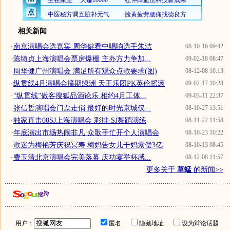
相关新闻
·
南京演唱会选嘉宾 周华健看中唱响选手朱洁
08-10-16 09:42
·
陈绮贞上海演唱会票房爆棚 主办方力争加...
09-02-18 08:47
·
周华健广州演唱会 满足所有观众点歌要求(图)
08-12-08 10:13
·
纵贯线4月演唱会撞期绿洲 天王乐团PK英伦摇滚
09-02-17 10:28
·
“纵贯线”做客搜狐品酒论乐 相约4月工体...
09-03-11 22:37
·
张信哲演唱会门票走俏 最好的时光京城仅...
08-10-27 13:51
·
独家直击08SJ上海演唱会 彩排-SJ舞蹈演练
08-11-22 11:58
·
年底演出市场热闹非凡 众歌手忙开个人演唱会
08-10-23 10:22
·
歌迷为梅艳芳庆祝冥寿 梅妈告女儿干妈索偿3亿
08-10-13 08:45
·
费玉清北京演唱会完美落幕 庆功宴举杯感...
08-12-08 11:57
更多关于
草蜢
的新闻>>
用户：
匿名
隐藏地址
设为辩论话题