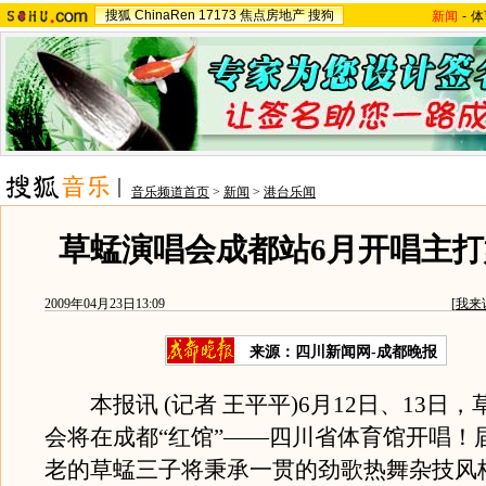
搜狐
ChinaRen
17173
焦点房地产
搜狗
新闻
-
体
音乐频道首页
>
新闻
>
港台乐闻
草蜢演唱会成都站6月开唱主
2009年04月23日13:09
[
我来
来源：
四川新闻网-成都晚报
本报讯 (记者 王平平)6月12日、13日
会将在成都“红馆”——四川省体育馆开唱！
老的草蜢三子将秉承一贯的劲歌热舞杂技风