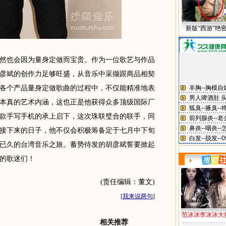
新版“西游”绝
也会因为量身定做而宝贵。作为一位歌艺与作品
彦斌的创作力足够旺盛，从音乐中采撷跟商品相契
各个产品量身定做歌曲的过程中，不仅能精准地表
本真的艺术内涵，这也正是他获得众多顶级国际厂
款手写手机的承上启下，这次珠联璧合的联手，同
接下来的日子，他不仅会积极筹备定于七月中下旬
已久的台湾音乐之旅。蓄势待发的胡彦斌誓要掀起
的歌迷们！
(责任编辑：董文)
[
我来说两句
]
范冰冰李冰冰大
相关推荐