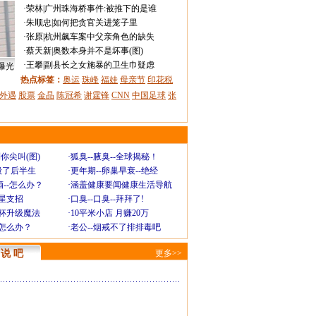
·
荣林
|
广州珠海桥事件:被推下的是谁
·
朱顺忠
|
如何把贪官关进笼子里
·
张原
|
杭州飙车案中父亲角色的缺失
·
蔡天新
|
奥数本身并不是坏事(图)
·
王攀
|
副县长之女施暴的卫生巾疑虑
曝光
热点标签：
奥运
珠峰
福娃
母亲节
印花税
外遇
股票
金晶
陈冠希
谢霆锋
CNN
中国足球
张
你尖叫(图)
·
狐臭--腋臭--全球揭秘！
毁了后半生
·
更年期--卵巢早衰--绝经
--怎么办？
·
涵盖健康要闻健康生活导航
明星支招
·
口臭--口臭--拜拜了!
罩杯升级魔法
·
10平米小店 月赚20万
-怎么办？
·
老公--烟戒不了排排毒吧
说 吧
更多>>