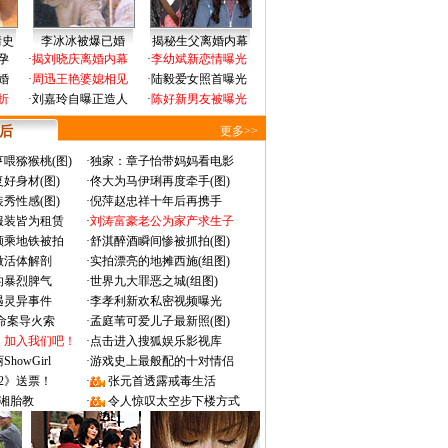
情史
李冰冰被爆已婚
揭秘生父离婚内幕
孕
·
揭刘晓庆离婚内幕
·
李幼斌新恋情曝光
婚
·
周迅王艳婆媳相见
·
陆毅爱女照首曝光
折
·
刘嘉玲自曝正造人
·
陈好新男友被曝光
 后
更多>>
喂猕猴桃(图)
·
独家：章子怡带妈妈看电影
好身材(图)
·
佟大为马伊琍再度牵手(图)
秀性感(图)
·
倪萍赵忠祥十年后再携手
服装皆为租赁
·
刘涛富豪老公为家产求生子
颜乘地铁被拍
·
舒淇醉酒瞬间惨被抓拍(图)
做活体解剖
·
实拍漂亮的地摊西施(组图)
的暴烈脾气
·
世界九大罪恶之城(组图)
遇灵异事件
·
李孝利新欢私密视频曝光
成命案导火索
·
孟庭苇可爱儿子最新照(图)
：加入我们吧！
·
点击进入搜狐娱乐影视库
owGirl
·
游戏史上最般配的十对情侣
2》送票！
·
张元首透露戒毒生活
湘胎教
·
令人惊叹太空步下楼方式