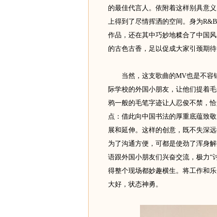
的最佳代言人。依附着这样别具意义
上得到了尽情挥洒的空间。身为R&
作品，还在其中巧妙地糅合了中国风
的古色古香，足以促成大家引颈期待
当然，这支歌曲的MV也是不容错
际学校的外国小朋友，让他们提着毛
鸦一般的毛笔字迹让人忍俊不禁，恰
点：借此向中国书法的厚重底蕴致敬
展和延伸。这样的创意，既不失深远
为了沟通方便，可都是使劲了浑身解
语跟外国小朋友们兴奋交流，极力“讨
得整个现场都妙趣横生。将工作和乐
大好，状态神勇。