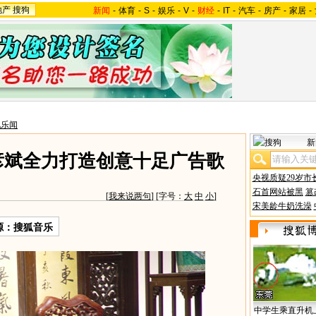
地产
搜狗
新闻
-
体育
-
S
-
娱乐
-
V
-
财经
-
IT
-
汽车
-
房产
-
家居
-
地乐闻
新
彦斌全力打造创意十足广告歌
央视质疑29岁市
石首网站被黑
篡
[
我来说两句
] [字号：
大
中
小
]
宋美龄牛奶洗澡
源：
搜狐音乐
中学生乘直升机