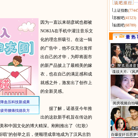
说 吧 排 行
上证指数
(7744
苏醒吧
(41523)
因为一直以来胡彦斌也都被
贴图吧
(68789)
NOKIA在手机中灌注音乐文
最 热 
化的理念所吸引。在这一辑
的广告中，他不仅充分发挥
出自己的才华，为即将面市
的新产品披上了最精美的嫁
谍战大片-《风
衣，也在自己的满足感和成
就感之外，激发出了创作上
的全新灵感。
闺房视频自拍
据了解，诺基亚今年推
出的这款新手机旨在传达的
美和中国文化的博大精深。刚刚推出了《红歌》
歌新唱”的创举之后，便顺理成章地成为了汉风古韵
自爆捉奸后恶梦