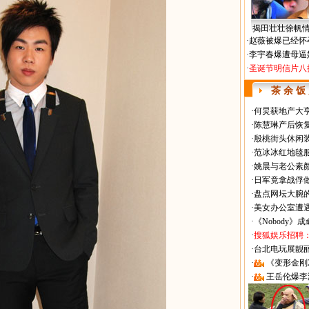
揭田壮壮徐帆
·
赵薇被爆已经怀
·
李宇春爆遭母逼
·
圣诞节明信片八
茶 余 饭
·
何炅获地产大亨
·
陈慧琳产后恢复
·
殷桃街头休闲装
·
范冰冰红地毯
·
姚晨与老公素
·
日军竟拿战俘
·
盘点网坛大腕
·
美女办公室遭
·
《Nobody》
·
搜狐娱乐招聘
·
台北电玩展靓丽Sh
·
《变形金刚
·
王岳伦爆李