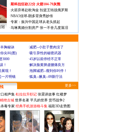
·
斯科拉狂砍22分 火箭104-79灰熊
·
火箭弃将赴欧淘金 扣篮王转战俄罗斯
·
NBA5佳球-朗多背身秀妙传
·
专家：振兴中国足球从老头抓起
连冠
·
马琳离婚分割房产 张一不舍几度落泪
爆丰胸秘诀
·
减肥--小肚子赘肉没了
你尖叫(图)
·
吸引异性的秘密武器
3000
·
45岁以前停经不正常
不误！
·
解决脸黄脾虚腰痛良方
美展现！
·
泡脚减肥--瘦到你叫停！
起一片明镜
·
狐臭--腋臭--09新疗法
更多>>
对口相声集
杜拉拉升职记
张震讲故事
红楼梦
-精绝古城
世界名著
平凡的世界
货币战争2
毒杀毒专家
经典手机游游格斗集
福彩3D走势图