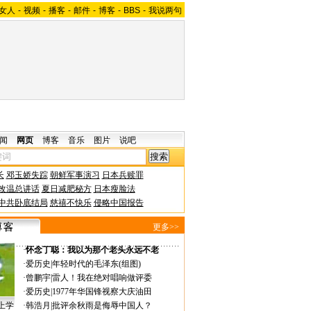
女人
-
视频
-
播客
-
邮件
-
博客
-
BBS
-
我说两句
闻
网页
博客
音乐
图片
说吧
长
邓玉娇失踪
朝鲜军事演习
日本兵赎罪
改温总讲话
夏日减肥秘方
日本瘦脸法
中共卧底结局
慈禧不快乐
侵略中国报告
更多>>
·
怀念丁聪：我以为那个老头永远不老
·
爱历史
|
年轻时代的毛泽东(组图)
·
曾鹏宇
|
雷人！我在绝对唱响做评委
·
爱历史
|
1977年华国锋视察大庆油田
上学
·
韩浩月
|
批评余秋雨是侮辱中国人？