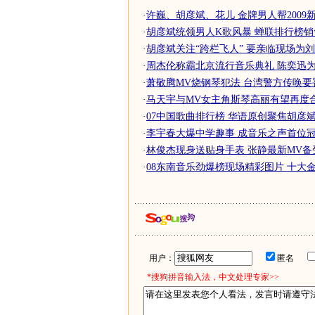
·
许巍、胡彦斌、花儿 金牌男人帮2009
·
胡彦斌统领男人K歌风暴 蝉联排行榜
·
胡彦斌关注“跨栏飞人” 要亲临现场为刘.
·
周杰伦称霸北京流行音乐典礼 陈奕迅为
·
萧敬腾MV烧钢琴犯法 台湾警方传唤要罚
·
马天宇与MV女主角斯琴高丽有望再度合
·
07中国歌曲排行榜 华语原创聚焦胡彦
·
李宇春大爆中学趣事 成音乐之声首位
·
林俊杰现身送贴身手表 张静最新MV备
·
08东南音乐劲爆榜现场精彩图片 十大金曲-
用户：
匿名
*搜狗拼音输入法，中文处理专家>>