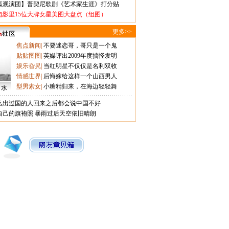
狐观演团】普契尼歌剧《艺术家生涯》打分贴
电影里15位大牌女星美图大盘点（组图）
更多>>
焦点新闻
|
不要迷恋哥，哥只是一个鬼
贴贴图图
|
英媒评出2009年度搞怪发明
娱乐旮旯
|
当红明星不仅仅是名利双收
情感世界
|
后悔嫁给这样一个山西男人
型男索女
|
小糖精归来，在海边轻轻舞
口水
么出过国的人回来之后都会说中国不好
自己的旗袍照
暴雨过后天空依旧晴朗