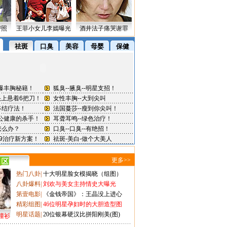
密照
王菲小女儿李嫣曝光
酒井法子痛哭谢罪
更多>>
热门八卦
|
十大明星脸女模揭晓（组图）
八卦爆料
|
刘欢与美女主持情史大曝光
第壹电影
|
《金钱帝国》：王晶没上进心
精彩组图
|
46位明星孕妇时的大胆造型图
明星话题
|
20位银幕硬汉比拼阳刚美(图)
撞衫