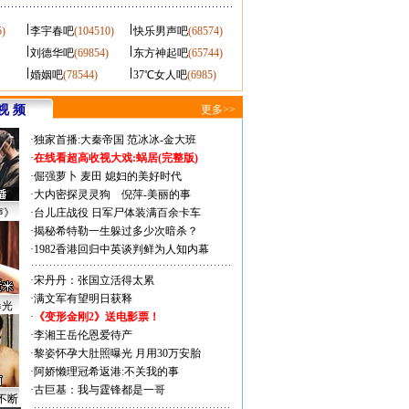
5)
李宇春吧
(104510)
快乐男声吧
(68574)
刘德华吧
(69854)
东方神起吧
(65744)
婚姻吧
(78544)
37℃女人吧
(6985)
视 频
更多>>
·
独家首播:大秦帝国
范冰冰-金大班
·
在线看超高收视大戏:
蜗居(完整版)
·
倔强萝卜
麦田
媳妇的美好时代
·
大内密探灵灵狗
倪萍-美丽的事
声》
·
台儿庄战役 日军尸体装满百余卡车
·
揭秘希特勒一生躲过多少次暗杀？
·
1982香港回归中英谈判鲜为人知内幕
·
宋丹丹：张国立活得太累
·
满文军有望明日获释
曝光
·
《变形金刚2》送电影票！
·
李湘王岳伦恩爱待产
·
黎姿怀孕大肚照曝光 月用30万安胎
·
阿娇懒理冠希返港:不关我的事
·
古巨基：我与霆锋都是一哥
不断