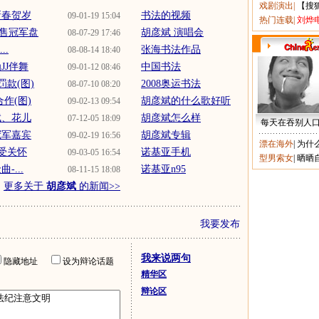
戏剧演出
|
【搜
新春贺岁
书法的视频
09-01-19 15:04
热门连载
|
刘烨
销售冠军盘
胡彦斌 演唱会
08-07-29 17:46
..
张海书法作品
08-08-14 18:40
JJ伴舞
中国书法
09-01-12 08:46
款(图)
2008奥运书法
08-07-10 08:20
作(图)
胡彦斌的什么歌好听
09-02-13 09:54
斌、花儿
胡彦斌怎么样
07-12-05 18:09
每天在吞别人
冠军嘉宾
胡彦斌专辑
09-02-19 16:56
漂在海外
|
为什
受关怀
诺基亚手机
09-03-05 16:54
型男索女
|
晒晒
...
诺基亚n95
08-11-15 18:08
更多关于
胡彦斌
的新闻>>
我要发布
我来说两句
隐藏地址
设为辩论话题
精华区
辩论区