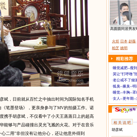
高圆圆同居男友
火炬
日本
赵薇
柏芝
姚明
精彩推荐
·
睡觉减肥--瘦到
·
莫让“打呼噜”
·
老公戒不了烟酒
·
狐臭--腋臭--
·
睡觉--丰胸--
·
女人--更年期-
斌，日前就从百忙之中抽出时间为国际知名手机
歌曲《笔墨登场》，更亲身参与了MV的拍摄工作。诺
度携手胡彦斌，不仅看中了小天王蒸蒸日上的超高
相 关 说 吧
华能够与产品碰撞出灵光飞溅的火花。对于在音乐
胡彦斌
一心二用”非但没有让他分心，还让他意外得到