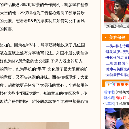
的产品概念和应时应景的合作契机，胡彦斌在创作
B天王的他，不仅特地为广告精心炮制了独家音乐
的元素。想看看R&B的厚实功底如何勾兑中国风
刘翔亚锦赛三
的惊喜。
美容保健
失的。因为在MV中，导演还特地找来了几位国
·
丰胸--林志玲
·
睡觉减肥--瘦到
笔在宣纸上煞有介事地写书法。外国小朋友犹如涂
·
开这样的店 日进
好也为MV所承载的含义找到了深入浅出的切入
·
上班 兼职 两
的同时，也为手机的“手写”文化做了最大限度的扩
·
健康与美丽完
·
为健康行业撑
的意蕴，又不失诙谐的趣味。而在拍摄现场，大家
数，胡彦斌更是恢复了大男孩的童心，全程都用英
·
听评书
|
郭德纲
好”这些小“国际大牌”，充满童真的拍摄环境，使
·
听小说
|
鬼吹灯1
趣结合得刚刚好，难怪胡彦斌在全过程中都是心情
·
共享区
|
手机病