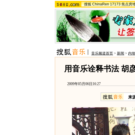
搜狐
ChinaRen
17173
焦点房
音乐频道首页
>
新闻
>
内
用音乐诠释书法 胡
2009年05月06日16:27
来