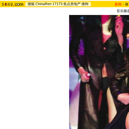
搜狐
ChinaRen
17173
焦点房地产
搜狗
新闻
-
体
音乐频