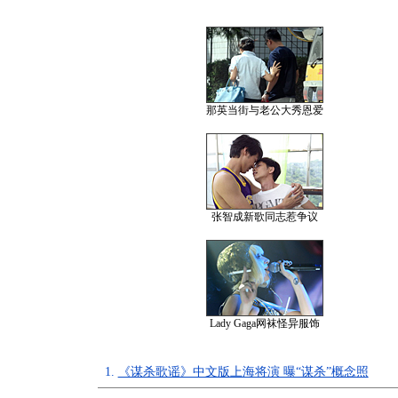
那英当街与老公大秀恩爱
张智成新歌同志惹争议
Lady Gaga网袜怪异服饰
1.
《谋杀歌谣》中文版上海将演 曝“谋杀”概念照