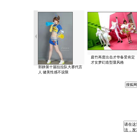
庭竹再度出击才华备受肯定
才女梦幻造型显风格
郭静第十届拉拉队大赛代言
人 健美性感不设限