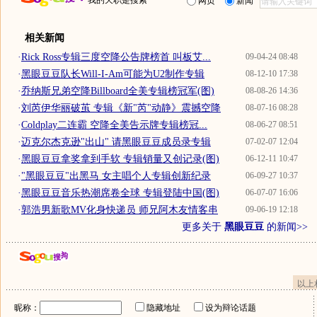
我的天职是搜索
网页
新闻
相关新闻
·
Rick Ross专辑三度空降公告牌榜首 叫板艾...
09-04-24 08:48
·
黑眼豆豆队长Will-I-Am可能为U2制作专辑
08-12-10 17:38
·
乔纳斯兄弟空降Billboard全美专辑榜冠军(图)
08-08-26 14:36
·
刘芮伊华丽破茧 专辑《新"芮"动静》震撼空降
08-07-16 08:28
·
Coldplay二连霸 空降全美告示牌专辑榜冠...
08-06-27 08:51
·
迈克尔杰克逊"出山" 请黑眼豆豆成员录专辑
07-02-07 12:04
·
黑眼豆豆拿奖拿到手软 专辑销量又创记录(图)
06-12-11 10:47
·
"黑眼豆豆"出黑马 女主唱个人专辑创新纪录
06-09-27 10:37
·
黑眼豆豆音乐热潮席卷全球 专辑登陆中国(图)
06-07-07 16:06
·
郭浩男新歌MV化身快递员 师兄阿木友情客串
09-06-19 12:18
更多关于
黑眼豆豆
的新闻>>
以上
昵称：
隐藏地址
设为辩论话题