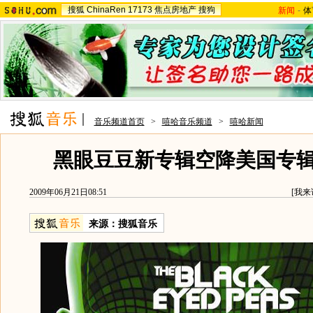
搜狐
ChinaRen
17173
焦点房地产
搜狗
新闻
-
体
音乐频道首页
>
嘻哈音乐频道
>
嘻哈新闻
黑眼豆豆新专辑空降美国专
2009年06月21日08:51
[
我来
来源：
搜狐音乐