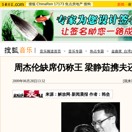
搜狐
ChinaRen
17173
焦点房地产
搜狗
新闻
-
体
音乐频道首页
>
音乐专题
>
热点专题
>
金曲奖_台湾
周杰伦缺席仍称王 梁静茹携夫还
2009年06月28日13:32
[
我来
来源：
解放网-新闻晨报
作者：韩垒