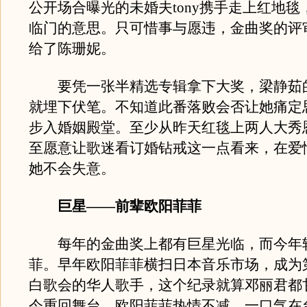
公开场合曝光的未婚夫tony携手走上红地毯
临门的意思。只可惜事与愿违，金曲奖的评
给了陈珊妮。
要凭一张半精选专辑拿下大奖，梁静茹
就埋下伏笔。不知道此番落败会否让她痛定思痛
步入婚姻殿堂。至少从昨天红毯上两人大秀
至愿意让歌迷看订婚钻戒这一点看来，在爱
她不会失意。
巨星——前辈欧阳菲菲
每年的金曲奖上都有巨星光临，而今年
菲。早年欧阳菲菲横扫日本音乐市场，成为
白歌会的华人歌手，这个纪录就算邓丽君都
今重回舞台，欧阳菲菲热情不减，一口气在