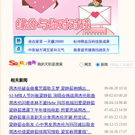
我的天职是搜索
网页
新闻
相关新闻
·
周杰伦破金曲魔咒圆歌王梦 梁静茹抱憾出...
09-06-28 10:10
·
SJ-M情人节叫板梁静茹 演唱会挑战周杰伦歌曲
09-02-03 09:20
·
周杰伦闪蔡依林不避Hebe 玛莎祝福旧爱梁静茹
08-04-14 08:40
·
梁静茹透露下半年接拍电影 想要恶搞周杰...
07-05-23 14:59
·
梁静茹展示喜剧天分拿周杰伦开涮 想尝试...
07-05-22 15:26
·
梁静茹会歌友 心中男友周杰伦与玛莎难以取舍
06-12-15 23:03
·
周杰伦借梁静茹绯闻写情歌 梁笑称周董很"...
06-10-26 17:27