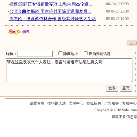
·
视频:梁静茹专辑销量夺冠 主动向周杰伦道...
06-10-19 12:39
·
台湾金曲奖揭晓 周杰伦封王陈奕迅圆梦最...
09-06-27 23:30
·
周杰伦：没跟蔡依林合作 曾极其讨厌艺人生活
09-06-21 10:59
以上
昵称：
隐藏地址
设为辩论话题
设置首页
-
搜狗输入法
-
支付中心
-
搜狐招聘
-
广告服务
-
客服中心
Copyright
©
2018 Sohu.com
搜狐不良信息