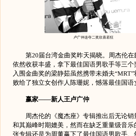
卢广仲连夺二奖欣喜若狂
第20届台湾金曲奖昨天揭晓。周杰伦在
依然收获丰盛，拿下最佳国语男歌手等三个
入围金曲奖的梁静茹虽然携带未婚夫“MRT
败给了独立女创作人陈珊妮，憾落最佳国语
赢家——新人王卢广仲
周杰伦的《魔杰座》专辑推出后无论销
和其巅峰时期媲美，然而在缺乏重量级音乐的
张专辑还是为周董赢下了最佳国语男歌手、