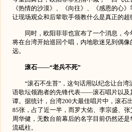
《热情的沙漠》、《向往》、《感恩的心》
让现场观众和后辈歌手领教什么是真正的超
同时，欧阳菲菲也宣布了一个消息，今年
将在台湾开始巡回个唱，内地歌迷见到偶像
远。
滚石——“老兵不死”
“滚石不生苔”，这句话用以纪念让台湾
语歌坛领跑者的先锋代表——滚石唱片以及
谭。据统计，台湾200大最佳唱片中，滚石
85张，占了近一半，而罗大佑、李宗盛、张
周华健，无数台前幕后的名字目前仍然还是
流砥柱。