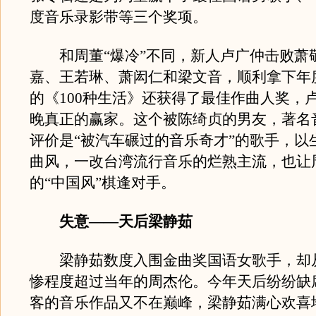
度音乐录影带等三个奖项。
和周董“爆冷”不同，新人卢广仲击败萧
嘉、王若琳、萧闳仁和梁文音，顺利拿下年
的《100种生活》还获得了最佳作曲人奖，
晚真正的赢家。这个被陈绮贞的男友，著名
评价是“被汽车碾过的音乐奇才”的歌手，以
曲风，一改台湾流行音乐的烂熟主流，也让
的“中国风”棋逢对手。
失意——天后梁静茹
梁静茹数度入围金曲奖国语女歌手，却
惨程度超过当年的周杰伦。今年天后纷纷缺
客的音乐作品又不在巅峰，梁静茹满心欢喜