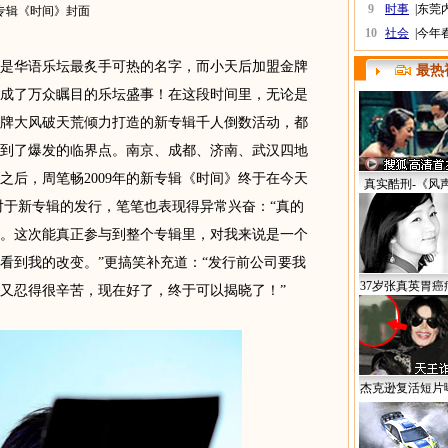
9
时事
|
东莞
专辑《时间》封面
10
社会
|
今年
是华语乐坛最炙手可热的名字，而小天后加盟金牌
最热
成了万众瞩目的乐坛盛事！在这段时间里，无论是
牌大风破天荒倾力打造的新专辑千人倒数活动，都
到了爆发的临界点。南京、成都、济南、武汉四地
之后，周笔畅2009年的新专辑《时间》终于在今天
真实酷刑-《风
对于新专辑的发行，笔笔也表现得异常兴奋：“真的
。这次能真正参与到整个专辑里，对我来说是一个
看到我的改变。”更搞笑补充道：“发行前公司要我
37岁张真英胃癌
又忍得很辛苦，现在好了，终于可以揭晓了！”
杰克逊复活短片