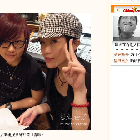
每天在吞别人
漂在海外
|
为什
型男索女
|
晒晒
曲歌后陈珊妮量身打造《青睐》