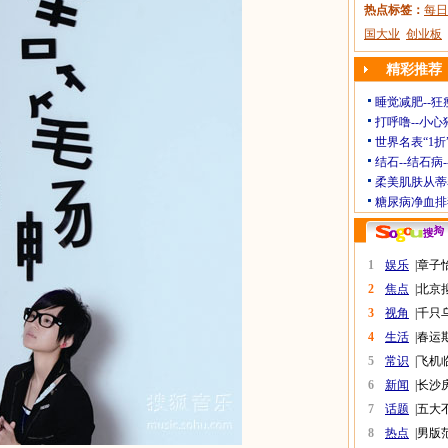
热点标签：
每日
国大业
创业板
精彩推荐
睡觉减肥--狂
打呼噜--小心
世界名表“1折
结石--结石病
柔美肌肤从蒂
糖尿病净血排
1
娱乐
|
章子
2
焦点
|
北京
3
视角
|
千只
4
生活
|
春运
5
常识
|
飞机
6
新闻
|
长沙
7
话题
|
五大
8
热点
|
男版