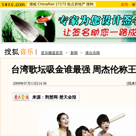
搜狐
ChinaRen
17173
焦点房地产
搜狗
新闻
-
体
音乐频道首页
>
新闻
>
港台乐闻
台湾歌坛吸金谁最强 周杰伦称王S
2009年07月13日14:38
[
我来
来源：
荆楚网-楚天金报