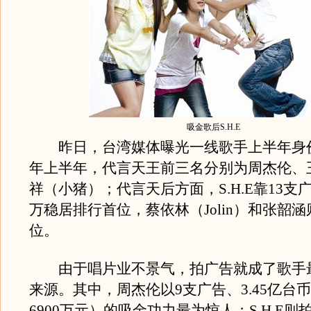
吸金歌后S.H.E
昨日，台湾媒体曝光一线歌手上半年身价排
年上半年，代言天王前三名分别为周杰伦、
祥（小猪）；代言天后方面，S.H.E靠13支广
万稳居排行首位，蔡依林（Jolin）和张韶涵
位。
由于唱片业不景气，拍广告就成了歌手
来源。其中，周杰伦以9支广告、3.45亿台
6900万元）的吸金功力最为惊人；S.H.E则