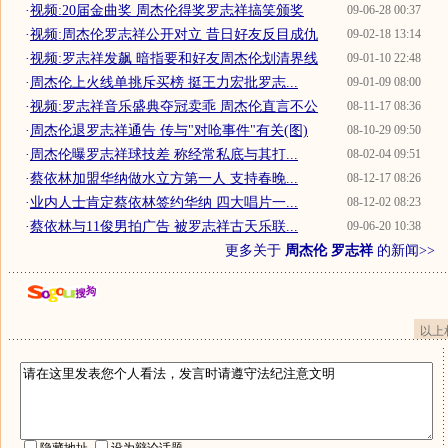
·
视频:20届金曲奖 周杰伦得奖罗志祥搞笑颁奖
09-06-28 00:37
·
视频:周杰伦罗志祥公开对立 昔日好友反目成仇
09-02-18 13:14
·
视频:罗志祥发飙 暗指要和好友周杰伦划清界线
09-01-10 22:48
·
周杰伦上火线单挑斥买榜 挺王力宏批罗志...
09-01-09 08:00
·
视频:罗志祥音乐盛典夺冠卖乖 周杰伦直言不公
08-11-17 08:36
·
周杰伦退罗志祥通告 传与"对呛事件"有关(图)
08-10-29 09:50
·
周杰伦曝罗志祥球技差 称经常私底与其打...
08-02-04 09:51
·
蔡依林加盟华纳做水立方第一人 支持春晚...
08-12-17 08:26
·
业内人士肯定蔡依林签约华纳 四大唱片一...
08-12-02 08:23
·
蔡依林与11俊男拍广告 被罗志祥古天乐联...
09-06-20 10:38
更多关于
周杰伦 罗志祥
的新闻>>
以上