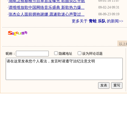
·
湖南卫视春晚节目单首度曝光 歌曲类占半数
09-01-16 11:07
·
谭维维放歌中国网络音乐盛典 新歌热力爆...
09-02-24 09:31
·
张杰众人面前拥抱谢娜 愿遂歌迷心声娶过...
08-09-23 09:19
更多关于
青蛙 乐队
的新闻>>
以上
昵称：
隐藏地址
设为辩论话题