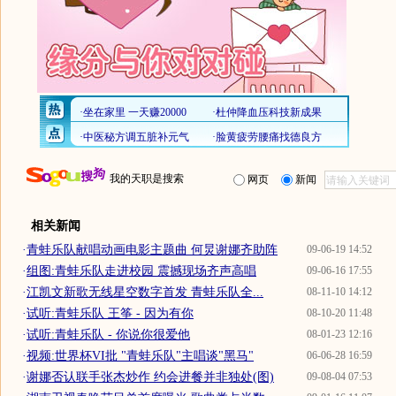
我的天职是搜索
网页
新闻
相关新闻
·
青蛙乐队献唱动画电影主题曲 何炅谢娜齐助阵
09-06-19 14:52
·
组图:青蛙乐队走进校园 震撼现场齐声高唱
09-06-16 17:55
·
江凯文新歌无线星空数字首发 青蛙乐队全...
08-11-10 14:12
·
试听:青蛙乐队 王筝 - 因为有你
08-10-20 11:48
·
试听:青蛙乐队 - 你说你很爱他
08-01-23 12:16
·
视频:世界杯VI批 "青蛙乐队"主唱谈"黑马"
06-06-28 16:59
·
谢娜否认联手张杰炒作 约会进餐并非独处(图)
09-08-04 07:53