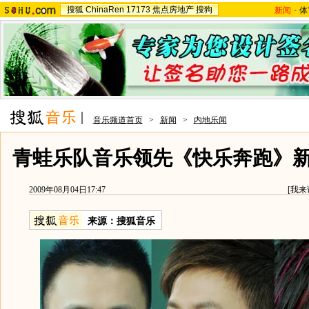
搜狐
ChinaRen
17173
焦点房地产
搜狗
新闻
-
体
音乐频道首页
>
新闻
>
内地乐闻
青蛙乐队音乐领先《快乐奔跑》
2009年08月04日17:47
[
我来
来源：
搜狐音乐