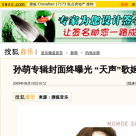
搜狐
ChinaRen
17173
焦点房地产
搜狗
新闻
-
体
音乐频道首页
>
新闻
>
内地乐闻
孙萌专辑封面终曝光 “天声”歌
2009年08月19日10:52
[
我来
来源：
搜狐音乐