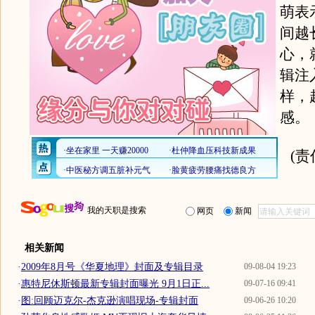
萌表
间越
心，
辑注
样，
感。
(
我的天职是搜索
网页
新闻
相关新闻
·
2009年8月号《华夏地理》封面及专辑目录
09-08-04 19:23
·
惠特尼休斯顿最新专辑封面曝光 9月1日正...
09-07-16 09:41
·
图:回顾迈克尔-杰克逊演唱现场-专辑封面
09-06-26 10:20