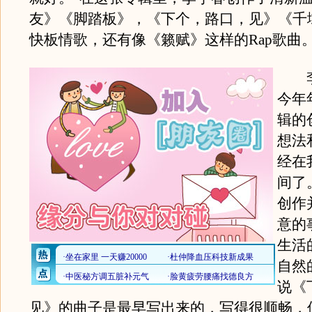
友》《脚踏板》，《下个，路口，见》《千
快板情歌，还有像《籁赋》这样的Rap歌曲
李
今年
辑的
想法
经在
间了
创作
意的
生活
自然
说《
见》的曲子是最早写出来的，写得很顺畅，