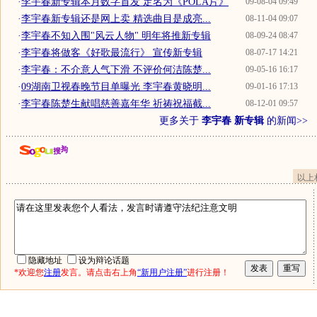
·
李宇春新专辑本月数字首发 定名为《POLA片》
09-08-04 09:49
·
李宇春新专辑还是网上卖 精选曲目是成亮...
08-11-04 09:07
·
李宇春不知入围"风云人物" 明年将推新专辑
08-09-24 08:47
·
李宇春将做客《好歌最流行》 宣传新专辑
08-07-17 14:21
·
李宇春：不介意人气下滑 不评价何洁陈楚...
09-05-16 16:17
·
09湖南卫视春晚节目单曝光 李宇春黄晓明...
09-01-16 17:13
·
李宇春陈楚生献唱慈善嘉年华 祈祷祝福截...
08-12-01 09:57
更多关于
李宇春 新专辑
的新闻>>
以上
隐藏地址
设为辩论话题
*欢迎您
注册
发言。请点击右上角
“新用户注册”
进行注册！