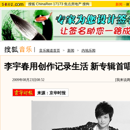
搜狐
ChinaRen
17173
焦点房地产
搜狗
新闻
-
体
音乐频道首页
>
新闻
>
内地乐闻
李宇春用创作记录生活 新专辑首
2009年08月23日08:52
[
我来说
来源：
京华时报