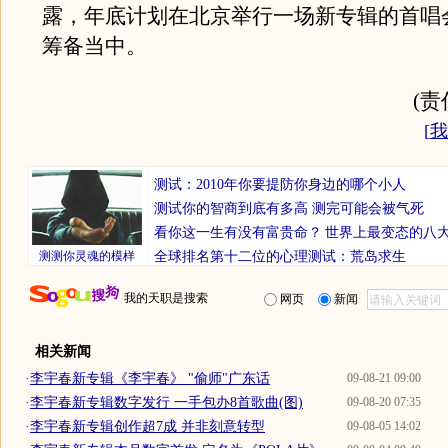
露，年底计划在北京举行一场新专辑的首唱
筹备当中。
(
[
我
测试：2010年你要提防你身边的哪个小人
测试你的智商到底有多高 测完可能会被气死
看你这一生有没有富贵命？
世界上最变态的八
测测你灵魂的模样
全球排名第十二位的心理测试：荒岛求生
我的天职是搜索
网页
新闻
相关新闻
·
李宇春新专辑《李宇春》 "偷师"广东话
09-08-21 09:00
·
李宇春新专辑数字发行 一手包办8首歌曲(图)
09-08-20 07:35
·
李宇春新专辑创作超7成 并非刻意转型
09-08-05 14:02