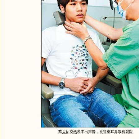
蔡旻佑突然发不出声音，被送至耳鼻喉科就医