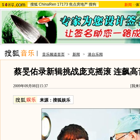
搜狐
ChinaRen
17173
焦点房地产
搜狗
新闻
-
体
音乐频道首页
>
新闻
>
港台乐闻
蔡旻佑录新辑挑战庞克摇滚 连飙高
2009年09月08日15:37
[
我来
来源：
搜狐娱乐