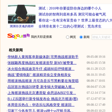
测试：2010年你要提防你身边的哪个小人
测试你的智商到底有多高 测完可能会被气死
看你这一生有没有富贵命？
世界上最变态的八
测测你灵魂的模样
全球排名第十二位的心理测试：荒岛求生
我的天职是搜索
网页
新闻
相关新闻
·
华纳新人黄阅客串新媒体剧 宅男挑战摇滚歌手
09-05-08 19:16
·
张靓颖再度挑战红发摇滚造型 新MV被赞复...
09-02-05 15:58
·
冰火组合挑战迪克牛仔 成就80后抒情摇滚...
08-11-28 13:25
·
挑战"爱猜电影" 摇滚精灵徐立变身相亲女
08-10-31 19:45
·
用摇滚挑战摇滚 月坨岛音乐节黑豹要在海里唱
08-09-17 10:01
·
品冠首次挑战DJ评委 新专辑大突破融入摇...
08-04-07 15:26
·
上海摇滚挑战北京遭质疑 俞思远&BIZ引发...
07-12-14 17:54
·
B.i.Z乐团举行新专辑发布会 挑战北方摇滚(图)
07-12-07 07:34
·
本周音乐热点：华语乐坛风格突变 摇滚回...
09-08-12 17:49
·
贝家三少各有范儿 摇滚vs绅士vs宇航员风...
09-09-03 10:23