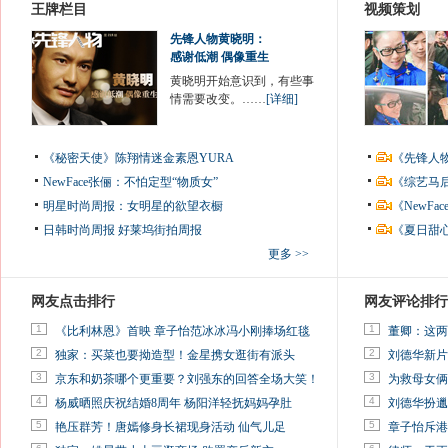
王牌栏目
视频策划
先锋人物黄晓明：
感谢低潮 偶像重生
黄晓明开始意识到，有些事
情需要改变。……
[详细]
《秘密天使》陈翔情迷金素恩YURA
《先锋人
NewFace张俪：不怕定型“物质女”
《综艺马
明星时尚周报：女明星的欲望衣橱
《NewF
日韩时尚周报
好莱坞街拍周报
《夏日甜
更多 >>
网友点击排行
网友评论排行
1
1
《比利林恩》首映 章子怡范冰冰冯小刚捧场红毯
董卿：这两
2
2
独家：买菜也要拗造型！金星携女逛街有派头
刘德华新片
3
3
京东和奶茶哪个更重要？刘强东的回答全场大笑！
为救母女俩
4
4
杨威晒照庆祝结婚8周年 杨阳洋轻抚妈妈孕肚
刘德华扮邋
5
5
艳压群芳！唐嫣修身长裙现身活动 仙气儿足
章子怡斥港