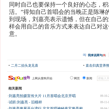
同时自己也要保持一个良好的心态，积
活。”得知自己首唱会的当晚正是陈琳
到现场，刘嘉亮表示遗憾，但在自己的
样会用自己的音乐方式来表达自己对这
意。
我来说两句
(
0
)
二月二抬头龙见喜
直击归真堂养
上网从搜狗开始
网页
新闻
相关新闻
·
刘嘉亮拍摄宣传大片 11月首唱会北京开唱
09-10-
·
试听:刘嘉亮 - 旧模样
09-11-
·
刘嘉亮将展开台湾行 北京首唱神秘嘉宾将亮相
08-04-