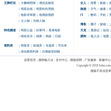
王牌栏目
|
大鹏嘚吧嘚
|
潮流实验室
女人
|
母婴
|
新娘
|
|
明星在线
|
明星时尚周报
旅游
|
天气
|
健康
|
|
电影评审团
|
电视收视榜
IT
|
数码
|
手机
|
|
大人物
|
先锋人物
博客
|
圈子
|
邮箱
|
特色频道
|
明星公益
|
好莱坞
|
香港电影
天龙
|
鹿鼎记
|
短信
|
|
嘻哈音乐
|
独家
|
韩娱
|
日娱
搜狗
|
输入法
|
地图
|
资料库
|
明星库
|
影视库
|
专题库
|
节目单
|
滚动新闻列表
|
往期娱首回顾
设置首页
-
搜狗输入法
-
支付中心
-
搜狐招聘
-
广告服务
-
客服中心
Copyright
©
2018 Sohu.com
搜狐不良信息