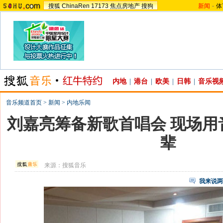
搜狐
ChinaRen
17173
焦点房地产
搜狗
新闻
-
体
内地
|
港台
|
欧美
|
日韩
|
音乐视
音乐频道首页
>
新闻
>
内地乐闻
刘嘉亮筹备新歌首唱会 现场用
辈
来源：
搜狐音乐
我来说两