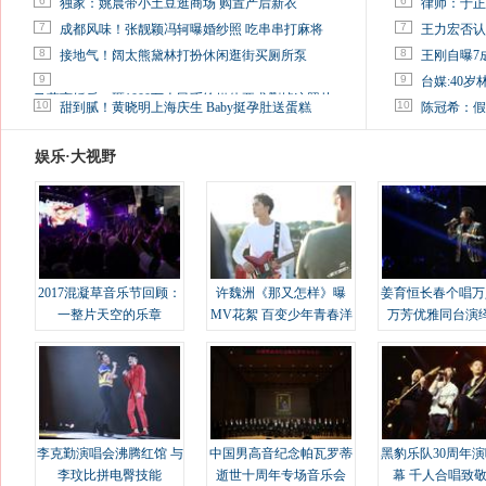
6
6
独家：姚晨带小土豆逛商场 购置产后新衣
律师：于正
7
7
成都风味！张靓颖冯轲曝婚纱照 吃串串打麻将
王力宏否认
8
8
接地气！阔太熊黛林打扮休闲逛街买厕所泵
王刚自曝7
9
9
台媒:40
马蓉离婚后，砸1000万人民币给媒体要求删掉这照片
10
10
甜到腻！黄晓明上海庆生 Baby挺孕肚送蛋糕
陈冠希：假
娱乐·大视野
2017混凝草音乐节回顾：
许魏洲《那又怎样》曝
姜育恒长春个唱万
一整片天空的乐章
MV花絮 百变少年青春洋
万芳优雅同台演
溢
李克勤演唱会沸腾红馆 与
中国男高音纪念帕瓦罗蒂
黑豹乐队30周年
李玟比拼电臀技能
逝世十周年专场音乐会
幕 千人合唱致