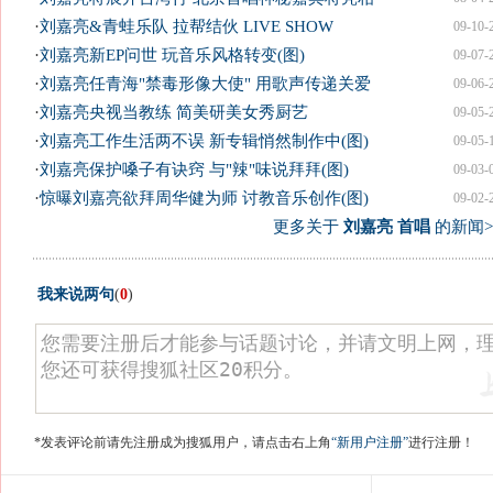
·
刘嘉亮&青蛙乐队 拉帮结伙 LIVE SHOW
09-10-
·
刘嘉亮新EP问世 玩音乐风格转变(图)
09-07-
·
刘嘉亮任青海"禁毒形像大使" 用歌声传递关爱
09-06-
·
刘嘉亮央视当教练 简美研美女秀厨艺
09-05-
·
刘嘉亮工作生活两不误 新专辑悄然制作中(图)
09-05-
·
刘嘉亮保护嗓子有诀窍 与"辣"味说拜拜(图)
09-03-
·
惊曝刘嘉亮欲拜周华健为师 讨教音乐创作(图)
09-02-
更多关于
刘嘉亮 首唱
的新闻>
我来说两句
(
0
)
*发表评论前请先注册成为搜狐用户，请点击右上角
“新用户注册”
进行注册！