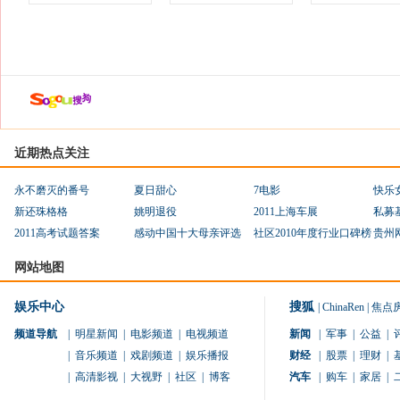
近期热点关注
永不磨灭的番号
夏日甜心
7电影
快乐
新还珠格格
姚明退役
2011上海车展
私募
2011高考试题答案
感动中国十大母亲评选
社区2010年度行业口碑榜
贵州
网站地图
娱乐中心
搜狐
|
ChinaRen
|
焦点
频道导航
|
明星新闻
|
电影频道
|
电视频道
新闻
|
军事
|
公益
|
|
音乐频道
|
戏剧频道
|
娱乐播报
财经
|
股票
|
理财
|
|
高清影视
|
大视野
|
社区
|
博客
汽车
|
购车
|
家居
|