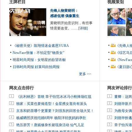
王牌栏目
视频策划
先锋人物黄晓明：
感谢低潮 偶像重生
黄晓明开始意识到，有些事
情需要改变。……
[详细]
《秘密天使》陈翔情迷金素恩YURA
《先锋人
NewFace张俪：不怕定型“物质女”
《综艺马
明星时尚周报：女明星的欲望衣橱
《NewF
日韩时尚周报
好莱坞街拍周报
《夏日甜
更多 >>
网友点击排行
网友评论排行
1
1
《比利林恩》首映 章子怡范冰冰冯小刚捧场红毯
董卿：这两
2
2
独家：买菜也要拗造型！金星携女逛街有派头
刘德华新片
3
3
京东和奶茶哪个更重要？刘强东的回答全场大笑！
为救母女俩
4
4
杨威晒照庆祝结婚8周年 杨阳洋轻抚妈妈孕肚
刘德华扮邋
5
5
艳压群芳！唐嫣修身长裙现身活动 仙气儿足
章子怡斥港
6
6