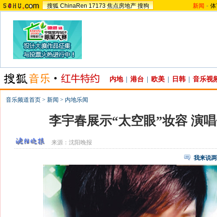
搜狐
ChinaRen
17173
焦点房地产
搜狗
新闻
-
体
内地
|
港台
|
欧美
|
日韩
|
音乐视
音乐频道首页
>
新闻
>
内地乐闻
李宇春展示“太空眼”妆容 演
来源：
沈阳晚报
我来说两