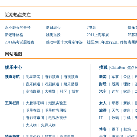
近期热点关注
永不磨灭的番号
夏日甜心
7电影
快乐
新还珠格格
姚明退役
2011上海车展
私募
2011高考试题答案
感动中国十大母亲评选
社区2010年度行业口碑榜
贵州
网站地图
娱乐中心
搜狐
|
ChinaRen
|
焦点
频道导航
|
明星新闻
|
电影频道
|
电视频道
新闻
|
军事
|
公益
|
|
音乐频道
|
戏剧频道
|
娱乐播报
财经
|
股票
|
理财
|
|
高清影视
|
大视野
|
社区
|
博客
汽车
|
购车
|
家居
|
王牌栏目
|
大鹏嘚吧嘚
|
潮流实验室
女人
|
母婴
|
新娘
|
|
明星在线
|
明星时尚周报
旅游
|
天气
|
健康
|
|
电影评审团
|
电视收视榜
IT
|
数码
|
手机
|
|
大人物
|
先锋人物
博客
|
圈子
|
邮箱
|
特色频道
|
明星公益
|
好莱坞
|
香港电影
天龙
|
鹿鼎记
|
短信
|