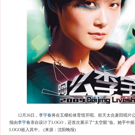
12月26日，
李宇春
将在五棵松体育馆开唱。前天太合麦田唱片
报由
李宇春
亲自设计了LOGO，还首次展示了“太空眼”妆。她手中握
LOGO嵌入其中。 (来源：沈阳晚报)