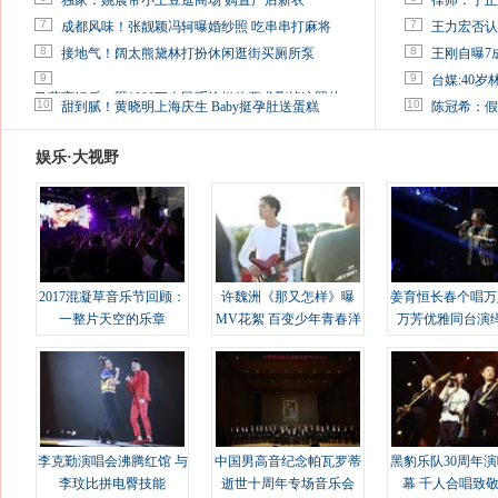
独家：姚晨带小土豆逛商场 购置产后新衣
律师：于正
7
7
成都风味！张靓颖冯轲曝婚纱照 吃串串打麻将
王力宏否认
8
8
接地气！阔太熊黛林打扮休闲逛街买厕所泵
王刚自曝7
9
9
台媒:40
马蓉离婚后，砸1000万人民币给媒体要求删掉这照片
10
10
甜到腻！黄晓明上海庆生 Baby挺孕肚送蛋糕
陈冠希：假
娱乐·大视野
2017混凝草音乐节回顾：
许魏洲《那又怎样》曝
姜育恒长春个唱万
一整片天空的乐章
MV花絮 百变少年青春洋
万芳优雅同台演
溢
李克勤演唱会沸腾红馆 与
中国男高音纪念帕瓦罗蒂
黑豹乐队30周年
李玟比拼电臀技能
逝世十周年专场音乐会
幕 千人合唱致