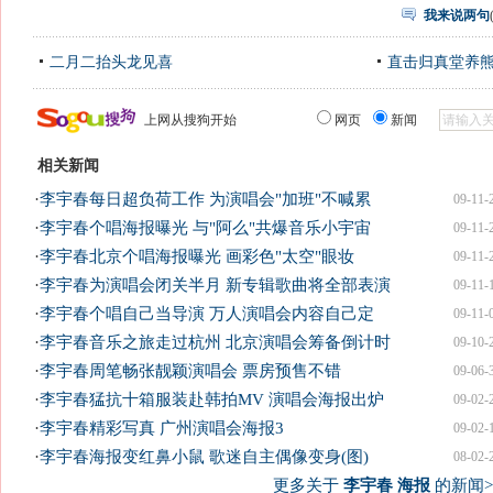
我来说两句
二月二抬头龙见喜
直击归真堂养
上网从搜狗开始
网页
新闻
相关新闻
·
李宇春每日超负荷工作 为演唱会"加班"不喊累
09-11-
·
李宇春个唱海报曝光 与"阿么"共爆音乐小宇宙
09-11-
·
李宇春北京个唱海报曝光 画彩色"太空"眼妆
09-11-
·
李宇春为演唱会闭关半月 新专辑歌曲将全部表演
09-11-
·
李宇春个唱自己当导演 万人演唱会内容自己定
09-11-
·
李宇春音乐之旅走过杭州 北京演唱会筹备倒计时
09-10-
·
李宇春周笔畅张靓颖演唱会 票房预售不错
09-06-
·
李宇春猛抗十箱服装赴韩拍MV 演唱会海报出炉
09-02-
·
李宇春精彩写真 广州演唱会海报3
09-02-
·
李宇春海报变红鼻小鼠 歌迷自主偶像变身(图)
08-02-
更多关于
李宇春 海报
的新闻>