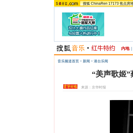
搜狐
ChinaRen
17173
焦点房
内地
|
音乐频道首页
>
新闻
>
港台乐闻
“美声歌姬
来源：
京华时报