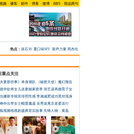
视频
-
播客
-
邮件
-
博客
-
微博
-
BBS
-
我说两句
热点：
滚石30
重口味MV
新声力量
周杰伦
日重点关注
夫妻那些事》单身潮趴
《秘密天使》魔幻预告
德华欲将女儿送妻娘家密养
张艺谋再婚育子女
当娜新专辑宣传照性感
李湘减肥成功黑丝现身
峥外出带女士帽显邋遢
吴秀波离京老婆送行
狐视频电视剧盛典背后故事
先锋人物：黄磊