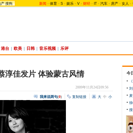
地产
搜狗
新闻
-
体育
-
S
-
娱乐
-
V
-
财经
-
IT
-
汽车
-
房产
-
女人
-
港台
|
欧美
|
日韩
|
音乐视频
|
乐评
”蔡淳佳发片 体验蒙古风情
今
《
2009年11月24日09:56
刘
麦
我来说两句
(
0
)
复制链接
大
中
小
徐
搜