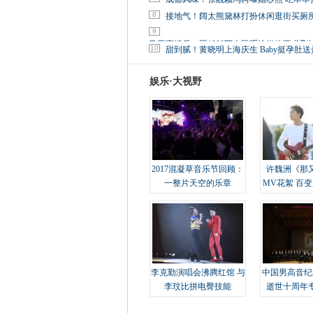
8
接地气！阔太熊黛林打扮休闲逛街买厕
9
马蓉离婚后，砸1000万人民币给媒体要求删
10
甜到腻！黄晓明上海庆生 Baby挺孕肚送
娱乐·大视野
2017混凝草音乐节回顾：
许魏洲《那
一整片天空的乐章
MV花絮 百
溢
李克勤演唱会沸腾红馆 与
中国男高音纪
李玟比拼电臀技能
逝世十周年