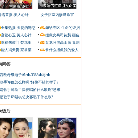
网络首播-美人心计
女子浴室内惨遭杀害
全集热播-天使的诱惑
华纳专区-生命的证据
宫锁心玉
美人心计
拯救女兵司徒慧
画皮
幸福来敲门
梨花泪
盘龙卧虎高山顶
毒刺
能人冯天贵
家常菜
拿什么拯救我的爱人
狗问答
西欧考级电子琴ctk-3388sk与ctk
歌手评价怎么样啊?好像不错的样子?
是歌手韩磊半决赛唱的什么歌啊?急求!
是歌手邓紫棋总决赛唱了什么歌?
余饭后