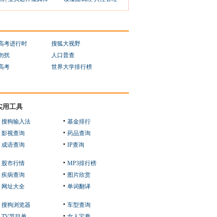
1高考进行时
搜狐大视野
勿扰
人口普查
1高考
世界大学排行榜
实用工具
搜狗输入法
基金排行
影视查询
药品查询
成语查询
IP查询
股市行情
MP3排行榜
疾病查询
图片欣赏
网址大全
单词翻译
搜狗浏览器
车型查询
TV节目单
女人宝典