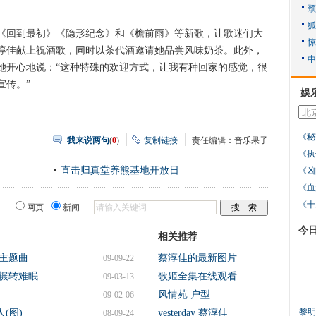
回到最初》《隐形纪念》和《檐前雨》等新歌，让歌迷们大
淳佳献上祝酒歌，同时以茶代酒邀请她品尝风味奶茶。此外，
她开心地说：“这种特殊的欢迎方式，让我有种回家的感觉，很
宣传。”
娱
《秘
我来说两句
(
0
)
复制链接
责任编辑：音乐果子
《执
直击归真堂养熊基地开放日
《凶
《血
《十
网页
新闻
今
相关推荐
主题曲
蔡淳佳的最新图片
09-09-22
辗转难眠
歌姬全集在线观看
09-03-13
风情苑 户型
09-02-06
黎明
(图)
yesterday 蔡淳佳
08-09-24