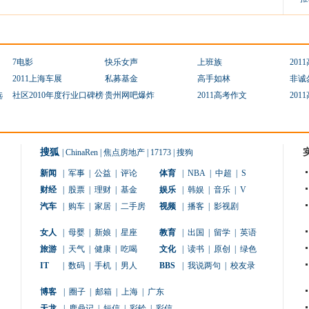
7电影
快乐女声
上班族
201
2011上海车展
私募基金
高手如林
非诚
选
社区2010年度行业口碑榜
贵州网吧爆炸
2011高考作文
201
搜狐
|
ChinaRen
|
焦点房地产
|
17173
|
搜狗
新闻
|
军事
|
公益
|
评论
体育
|
NBA
|
中超
|
S
财经
|
股票
|
理财
|
基金
娱乐
|
韩娱
|
音乐
|
V
汽车
|
购车
|
家居
|
二手房
视频
|
播客
|
影视剧
女人
|
母婴
|
新娘
|
星座
教育
|
出国
|
留学
|
英语
旅游
|
天气
|
健康
|
吃喝
文化
|
读书
|
原创
|
绿色
IT
|
数码
|
手机
|
男人
BBS
|
我说两句
|
校友录
博客
|
圈子
|
邮箱
|
上海
|
广东
天龙
|
鹿鼎记
|
短信
|
彩铃
|
彩信