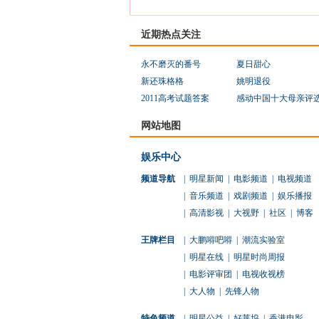
近期热点关注
永不磨灭的番号
夏日甜心
新还珠格格
姚明退役
2011高考试题答案
感动中国十大母亲评
网站地图
娱乐中心
频道导航
|
明星新闻
|
电影频道
|
电视频道
|
音乐频道
|
戏剧频道
|
娱乐播报
|
高清影视
|
大视野
|
社区
|
博客
王牌栏目
|
大鹏嘚吧嘚
|
潮流实验室
|
明星在线
|
明星时尚周报
|
电影评审团
|
电视收视榜
|
大人物
|
先锋人物
特色频道
|
明星公益
|
好莱坞
|
香港电影