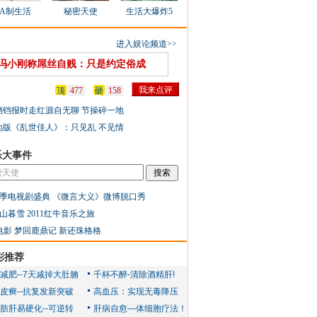
AA制生活
秘密天使
生活大爆炸5
进入娱论频道>>
冯小刚称屌丝自贱：只是约定俗成
顶
477
砸
158
铛铛报时走红源自无聊 节操碎一地
地版《乱世佳人》：只见乱 不见情
乐大事件
季电视剧盛典
《微言大义》微博脱口秀
山暮雪
2011红牛音乐之旅
电影
梦回鹿鼎记
新还珠格格
彩推荐