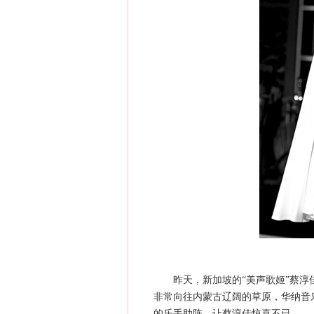
昨天，新加坡的“美声歌姬”蔡淳佳
非常向往内蒙古辽阔的草原，华纳音
的乐手助阵，让蔡淳佳惊喜不已。