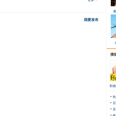
更多>>
我要发布
搜
郭德
热
言
灵
推