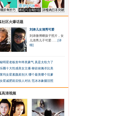
狐社区火爆话题
刘涛儿女清秀可爱
刘涛微博晒孩子照片，女
儿清秀儿子可爱……
[详
细]
秘明星老板发年终奖豪气 真是太给力了
乐圈十大性感美女主播 柳岩侯佩岑比美
莱坞女星素颜差别大 哪个最美哪个坑爹
女星减肥前后惊人对比 范冰冰象腿旧照
狐高清视频