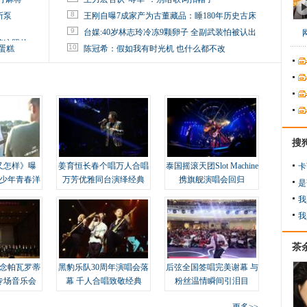
8
所泵
王刚自曝7成家产为古董藏品：睡180年历史古床
9
台媒:40岁林志玲冷冻9颗卵子 全副武装怕被认出
掉这照片
10
蛋糕
陈冠希：假如我有时光机 也什么都不改
搜
又怎样》曝
姜育恒长春个唱万人合唱
泰国摇滚天团Slot Machine
卡
变少年青春洋
万芳优雅同台演绎经典
携旗舰演唱会回归
是
我
我
茶
念帕瓦罗蒂
黑豹乐队30周年演唱会落
后弦全国签唱完美谢幕 与
专场音乐会
幕 千人合唱致敬经典
粉丝温情瞬间引泪目