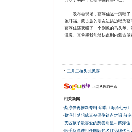
发布会现场，蔡淳佳逐一演唱了《
饱耳福。蒙古族的朋友边跳边唱为蔡
蔡淳佳还获赠了一个别致的马头琴。
温暖。真希望我能够快点到内蒙古做
二月二抬头龙见喜
上网从搜狗开始
相关新闻
·
蔡淳佳再推新专辑 翻唱《海角七号》
·
蔡淳佳梦想成真被偶像钦点对唱 前夕
·
灾区孩子最喜爱的慈善明星-- 蔡淳佳
·
歌手蔡淳佳担任国际知名IT品牌代言人