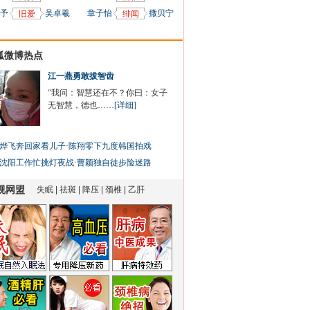
予
吴卓羲
章子怡
撒贝宁
旧爱
绯闻
狐微博热点
江一燕勇敢拔智齿
“我问：智慧还在不？你曰：女子
无智慧，德也……
[详细]
烨飞奔回家看儿子
·
陈翔零下九度韩国拍戏
沈阳工作忙挑灯夜战
·
曹颖独自徒步险迷路