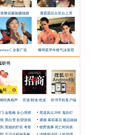
看谁整容砸脸砸钱狠
潘霜霜后台笑台上哭
Jessica C.全新广告
曝明星早年稚气泳装照
狐听书
纲经典相声
官迷/财迷/色迷
听书手机客户端
门
|
金瓶梅
女心理师
黑道风云20年
鬼吹灯
情
|
黑白雪
欲望游戏
裸婚
幕前幕后
极品姐妹
异
|
黑猫的狞笑
考骨
牧野诡事
死亡时间表
荐
|
宝贝这样做真棒
读懂面试经
人性管理