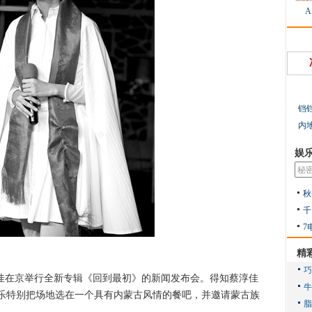
铛
内
娱
秋
千
7
精
在京举行全新专辑《回到最初》的新闻发布会。得知蔡淳佳
乐特别把场地选在一个具有内蒙古风情的餐吧，并邀请蒙古族