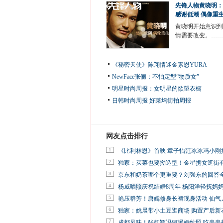
先锋人物黄晓明：
感谢低潮 偶像重
黄晓明开始意识到
情需要改变。……
《秘密天使》陈翔情迷金素恩YURA
NewFace张俪：不怕定型“物质女”
明星时尚周报：女明星的欲望衣橱
日韩时尚周报
好莱坞街拍周报
网友点击排行
1
《比利林恩》首映 章子怡范冰冰冯小刚
2
独家：买菜也要拗造型！金星携女逛街
3
京东和奶茶哪个更重要？刘强东的回答
4
杨威晒照庆祝结婚8周年 杨阳洋轻抚妈
5
艳压群芳！唐嫣修身长裙现身活动 仙气
6
独家：姚晨带小土豆逛商场 购置产后新
7
成都风味！张靓颖冯轲曝婚纱照 吃串串