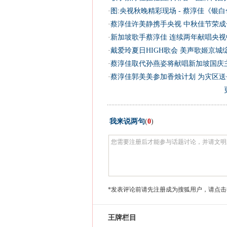
·
图:央视秋晚精彩现场 - 蔡淳佳《银
·
蔡淳佳许美静携手央视 中秋佳节荣成
·
新加坡歌手蔡淳佳 连续两年献唱央视
·
戴爱玲夏日HIGH歌会 美声歌姬京城
·
蔡淳佳取代孙燕姿将献唱新加坡国庆主
·
蔡淳佳郭美美参加香烛计划 为灾区送去
我来说两句
(
0
)
*发表评论前请先注册成为搜狐用户，请点击
王牌栏目