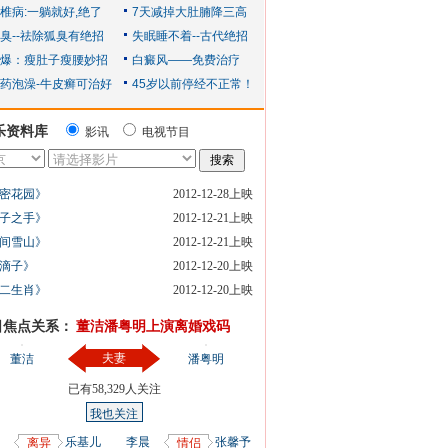
乐资料库
影讯
电视节目
密花园》
2012-12-28上映
子之手》
2012-12-21上映
间雪山》
2012-12-21上映
滴子》
2012-12-20上映
二生肖》
2012-12-20上映
日焦点关系：
董洁潘粤明上演离婚戏码
夫妻
董洁
潘粤明
已有
58,329
人关注
我也关注
乐基儿
李晨
张馨予
离异
情侣