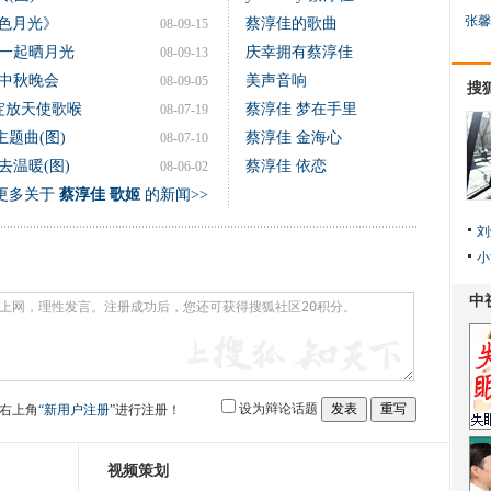
张馨
白色月光》
蔡淳佳的歌曲
08-09-15
一起晒月光
庆幸拥有蔡淳佳
08-09-13
中秋晚会
美声音响
08-09-05
搜
绽放天使歌喉
蔡淳佳 梦在手里
08-07-19
题曲(图)
蔡淳佳 金海心
08-07-10
温暖(图)
蔡淳佳 依恋
08-06-02
更多关于
蔡淳佳 歌姬
的新闻>>
刘
小
设为辩论话题
右上角
“新用户注册”
进行注册！
视频策划