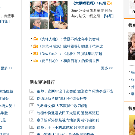
《大鹏嘚吧嘚》416期
生
杨丽萍提菜篮逛车展 时尚
，有些事
与村姑仅一线之隔…
[详细]
[详细]
搜
《先锋人物》：黄磊不惑之年中的智慧
《综艺马后炮》陈柏霖曝初吻属于范冰冰
《NewFace》：《北爱》导演续集玩穿越
《夏日甜心》：和夏日有关的爱情世界
更多 >>
更多 >>
揭
娱
网友评论排行
好
1
捧场红毯
董卿：这两年没什么突破 激烈竞争环境令我不安
曝
2
有派头
刘德华新片扮“犀利哥”街头狂奔
3
全场大笑！
为救母女俩 人艺演员中数刀(图)
搜
4
妈孕肚
刘德华扮邋遢农民工太逼真 遭警察驱赶
5
儿足
章子怡斥港媒歧视内地演员 称刁钻势利
6
衣
律师：于正不构成侵权 只能道德谴责
7
打麻将
王力宏否认“辱华”：别给歌词扣帽子