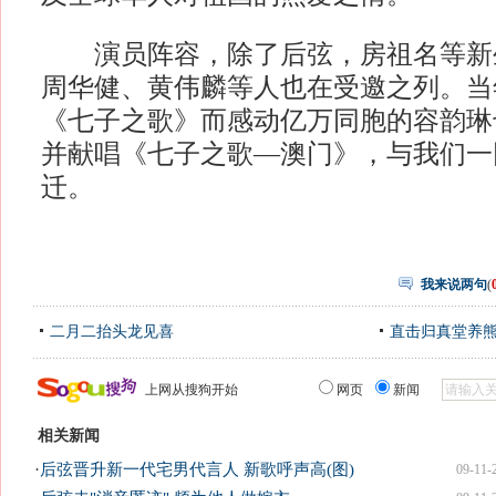
演员阵容，除了后弦，房祖名等新
周华健、黄伟麟等人也在受邀之列。当
《七子之歌》而感动亿万同胞的容韵琳
并献唱《七子之歌—澳门》，与我们一
迁。
我来说两句
(
二月二抬头龙见喜
直击归真堂养
上网从搜狗开始
网页
新闻
相关新闻
·
后弦晋升新一代宅男代言人 新歌呼声高(图)
09-11-