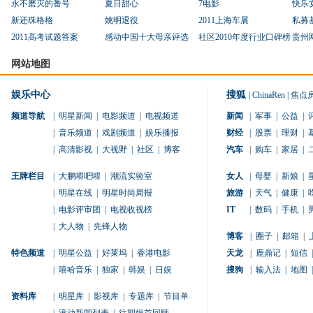
永不磨灭的番号
夏日甜心
7电影
快乐
新还珠格格
姚明退役
2011上海车展
私募
2011高考试题答案
感动中国十大母亲评选
社区2010年度行业口碑榜
贵州
网站地图
娱乐中心
搜狐
|
ChinaRen
|
焦点
频道导航
|
明星新闻
|
电影频道
|
电视频道
新闻
|
军事
|
公益
|
|
音乐频道
|
戏剧频道
|
娱乐播报
财经
|
股票
|
理财
|
|
高清影视
|
大视野
|
社区
|
博客
汽车
|
购车
|
家居
|
王牌栏目
|
大鹏嘚吧嘚
|
潮流实验室
女人
|
母婴
|
新娘
|
|
明星在线
|
明星时尚周报
旅游
|
天气
|
健康
|
|
电影评审团
|
电视收视榜
IT
|
数码
|
手机
|
|
大人物
|
先锋人物
博客
|
圈子
|
邮箱
|
特色频道
|
明星公益
|
好莱坞
|
香港电影
天龙
|
鹿鼎记
|
短信
|
|
嘻哈音乐
|
独家
|
韩娱
|
日娱
搜狗
|
输入法
|
地图
|
资料库
|
明星库
|
影视库
|
专题库
|
节目单