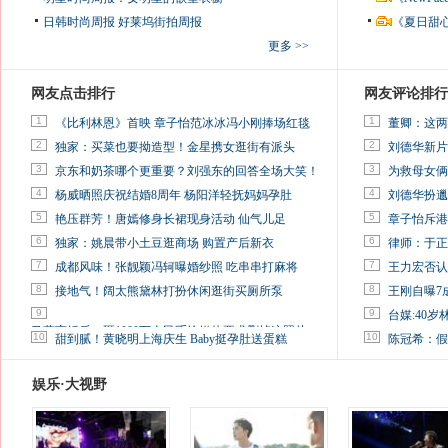
日韩时尚周报
好莱坞街拍周报
《夏日甜
更多 >>
网友点击排行
网友评论排行
1
1
《比利林恩》首映 章子怡范冰冰冯小刚捧场红毯
董卿：这两
2
2
独家：买菜也要拗造型！金星携女逛街有派头
刘德华新片
3
3
京东和奶茶哪个更重要？刘强东的回答全场大笑！
为救母女俩
4
4
杨威晒照庆祝结婚8周年 杨阳洋轻抚妈妈孕肚
刘德华扮邋
5
5
艳压群芳！唐嫣修身长裙现身活动 仙气儿足
章子怡斥港
6
6
独家：姚晨带小土豆逛商场 购置产后新衣
律师：于正
7
7
成都风味！张靓颖冯轲曝婚纱照 吃串串打麻将
王力宏否认
8
8
接地气！阔太熊黛林打扮休闲逛街买厕所泵
王刚自曝7
9
9
台媒:40
马蓉离婚后，砸1000万人民币给媒体要求删掉这照片
10
10
甜到腻！黄晓明上海庆生 Baby挺孕肚送蛋糕
陈冠希：假
娱乐·大视野