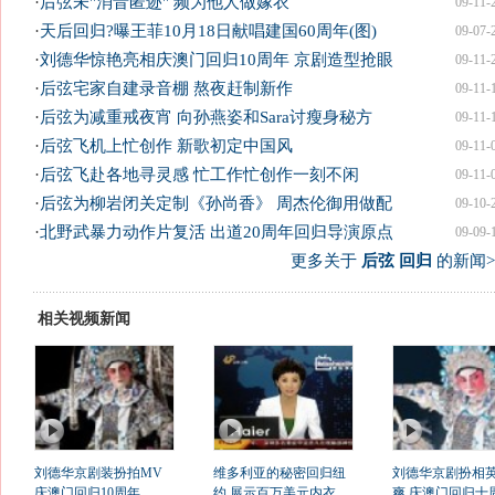
·
后弦未"消音匿迹" 频为他人做嫁衣
09-11-
·
天后回归?曝王菲10月18日献唱建国60周年(图)
09-07-
·
刘德华惊艳亮相庆澳门回归10周年 京剧造型抢眼
09-11-
·
后弦宅家自建录音棚 熬夜赶制新作
09-11-
·
后弦为减重戒夜宵 向孙燕姿和Sara讨瘦身秘方
09-11-
·
后弦飞机上忙创作 新歌初定中国风
09-11-
·
后弦飞赴各地寻灵感 忙工作忙创作一刻不闲
09-11-
·
后弦为柳岩闭关定制《孙尚香》 周杰伦御用做配
09-10-
·
北野武暴力动作片复活 出道20周年回归导演原点
09-09-
更多关于
后弦 回归
的新闻>
相关视频新闻
刘德华京剧装扮拍MV
维多利亚的秘密回归纽
刘德华京剧扮相
庆澳门回归10周年
约 展示百万美元内衣
爽 庆澳门回归十