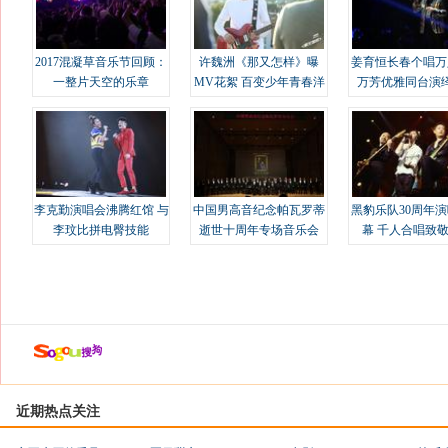
2017混凝草音乐节回顾：
许魏洲《那又怎样》曝
姜育恒长春个唱万
一整片天空的乐章
MV花絮 百变少年青春洋
万芳优雅同台演
溢
李克勤演唱会沸腾红馆 与
中国男高音纪念帕瓦罗蒂
黑豹乐队30周年
李玟比拼电臀技能
逝世十周年专场音乐会
幕 千人合唱致
近期热点关注