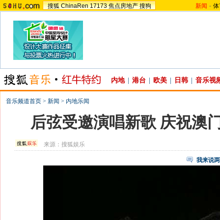
搜狐
ChinaRen
17173
焦点房地产
搜狗
新闻
-
体
内地
|
港台
|
欧美
|
日韩
|
音乐视
音乐频道首页
>
新闻
>
内地乐闻
后弦受邀演唱新歌 庆祝澳
来源：
搜狐娱乐
我来说两