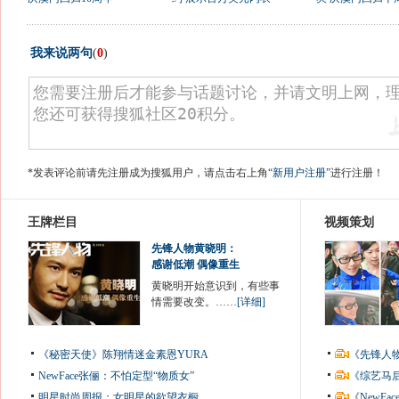
我来说两句
(
0
)
*发表评论前请先注册成为搜狐用户，请点击右上角
“新用户注册”
进行注册！
王牌栏目
视频策划
先锋人物黄晓明：
感谢低潮 偶像重生
黄晓明开始意识到，有些事
情需要改变。……
[详细]
《秘密天使》陈翔情迷金素恩YURA
《先锋人
NewFace张俪：不怕定型“物质女”
《综艺马
明星时尚周报：女明星的欲望衣橱
《NewF