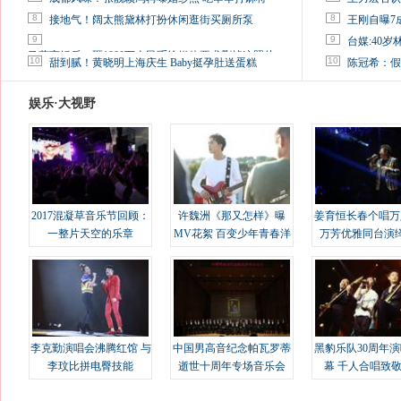
8
8
接地气！阔太熊黛林打扮休闲逛街买厕所泵
王刚自曝7
9
9
台媒:40
马蓉离婚后，砸1000万人民币给媒体要求删掉这照片
10
10
甜到腻！黄晓明上海庆生 Baby挺孕肚送蛋糕
陈冠希：假
娱乐·大视野
2017混凝草音乐节回顾：
许魏洲《那又怎样》曝
姜育恒长春个唱万
一整片天空的乐章
MV花絮 百变少年青春洋
万芳优雅同台演
溢
李克勤演唱会沸腾红馆 与
中国男高音纪念帕瓦罗蒂
黑豹乐队30周年
李玟比拼电臀技能
逝世十周年专场音乐会
幕 千人合唱致