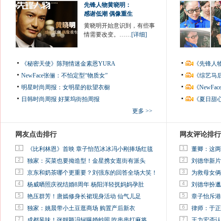
先锋人物黄晓明：
感谢低潮 偶像重生
黄晓明开始意识到，有些事
情需要改变。……
[详细]
《秘密天使》陈翔情迷金素恩YURA
《先锋人
NewFace张俪：不怕定型“物质女”
《综艺马
明星时尚周报：女明星的欲望衣橱
《NewF
日韩时尚周报
好莱坞街拍周报
《夏日甜
更多 >>
网友点击排行
网友评论排行
1
1
《比利林恩》首映 章子怡范冰冰冯小刚捧场红毯
董卿：这两
2
2
独家：买菜也要拗造型！金星携女逛街有派头
刘德华新片
3
3
京东和奶茶哪个更重要？刘强东的回答全场大笑！
为救母女俩
4
4
杨威晒照庆祝结婚8周年 杨阳洋轻抚妈妈孕肚
刘德华扮邋
5
5
艳压群芳！唐嫣修身长裙现身活动 仙气儿足
章子怡斥港
6
6
独家：姚晨带小土豆逛商场 购置产后新衣
律师：于正
7
7
成都风味！张靓颖冯轲曝婚纱照 吃串串打麻将
王力宏否认