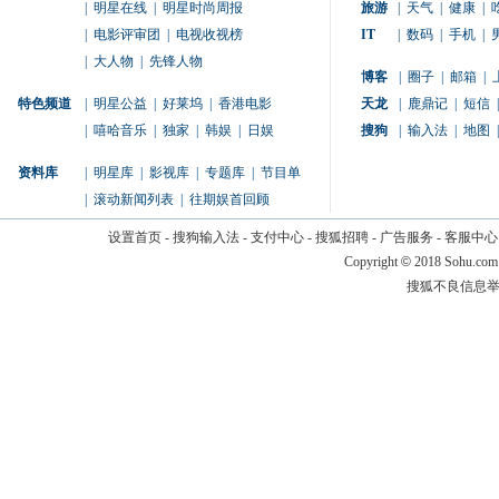
|
明星在线
|
明星时尚周报
旅游
|
天气
|
健康
|
|
电影评审团
|
电视收视榜
IT
|
数码
|
手机
|
|
大人物
|
先锋人物
博客
|
圈子
|
邮箱
|
特色频道
|
明星公益
|
好莱坞
|
香港电影
天龙
|
鹿鼎记
|
短信
|
|
嘻哈音乐
|
独家
|
韩娱
|
日娱
搜狗
|
输入法
|
地图
|
资料库
|
明星库
|
影视库
|
专题库
|
节目单
|
滚动新闻列表
|
往期娱首回顾
设置首页
-
搜狗输入法
-
支付中心
-
搜狐招聘
-
广告服务
-
客服中心
Copyright
©
2018 Sohu.com
搜狐不良信息