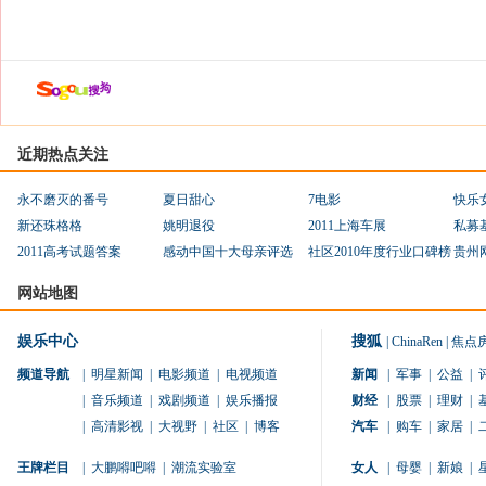
近期热点关注
永不磨灭的番号
夏日甜心
7电影
快乐
新还珠格格
姚明退役
2011上海车展
私募
2011高考试题答案
感动中国十大母亲评选
社区2010年度行业口碑榜
贵州
网站地图
娱乐中心
搜狐
|
ChinaRen
|
焦点
频道导航
|
明星新闻
|
电影频道
|
电视频道
新闻
|
军事
|
公益
|
|
音乐频道
|
戏剧频道
|
娱乐播报
财经
|
股票
|
理财
|
|
高清影视
|
大视野
|
社区
|
博客
汽车
|
购车
|
家居
|
王牌栏目
|
大鹏嘚吧嘚
|
潮流实验室
女人
|
母婴
|
新娘
|