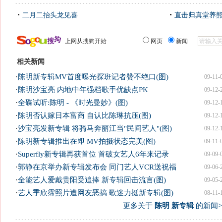
二月二抬头龙见喜
直击归真堂养
上网从搜狗开始
网页
新闻
相关新闻
·
陈明新专辑MV首度曝光探班记者赞不绝口(图)
09-11-
·
陈明沙宝亮 内地中年强档歌手优缺点PK
09-12-
·
全碟试听:陈明 - 《时光曼妙》(图)
09-12-
·
陈明否认嫁日本富商 自认比陈琳抗压(图)
09-12-
·
沙宝亮发新专辑 将骑马奔丽江当"民间艺人"(图)
09-12-
·
陈明新专辑推出在即 MV拍摄状态完美(图)
09-11-
·
Superfly新专辑再获首位 首破女艺人6年来记录
09-09-
·
郭静在京举办新专辑发布会 同门艺人VCR送祝福
09-06-
·
全能艺人爱戴贵阳受追捧 新专辑回击流言(图)
09-05-
·
艺人季欣霈照片遭网友恶搞 歌迷力挺新专辑(图)
08-11-
更多关于
陈明 新专辑
的新闻>