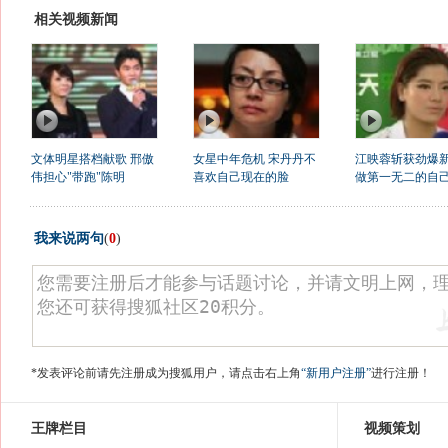
相关视频新闻
文体明星搭档献歌 邢傲
女星中年危机 宋丹丹不
江映蓉斩获劲爆
伟担心"带跑"陈明
喜欢自己现在的脸
做第一无二的自
我来说两句
(
0
)
*发表评论前请先注册成为搜狐用户，请点击右上角
“新用户注册”
进行注册！
王牌栏目
视频策划