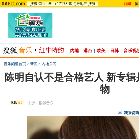
搜狐
ChinaRen
17173
焦点房地产
搜狗
新闻
-
体
内地
|
港台
|
欧美
|
日韩
|
音乐视
音乐频道首页
>
新闻
>
内地乐闻
陈明自认不是合格艺人 新专辑
物
来源：
搜狐音乐
我来说两