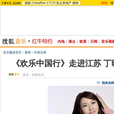
搜狐
ChinaRen
17173
焦点房地产
搜狗
新闻
-
体
内地
|
港台
|
欧美
|
日韩
|
音乐视
音乐频道首页
>
新闻
>
内地乐闻
《欢乐中国行》走进江苏 丁
来源：
搜狐音乐
我来说两