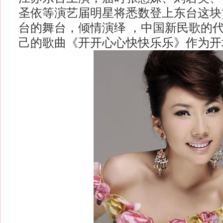
圣依等演艺届明星将悉数登上东台这块
台的舞台，倾情演绎 ，中国新民歌的
己的歌曲《开开心心快快乐乐》作为开