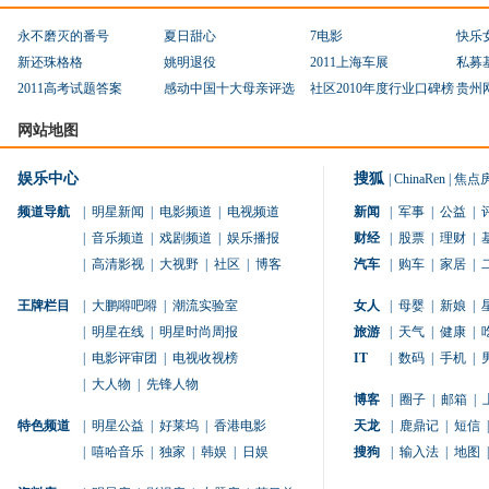
永不磨灭的番号
夏日甜心
7电影
快乐
新还珠格格
姚明退役
2011上海车展
私募
2011高考试题答案
感动中国十大母亲评选
社区2010年度行业口碑榜
贵州
网站地图
娱乐中心
搜狐
|
ChinaRen
|
焦点
频道导航
|
明星新闻
|
电影频道
|
电视频道
新闻
|
军事
|
公益
|
|
音乐频道
|
戏剧频道
|
娱乐播报
财经
|
股票
|
理财
|
|
高清影视
|
大视野
|
社区
|
博客
汽车
|
购车
|
家居
|
王牌栏目
|
大鹏嘚吧嘚
|
潮流实验室
女人
|
母婴
|
新娘
|
|
明星在线
|
明星时尚周报
旅游
|
天气
|
健康
|
|
电影评审团
|
电视收视榜
IT
|
数码
|
手机
|
|
大人物
|
先锋人物
博客
|
圈子
|
邮箱
|
特色频道
|
明星公益
|
好莱坞
|
香港电影
天龙
|
鹿鼎记
|
短信
|
|
嘻哈音乐
|
独家
|
韩娱
|
日娱
搜狗
|
输入法
|
地图
|