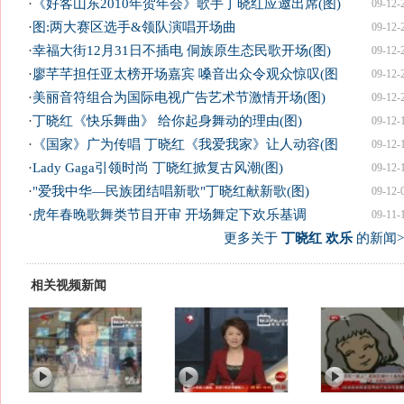
·
《好客山东2010年贺年会》歌手丁晓红应邀出席(图)
09-12-
·
图:两大赛区选手&领队演唱开场曲
09-12-
·
幸福大街12月31日不插电 侗族原生态民歌开场(图)
09-12-
·
廖芊芊担任亚太榜开场嘉宾 嗓音出众令观众惊叹(图
09-12-
·
美丽音符组合为国际电视广告艺术节激情开场(图)
09-12-
·
丁晓红《快乐舞曲》 给你起身舞动的理由(图)
09-12-
·
《国家》广为传唱 丁晓红《我爱我家》让人动容(图
09-12-
·
Lady Gaga引领时尚 丁晓红掀复古风潮(图)
09-12-
·
"爱我中华—民族团结唱新歌"丁晓红献新歌(图)
09-12-
·
虎年春晚歌舞类节目开审 开场舞定下欢乐基调
09-11-
更多关于
丁晓红 欢乐
的新闻>
相关视频新闻