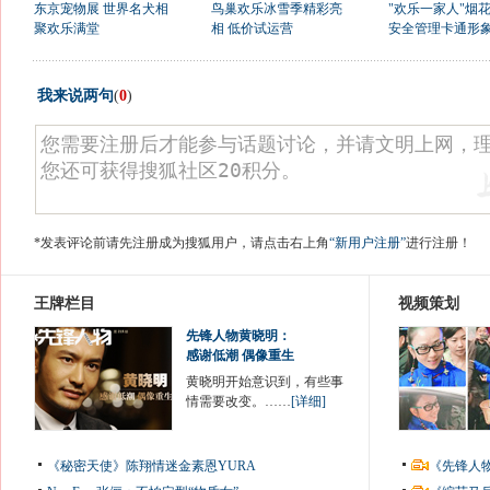
东京宠物展 世界名犬相
鸟巢欢乐冰雪季精彩亮
"欢乐一家人"烟
聚欢乐满堂
相 低价试运营
安全管理卡通形
我来说两句
(
0
)
*发表评论前请先注册成为搜狐用户，请点击右上角
“新用户注册”
进行注册！
王牌栏目
视频策划
先锋人物黄晓明：
感谢低潮 偶像重生
黄晓明开始意识到，有些事
情需要改变。……
[详细]
《秘密天使》陈翔情迷金素恩YURA
《先锋人