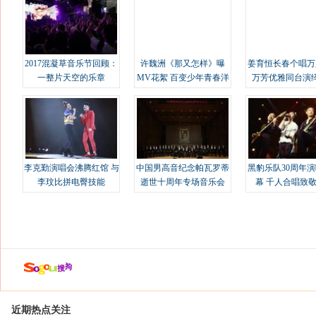
2017混凝草音乐节回顾：
许魏洲《那又怎样》曝
姜育恒长春个唱万
一整片天空的乐章
MV花絮 百变少年青春洋
万芳优雅同台演
溢
李克勤演唱会沸腾红馆 与
中国男高音纪念帕瓦罗蒂
黑豹乐队30周年
李玟比拼电臀技能
逝世十周年专场音乐会
幕 千人合唱致
近期热点关注