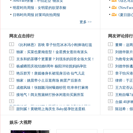
NewFace张俪：不怕定型“物质女”
《综艺马
明星时尚周报：女明星的欲望衣橱
《NewF
日韩时尚周报
好莱坞街拍周报
《夏日甜
更多 >>
网友点击排行
网友评论排行
1
1
《比利林恩》首映 章子怡范冰冰冯小刚捧场红毯
董卿：这两
2
2
独家：买菜也要拗造型！金星携女逛街有派头
刘德华新片
3
3
京东和奶茶哪个更重要？刘强东的回答全场大笑！
为救母女俩
4
4
杨威晒照庆祝结婚8周年 杨阳洋轻抚妈妈孕肚
刘德华扮邋
5
5
艳压群芳！唐嫣修身长裙现身活动 仙气儿足
章子怡斥港
6
6
独家：姚晨带小土豆逛商场 购置产后新衣
律师：于正
7
7
成都风味！张靓颖冯轲曝婚纱照 吃串串打麻将
王力宏否认
8
8
接地气！阔太熊黛林打扮休闲逛街买厕所泵
王刚自曝7
9
9
台媒:40
马蓉离婚后，砸1000万人民币给媒体要求删掉这照片
10
10
甜到腻！黄晓明上海庆生 Baby挺孕肚送蛋糕
陈冠希：假
娱乐·大视野