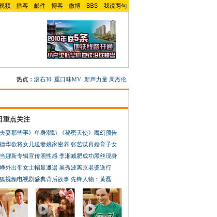
视频
-
播客
-
邮件
-
博客
-
微博
-
BBS
-
我说两句
热点：
滚石30
重口味MV
新声力量
周杰伦
日重点关注
夫妻那些事》单身潮趴
《秘密天使》魔幻预告
德华欲将女儿送妻娘家密养
张艺谋再婚育子女
当娜新专辑宣传照性感
李湘减肥成功黑丝现身
峥外出带女士帽显邋遢
吴秀波离京老婆送行
狐视频电视剧盛典背后故事
先锋人物：黄磊