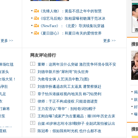
《先锋人物》：黄磊不惑之年中的智慧
《综艺马后炮》陈柏霖曝初吻属于范冰冰
《NewFace》：《北爱》导演续集玩穿越
《夏日甜心》：和夏日有关的爱情世界
更多 >>
更多 >>
搜
网友评论排行
1
捧场红毯
董卿：这两年没什么突破 激烈竞争环境令我不安
2
有派头
刘德华新片扮“犀利哥”街头狂奔
3
全场大笑！
为救母女俩 人艺演员中数刀(图)
4
妈孕肚
刘德华扮邋遢农民工太逼真 遭警察驱赶
揭
5
儿足
章子怡斥港媒歧视内地演员 称刁钻势利
娱
6
衣
律师：于正不构成侵权 只能道德谴责
好
7
打麻将
王力宏否认“辱华”：别给歌词扣帽子
曝
8
所泵
王刚自曝7成家产为古董藏品：睡180年历史古床
9
台媒:40岁林志玲冷冻9颗卵子 全副武装怕被认出
掉这照片
搜
10
蛋糕
陈冠希：假如我有时光机 也什么都不改