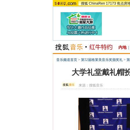
搜狐
ChinaRen
17173
焦点房
内地
|
音乐频道首页
>
第52届格莱美音乐奖颁奖礼
>
第
大学礼堂戴礼帽扮
来源：
搜狐音乐