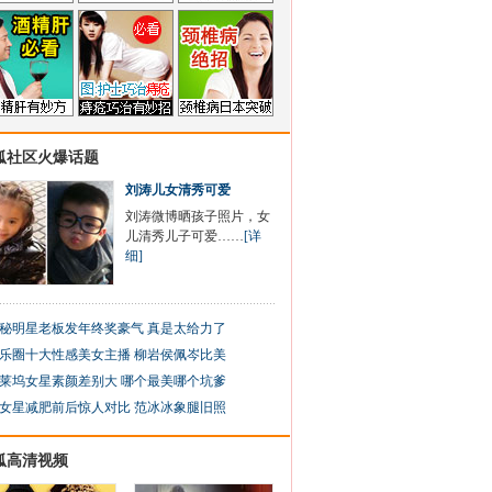
狐社区火爆话题
刘涛儿女清秀可爱
刘涛微博晒孩子照片，女
儿清秀儿子可爱……
[详
细]
秘明星老板发年终奖豪气 真是太给力了
乐圈十大性感美女主播 柳岩侯佩岑比美
莱坞女星素颜差别大 哪个最美哪个坑爹
女星减肥前后惊人对比 范冰冰象腿旧照
狐高清视频