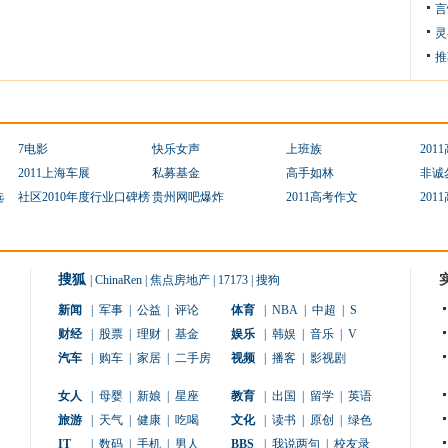
言
灵
推
7电影
快乐女声
上班族
201
2011上海车展
私募基金
高手如林
非诚
选
社区2010年度行业口碑榜
贵州网吧爆炸
2011高考作文
201
搜狐
|
ChinaRen
|
焦点房地产
|
17173
|
搜狗
新闻
|
军事
|
公益
|
评论
体育
|
NBA
|
中超
|
S
财经
|
股票
|
理财
|
基金
娱乐
|
韩娱
|
音乐
|
V
汽车
|
购车
|
家居
|
二手房
视频
|
播客
|
影视剧
女人
|
母婴
|
新娘
|
星座
教育
|
出国
|
留学
|
英语
旅游
|
天气
|
健康
|
吃喝
文化
|
读书
|
原创
|
绿色
IT
|
数码
|
手机
|
男人
BBS
|
我说两句
|
校友录