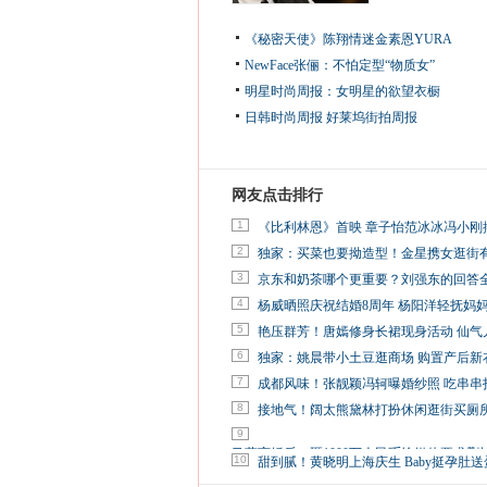
《秘密天使》陈翔情迷金素恩YURA
NewFace张俪：不怕定型“物质女”
明星时尚周报：女明星的欲望衣橱
日韩时尚周报
好莱坞街拍周报
网友点击排行
1
《比利林恩》首映 章子怡范冰冰冯小刚
2
独家：买菜也要拗造型！金星携女逛街
3
京东和奶茶哪个更重要？刘强东的回答
4
杨威晒照庆祝结婚8周年 杨阳洋轻抚妈
5
艳压群芳！唐嫣修身长裙现身活动 仙气
6
独家：姚晨带小土豆逛商场 购置产后新
7
成都风味！张靓颖冯轲曝婚纱照 吃串串
8
接地气！阔太熊黛林打扮休闲逛街买厕
9
马蓉离婚后，砸1000万人民币给媒体要求删
10
甜到腻！黄晓明上海庆生 Baby挺孕肚送