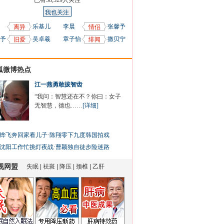
已有
58,329
人关注
我也关注
乐基儿
李晨
张馨予
离异
情侣
予
吴卓羲
章子怡
撒贝宁
旧爱
绯闻
狐微博热点
江一燕勇敢拔智齿
“我问：智慧还在不？你曰：女子
无智慧，德也……
[详细]
烨飞奔回家看儿子
·
陈翔零下九度韩国拍戏
沈阳工作忙挑灯夜战
·
曹颖独自徒步险迷路