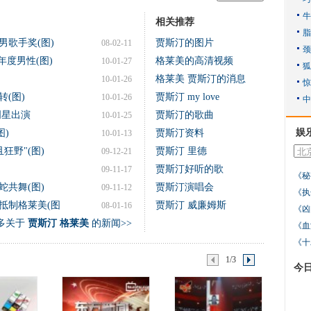
相关推荐
男歌手奖(图)
贾斯汀的图片
08-02-11
年度男性(图)
格莱美的高清视频
10-01-27
格莱美 贾斯汀的消息
10-01-26
(图)
贾斯汀 my love
10-01-26
明星出演
贾斯汀的歌曲
10-01-25
娱
图)
贾斯汀资料
10-01-13
狂野"(图)
贾斯汀 里德
09-12-21
贾斯汀好听的歌
09-11-17
《秘
共舞(图)
贾斯汀演唱会
09-11-12
《执
抵制格莱美(图
贾斯汀 威廉姆斯
08-01-16
《凶
多关于
贾斯汀 格莱美
的新闻>>
《血
《十
1/3
今