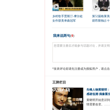
乡村歌手贾斯汀-摩尔处
第52届格莱
女作获美单曲冠军
碧昂斯独占十
我来说两句
(
0
)
*发表评论前请先注册成为搜狐用户，请点击
王牌栏目
先锋人物黄晓明：
感谢低潮 偶像重
黄晓明开始意识到
情需要改变。……