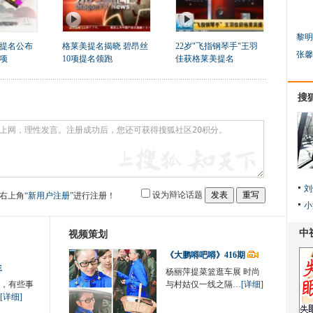
黎明
美提名公布
格莱美提名揭晓 碧昂丝
22岁"飞指钢琴手"王羽
张馨
项
10项提名领跑
佳获格莱美提名
搜
刘
设为辩论话题
右上角
“新用户注册”
进行注册！
小
视频策划
《大鹏嘚吧嘚》416期
生
杨丽萍提菜篮逛车展 时尚
，有些事
与村姑仅一线之隔…
[详细]
[详细]