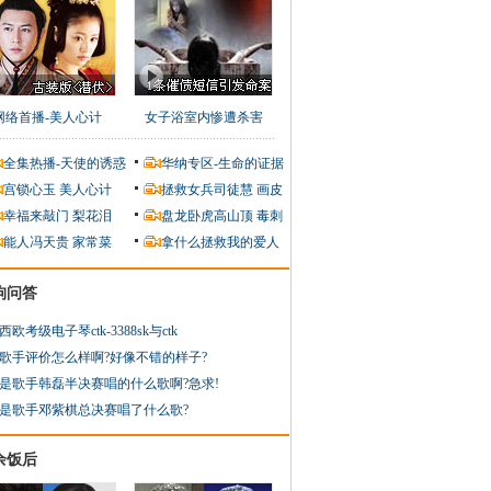
网络首播-美人心计
女子浴室内惨遭杀害
全集热播-天使的诱惑
华纳专区-生命的证据
宫锁心玉
美人心计
拯救女兵司徒慧
画皮
幸福来敲门
梨花泪
盘龙卧虎高山顶
毒刺
能人冯天贵
家常菜
拿什么拯救我的爱人
狗问答
西欧考级电子琴ctk-3388sk与ctk
歌手评价怎么样啊?好像不错的样子?
是歌手韩磊半决赛唱的什么歌啊?急求!
是歌手邓紫棋总决赛唱了什么歌?
余饭后