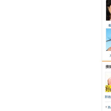
搜
郭德
热