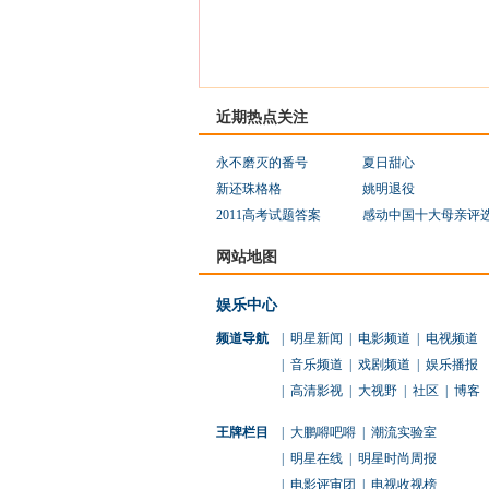
近期热点关注
永不磨灭的番号
夏日甜心
新还珠格格
姚明退役
2011高考试题答案
感动中国十大母亲评
网站地图
娱乐中心
频道导航
|
明星新闻
|
电影频道
|
电视频道
|
音乐频道
|
戏剧频道
|
娱乐播报
|
高清影视
|
大视野
|
社区
|
博客
王牌栏目
|
大鹏嘚吧嘚
|
潮流实验室
|
明星在线
|
明星时尚周报
|
电影评审团
|
电视收视榜