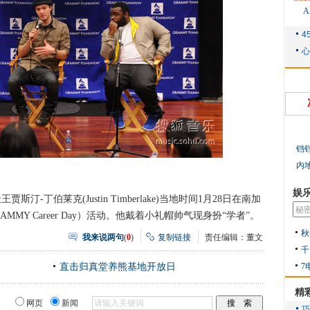
铛
内
娱
汀-丁伯莱克(Justin Timberlake)当地时间1月28日在南加
MY Career Day）活动。他戴着小礼帽帅气现身扮“学者”。
秋
我来说两句
(
0
)
复制链接
责任编辑：董文
千
7
直击归真堂养熊基地开放日
精
网页
新闻