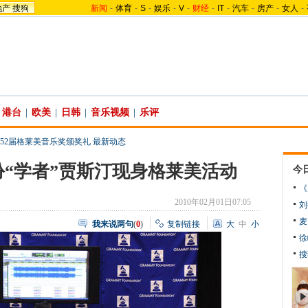
地产
搜狗
新闻
-
体育
-
S
-
娱乐
-
V
-
财经
-
IT
-
汽车
-
房产
-
女人
-
港台
|
欧美
|
日韩
|
音乐视频
|
乐评
52届格莱美音乐奖颁奖礼 最新动态
“学者”贾斯汀现身格莱美活动
今
《
2010年02月01日07:05
刘
麦
我来说两句
(
0
)
复制链接
大
中
小
徐
搜