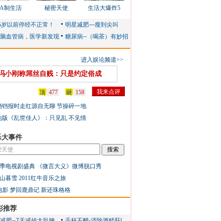
AA制生活
秘密天使
生活大爆炸5
进入娱论频道>>
冯小刚称屌丝自贱：只是约定俗成
顶
477
砸
158
铛铛报时走红源自无聊 节操碎一地
地版《乱世佳人》：只见乱 不见情
乐大事件
季电视剧盛典
《微言大义》微博脱口秀
山暮雪
2011红牛音乐之旅
电影
梦回鹿鼎记
新还珠格格
彩推荐