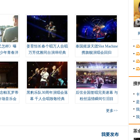
又怎样》曝
姜育恒长春个唱万人合唱
泰国摇滚天团Slot Machine
变少年青春洋
万芳优雅同台演绎经典
携旗舰演唱会回归
搜
念帕瓦罗蒂
黑豹乐队30周年演唱会落
后弦全国签唱完美谢幕 与
卡
专场音乐会
幕 千人合唱致敬经典
粉丝温情瞬间引泪目
是
我
更多>>
我
茶
我要发布