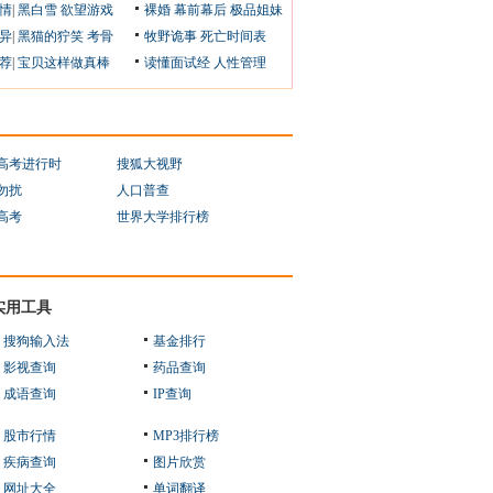
情
|
黑白雪
欲望游戏
裸婚
幕前幕后
极品姐妹
异
|
黑猫的狞笑
考骨
牧野诡事
死亡时间表
荐
|
宝贝这样做真棒
读懂面试经
人性管理
1高考进行时
搜狐大视野
勿扰
人口普查
1高考
世界大学排行榜
实用工具
搜狗输入法
基金排行
影视查询
药品查询
成语查询
IP查询
股市行情
MP3排行榜
疾病查询
图片欣赏
网址大全
单词翻译