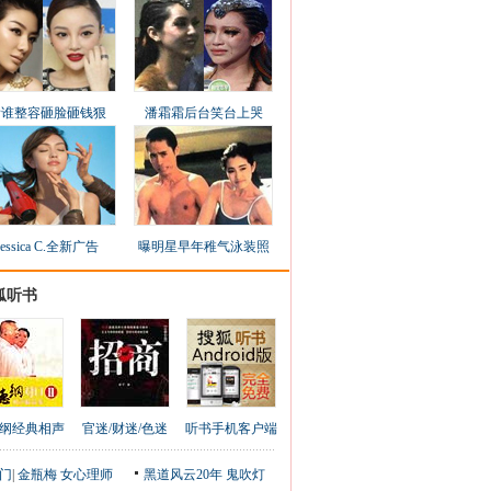
看谁整容砸脸砸钱狠
潘霜霜后台笑台上哭
Jessica C.全新广告
曝明星早年稚气泳装照
狐听书
纲经典相声
官迷/财迷/色迷
听书手机客户端
门
|
金瓶梅
女心理师
黑道风云20年
鬼吹灯