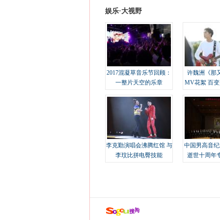
娱乐·大视野
2017混凝草音乐节回顾：
许魏洲《那
一整片天空的乐章
MV花絮 百
溢
李克勤演唱会沸腾红馆 与
中国男高音纪
李玟比拼电臀技能
逝世十周年