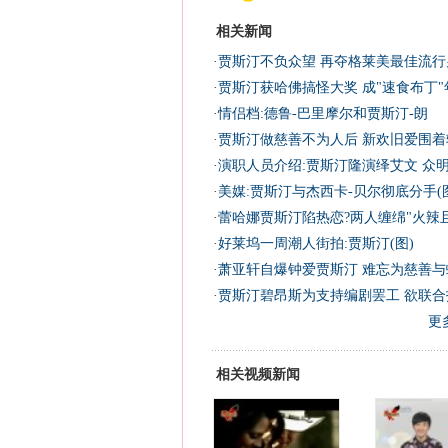
相关新闻
·
贾斯汀不负众望 再夺格莱美最佳流行
·
贾斯汀获哈佛搞怪大奖 成"速食布丁"
·
情侣档:德鲁-巴里摩尔和贾斯汀-朗
·
贾斯汀做慈善不为人后 新欢旧爱围着转
·
演职人员介绍:贾斯汀隆演绎艾文 众
·
美媒:贾斯汀与杰西卡-贝尔彻底分手(
·
蕾哈娜贾斯汀陷热恋?两人缠绵"火辣且
·
好莱坞一周潮人街拍:贾斯汀(图)
·
萧亚轩自爆钟爱贾斯汀 难忘为慈善与蛇
·
贾斯汀碧昂斯为支持编剧罢工 欲联合
更
相关视频新闻