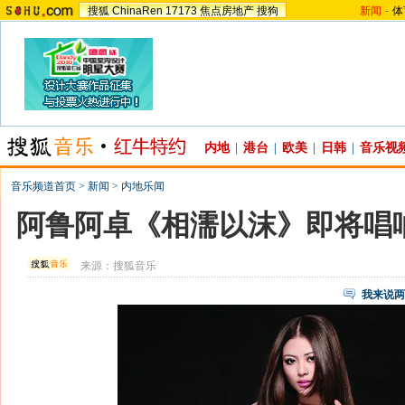
搜狐
ChinaRen
17173
焦点房地产
搜狗
新闻
-
体
内地
|
港台
|
欧美
|
日韩
|
音乐视
音乐频道首页
>
新闻
>
内地乐闻
阿鲁阿卓《相濡以沫》即将唱
来源：
搜狐音乐
我来说两