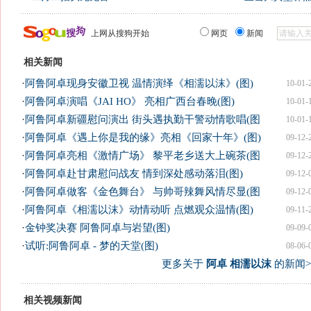
上网从搜狗开始
网页
新闻
相关新闻
·
阿鲁阿卓现身安徽卫视 温情演绎《相濡以沫》(图)
10-01-
·
阿鲁阿卓演唱《JAI HO》 亮相广西台春晚(图)
10-01-
·
阿鲁阿卓新疆慰问演出 街头遇执勤干警动情歌唱(图
10-01-
·
阿鲁阿卓《遇上你是我的缘》亮相《回家十年》(图)
09-12-
·
阿鲁阿卓亮相《激情广场》 黎平老乡送大上碗茶(图
09-12-
·
阿鲁阿卓赴甘肃慰问战友 情到深处感动落泪(图)
09-12-
·
阿鲁阿卓做客《金色舞台》 与帅哥辣舞风情尽显(图
09-12-
·
阿鲁阿卓《相濡以沫》动情动听 点燃观众温情(图)
09-11-
·
金钟奖决赛 阿鲁阿卓与岩望(图)
09-09-
·
试听:阿鲁阿卓 - 梦的天堂(图)
08-06-
更多关于
阿卓 相濡以沫
的新闻>
相关视频新闻