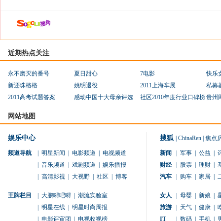
近期热点关注
永不磨灭的番号
夏日甜心
7电影
快乐
新还珠格格
姚明退役
2011上海车展
私募
2011高考试题答案
感动中国十大母亲评选
社区2010年度行业口碑榜
贵州
网站地图
娱乐中心
搜狐
|
ChinaRen
|
焦点
频道导航
|
明星新闻
|
电影频道
|
电视频道
新闻
|
军事
|
公益
|
|
音乐频道
|
戏剧频道
|
娱乐播报
财经
|
股票
|
理财
|
|
高清影视
|
大视野
|
社区
|
博客
汽车
|
购车
|
家居
|
王牌栏目
|
大鹏嘚吧嘚
|
潮流实验室
女人
|
母婴
|
新娘
|
|
明星在线
|
明星时尚周报
旅游
|
天气
|
健康
|
|
电影评审团
|
电视收视榜
IT
|
数码
|
手机
|