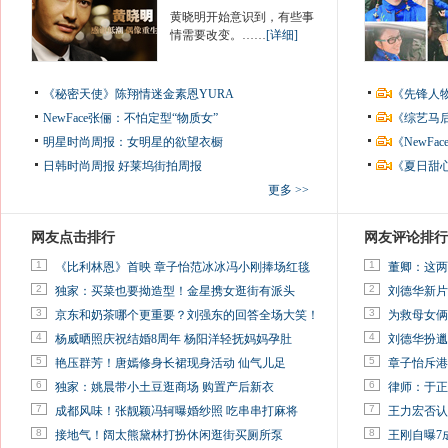
黄晓明开始意识到，有些事
情需要改变。……
[详细]
《秘密天使》陈翔情迷金素恩YURA
《先锋人
NewFace张俪：不怕定型“物质女”
《综艺马
明星时尚周报：女明星的欲望衣橱
《NewF
日韩时尚周报
好莱坞街拍周报
《夏日甜
更多 >>
网友点击排行
网友评论排行
1
1
《比利林恩》首映 章子怡范冰冰冯小刚捧场红毯
董卿：这两
2
2
独家：买菜也要拗造型！金星携女逛街有派头
刘德华新片
3
3
京东和奶茶哪个更重要？刘强东的回答全场大笑！
为救母女俩
4
4
杨威晒照庆祝结婚8周年 杨阳洋轻抚妈妈孕肚
刘德华扮邋
5
5
艳压群芳！唐嫣修身长裙现身活动 仙气儿足
章子怡斥港
6
6
独家：姚晨带小土豆逛商场 购置产后新衣
律师：于正
7
7
成都风味！张靓颖冯轲曝婚纱照 吃串串打麻将
王力宏否认
8
8
接地气！阔太熊黛林打扮休闲逛街买厕所泵
王刚自曝7