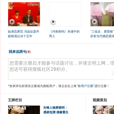
姐弟恋典范 冯远征梁丹
《河南密码》夹缝中的
"三低女、黄昏散
妮相濡以沫十五年
男人
折射当代婚恋观
我来说两句
(
0
)
*发表评论前请先注册成为搜狐用户，请点击右上角
“新用户注册”
进行注册！
王牌栏目
视频策划
先锋人物黄晓明：
感谢低潮 偶像重生