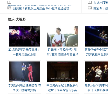
9
9
台媒:40
马蓉离婚后，砸1000万人民币给媒体要求删掉这照片
10
10
甜到腻！黄晓明上海庆生 Baby挺孕肚送蛋糕
陈冠希：假
娱乐·大视野
2017混凝草音乐节回顾：
许魏洲《那又怎样》曝
姜育恒长春个唱万
一整片天空的乐章
MV花絮 百变少年青春洋
万芳优雅同台演
溢
李克勤演唱会沸腾红馆 与
中国男高音纪念帕瓦罗蒂
黑豹乐队30周年
李玟比拼电臀技能
逝世十周年专场音乐会
幕 千人合唱致