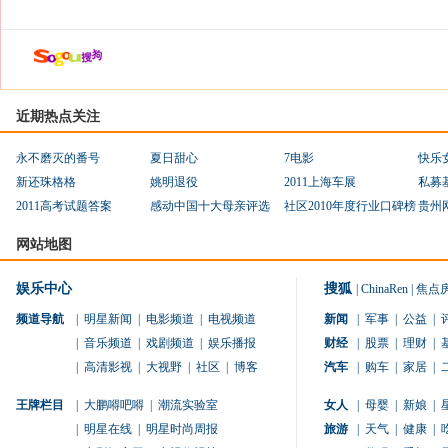
近期热点关注
永不磨灭的番号
夏日甜心
7电影
快乐
新还珠格格
姚明退役
2011上海车展
私募
2011高考试题答案
感动中国十大母亲评选
社区2010年度行业口碑榜
贵州
网站地图
娱乐中心
搜狐
|
ChinaRen
|
焦点
频道导航
|
明星新闻
|
电影频道
|
电视频道
新闻
|
军事
|
公益
|
|
音乐频道
|
戏剧频道
|
娱乐播报
财经
|
股票
|
理财
|
|
高清影视
|
大视野
|
社区
|
博客
汽车
|
购车
|
家居
|
王牌栏目
|
大鹏嘚吧嘚
|
潮流实验室
女人
|
母婴
|
新娘
|
|
明星在线
|
明星时尚周报
旅游
|
天气
|
健康
|