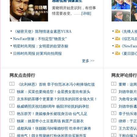
感谢低潮 偶像重生
黄晓明开始意识到，有些事
情需要改变。……
[详细]
《秘密天使》陈翔情迷金素恩YURA
《先锋人
NewFace张俪：不怕定型“物质女”
《综艺马
明星时尚周报：女明星的欲望衣橱
《NewF
日韩时尚周报
好莱坞街拍周报
《夏日甜
更多 >>
网友点击排行
网友评论排行
1
1
《比利林恩》首映 章子怡范冰冰冯小刚捧场红毯
董卿：这两
2
2
独家：买菜也要拗造型！金星携女逛街有派头
刘德华新片
3
3
京东和奶茶哪个更重要？刘强东的回答全场大笑！
为救母女俩
4
4
杨威晒照庆祝结婚8周年 杨阳洋轻抚妈妈孕肚
刘德华扮邋
5
5
艳压群芳！唐嫣修身长裙现身活动 仙气儿足
章子怡斥港
6
6
独家：姚晨带小土豆逛商场 购置产后新衣
律师：于正
7
7
成都风味！张靓颖冯轲曝婚纱照 吃串串打麻将
王力宏否认
8
8
接地气！阔太熊黛林打扮休闲逛街买厕所泵
王刚自曝7