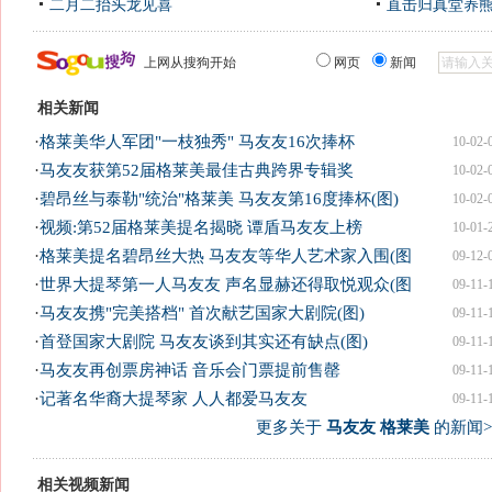
二月二抬头龙见喜
直击归真堂养
上网从搜狗开始
网页
新闻
相关新闻
·
格莱美华人军团"一枝独秀" 马友友16次捧杯
10-02-
·
马友友获第52届格莱美最佳古典跨界专辑奖
10-02-
·
碧昂丝与泰勒"统治"格莱美 马友友第16度捧杯(图)
10-02-
·
视频:第52届格莱美提名揭晓 谭盾马友友上榜
10-01-
·
格莱美提名碧昂丝大热 马友友等华人艺术家入围(图
09-12-
·
世界大提琴第一人马友友 声名显赫还得取悦观众(图
09-11-
·
马友友携"完美搭档" 首次献艺国家大剧院(图)
09-11-
·
首登国家大剧院 马友友谈到其实还有缺点(图)
09-11-
·
马友友再创票房神话 音乐会门票提前售罄
09-11-
·
记著名华裔大提琴家 人人都爱马友友
09-11-
更多关于
马友友 格莱美
的新闻>
相关视频新闻