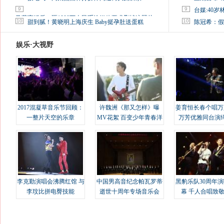
9
9
台媒:40
马蓉离婚后，砸1000万人民币给媒体要求删掉这照片
10
10
甜到腻！黄晓明上海庆生 Baby挺孕肚送蛋糕
陈冠希：假
娱乐·大视野
2017混凝草音乐节回顾：
许魏洲《那又怎样》曝
姜育恒长春个唱万
一整片天空的乐章
MV花絮 百变少年青春洋
万芳优雅同台演
溢
李克勤演唱会沸腾红馆 与
中国男高音纪念帕瓦罗蒂
黑豹乐队30周年
李玟比拼电臀技能
逝世十周年专场音乐会
幕 千人合唱致