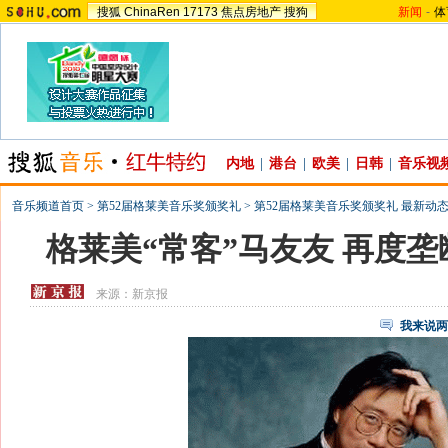
搜狐
ChinaRen
17173
焦点房地产
搜狗
新闻
-
体
内地
|
港台
|
欧美
|
日韩
|
音乐视
音乐频道首页
>
第52届格莱美音乐奖颁奖礼
>
第52届格莱美音乐奖颁奖礼 最新动
格莱美“常客”马友友 再度垄
来源：
新京报
我来说两