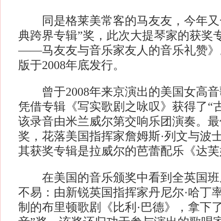
同是格莱美常客的马友友，今年又一
典跨界专辑”奖，此次大提琴家的获奖
——马友友与音乐家友人的音乐礼赞》
版于2008年底发行。
曾于2008年来京演出的美国女高音
凭借专辑《写实歌剧之咏叹》获得了“
该录音由米兰威尔第交响乐团演奏。最
奖，花落美国指挥家詹姆斯·列文与波
其获奖专辑是拉威尔的芭蕾配乐《达芙
在美国的音乐颁奖中看到全英国班
不易：由新锐英国指挥家丹尼尔·哈丁
制的布里顿歌剧《比利·巴德》，拿下了