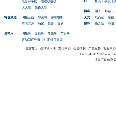
|
电影评审团
|
电视收视榜
IT
|
数码
|
手机
|
|
大人物
|
先锋人物
博客
|
圈子
|
邮箱
|
特色频道
|
明星公益
|
好莱坞
|
香港电影
天龙
|
鹿鼎记
|
短信
|
|
嘻哈音乐
|
独家
|
韩娱
|
日娱
搜狗
|
输入法
|
地图
|
资料库
|
明星库
|
影视库
|
专题库
|
节目单
|
滚动新闻列表
|
往期娱首回顾
设置首页
-
搜狗输入法
-
支付中心
-
搜狐招聘
-
广告服务
-
客服中心
Copyright
©
2018 Sohu.com
搜狐不良信息