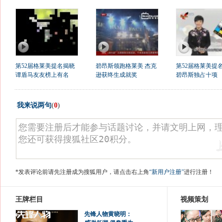
第52届格莱美提名揭晓
碧昂斯领跑格莱美 杰克
第52届格莱美提
谭盾马友友榜上有名
逊获终生成就奖
碧昂斯独占十项
我来说两句
(
0
)
*发表评论前请先注册成为搜狐用户，请点击右上角
“新用户注册”
进行注册！
王牌栏目
视频策划
先锋人物黄晓明：