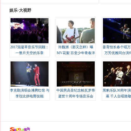
娱乐·大视野
2017混凝草音乐节回顾：
许魏洲《那又怎样》曝
姜育恒长春个唱万
一整片天空的乐章
MV花絮 百变少年青春洋
万芳优雅同台演
溢
李克勤演唱会沸腾红馆 与
中国男高音纪念帕瓦罗蒂
黑豹乐队30周年
李玟比拼电臀技能
逝世十周年专场音乐会
幕 千人合唱致