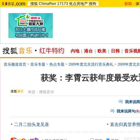
搜狐
ChinaRen
17173
焦点房地产
搜狗
新闻
-
体
内地
|
港台
|
欧美
|
日韩
|
音乐视
音乐频道首页
>
音乐专题
>
热点专题
>
2009年度北京流行音乐典礼
>
2009年度北
获奖：李霄云获年度最受欢
来源：
搜狐音乐
我来说两
我来说两句
(
0
)
二月二抬头龙见喜
直击归真堂养