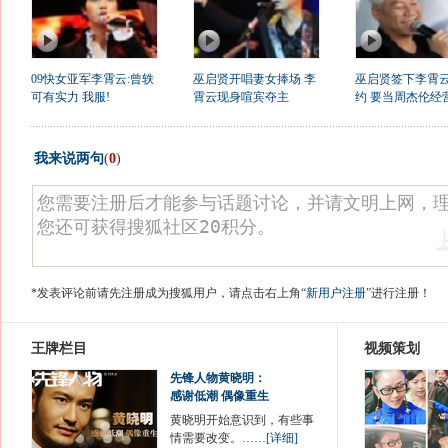
09快女亚军李霄云:曾轶
巫启贤开唱妻女捧场 李
巫启贤签下李霄
可有实力 我服!
霄云现身喧宾夺主
约 要当周杰伦经
我来说两句
(
0
)
*发表评论前请先注册成为搜狐用户，请点击右上角
“新用户注册”
进行注册！
王牌栏目
视频策划
先锋人物黄晓明：
感谢低潮 偶像重生
黄晓明开始意识到，有些事
情需要改变。……
[详细]