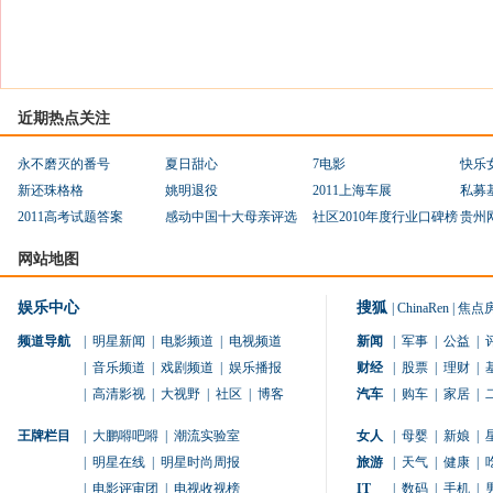
近期热点关注
永不磨灭的番号
夏日甜心
7电影
快乐
新还珠格格
姚明退役
2011上海车展
私募
2011高考试题答案
感动中国十大母亲评选
社区2010年度行业口碑榜
贵州
网站地图
娱乐中心
搜狐
|
ChinaRen
|
焦点
频道导航
|
明星新闻
|
电影频道
|
电视频道
新闻
|
军事
|
公益
|
|
音乐频道
|
戏剧频道
|
娱乐播报
财经
|
股票
|
理财
|
|
高清影视
|
大视野
|
社区
|
博客
汽车
|
购车
|
家居
|
王牌栏目
|
大鹏嘚吧嘚
|
潮流实验室
女人
|
母婴
|
新娘
|
|
明星在线
|
明星时尚周报
旅游
|
天气
|
健康
|
|
电影评审团
|
电视收视榜
IT
|
数码
|
手机
|