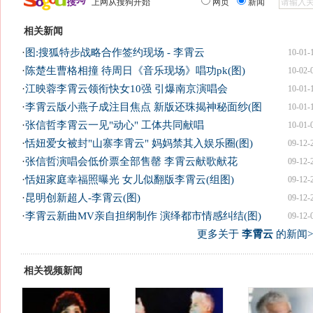
上网从搜狗开始
网页
新闻
相关新闻
·
图:搜狐特步战略合作签约现场 - 李霄云
10-01-
·
陈楚生曹格相撞 待周日《音乐现场》唱功pk(图)
10-02-
·
江映蓉李霄云领衔快女10强 引爆南京演唱会
10-01-
·
李霄云版小燕子成注目焦点 新版还珠揭神秘面纱(图
10-01-
·
张信哲李霄云一见"动心" 工体共同献唱
10-01-
·
恬妞爱女被封"山寨李霄云" 妈妈禁其入娱乐圈(图)
09-12-
·
张信哲演唱会低价票全部售罄 李霄云献歌献花
09-12-
·
恬妞家庭幸福照曝光 女儿似翻版李霄云(组图)
09-12-
·
昆明创新超人-李霄云(图)
09-12-
·
李霄云新曲MV亲自担纲制作 演绎都市情感纠结(图)
09-12-
更多关于
李霄云
的新闻>
相关视频新闻