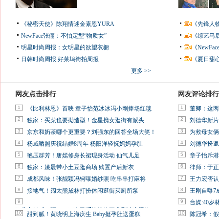
《秘密天使》陈翔情迷金素恩YURA
《先锋人
NewFace张俪：不怕定型“物质女”
《综艺马
明星时尚周报：女明星的欲望衣橱
《NewF
日韩时尚周报
好莱坞街拍周报
《夏日甜
更多 >>
网友点击排行
网友评论排行
1
1
《比利林恩》首映 章子怡范冰冰冯小刚捧场红毯
董卿：这两
2
2
独家：买菜也要拗造型！金星携女逛街有派头
刘德华新片
3
3
京东和奶茶哪个更重要？刘强东的回答全场大笑！
为救母女俩
4
4
杨威晒照庆祝结婚8周年 杨阳洋轻抚妈妈孕肚
刘德华扮邋
5
5
艳压群芳！唐嫣修身长裙现身活动 仙气儿足
章子怡斥港
6
6
独家：姚晨带小土豆逛商场 购置产后新衣
律师：于正
7
7
成都风味！张靓颖冯轲曝婚纱照 吃串串打麻将
王力宏否认
8
8
接地气！阔太熊黛林打扮休闲逛街买厕所泵
王刚自曝7
9
9
台媒:40
马蓉离婚后，砸1000万人民币给媒体要求删掉这照片
10
10
甜到腻！黄晓明上海庆生 Baby挺孕肚送蛋糕
陈冠希：假