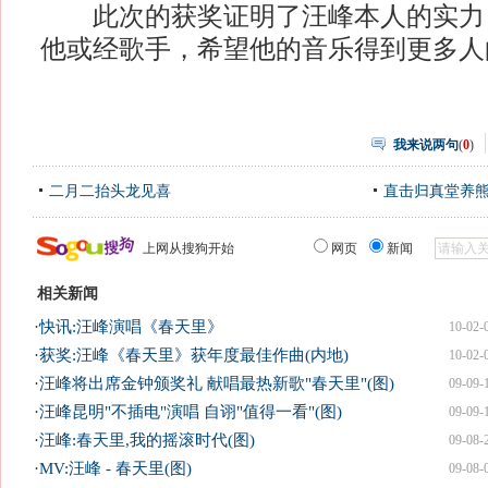
此次的获奖证明了汪峰本人的实力
他或经歌手，希望他的音乐得到更多人
我来说两句
(
0
)
二月二抬头龙见喜
直击归真堂养
上网从搜狗开始
网页
新闻
相关新闻
·
快讯:汪峰演唱《春天里》
10-02-
·
获奖:汪峰《春天里》获年度最佳作曲(内地)
10-02-
·
汪峰将出席金钟颁奖礼 献唱最热新歌"春天里"(图)
09-09-
·
汪峰昆明"不插电"演唱 自诩"值得一看"(图)
09-09-
·
汪峰:春天里,我的摇滚时代(图)
09-08-
·
MV:汪峰 - 春天里(图)
09-08-