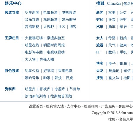
娱乐中心
搜狐
|
ChinaRen
|
焦点
频道导航
|
明星新闻
|
电影频道
|
电视频道
新闻
|
军事
|
公益
|
|
音乐频道
|
戏剧频道
|
娱乐播报
财经
|
股票
|
理财
|
|
高清影视
|
大视野
|
社区
|
博客
汽车
|
购车
|
家居
|
王牌栏目
|
大鹏嘚吧嘚
|
潮流实验室
女人
|
母婴
|
新娘
|
|
明星在线
|
明星时尚周报
旅游
|
天气
|
健康
|
|
电影评审团
|
电视收视榜
IT
|
数码
|
手机
|
|
大人物
|
先锋人物
博客
|
圈子
|
邮箱
|
特色频道
|
明星公益
|
好莱坞
|
香港电影
天龙
|
鹿鼎记
|
短信
|
|
嘻哈音乐
|
独家
|
韩娱
|
日娱
搜狗
|
输入法
|
地图
|
资料库
|
明星库
|
影视库
|
专题库
|
节目单
|
滚动新闻列表
|
往期娱首回顾
设置首页
-
搜狗输入法
-
支付中心
-
搜狐招聘
-
广告服务
-
客服中心
Copyright
©
2018 Sohu.com
搜狐不良信息