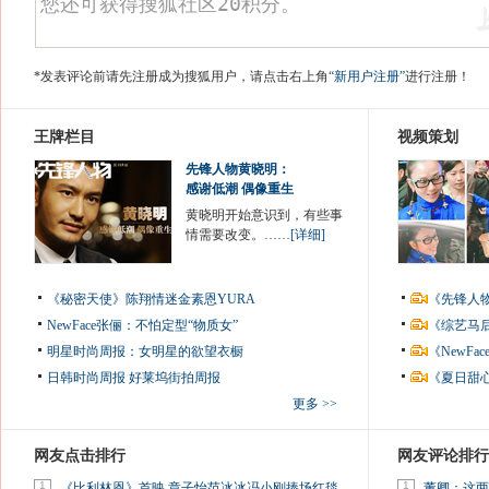
*发表评论前请先注册成为搜狐用户，请点击右上角
“新用户注册”
进行注册！
王牌栏目
视频策划
先锋人物黄晓明：
感谢低潮 偶像重生
黄晓明开始意识到，有些事
情需要改变。……
[详细]
《秘密天使》陈翔情迷金素恩YURA
《先锋人
NewFace张俪：不怕定型“物质女”
《综艺马
明星时尚周报：女明星的欲望衣橱
《NewF
日韩时尚周报
好莱坞街拍周报
《夏日甜
更多 >>
网友点击排行
网友评论排行
1
1
《比利林恩》首映 章子怡范冰冰冯小刚捧场红毯
董卿：这两