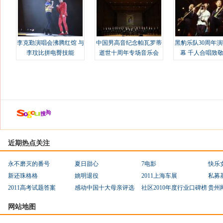
李克勤演唱会沸腾红馆 与
中国男高音纪念帕瓦罗蒂
黑豹乐队30周年
李玟比拼电臀技能
逝世十周年专场音乐会
幕 千人合唱致
近期热点关注
永不磨灭的番号
夏日甜心
7电影
快乐
新还珠格格
姚明退役
2011上海车展
私募
2011高考试题答案
感动中国十大母亲评选
社区2010年度行业口碑榜
贵州
网站地图