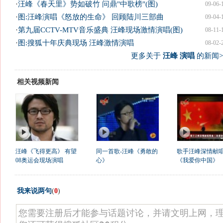
·
汪峰《春天里》势如破竹 问鼎"中歌榜"(图)
09-06-
·
图:汪峰演唱《怒放的生命》 回顾陆川三部曲
09-04-
·
第九届CCTV-MTV音乐盛典 汪峰现场激情演唱(图)
08-11-
·
图:搜狐十年庆典现场 汪峰激情演唱
08-02-
更多关于
汪峰 演唱
的新闻>
相关视频新闻
汪峰《飞得更高》 有望
同一首歌-汪峰《勇敢的
歌手汪峰深情献
08奥运会现场演唱
心》
《我爱你中国》
我来说两句
(
0
)