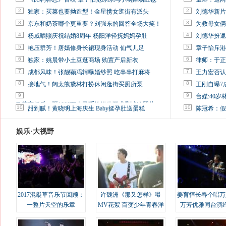
2
2
独家：买菜也要拗造型！金星携女逛街有派头
刘德华新片
3
3
京东和奶茶哪个更重要？刘强东的回答全场大笑！
为救母女俩
4
4
杨威晒照庆祝结婚8周年 杨阳洋轻抚妈妈孕肚
刘德华扮邋
5
5
艳压群芳！唐嫣修身长裙现身活动 仙气儿足
章子怡斥港
6
6
独家：姚晨带小土豆逛商场 购置产后新衣
律师：于正
7
7
成都风味！张靓颖冯轲曝婚纱照 吃串串打麻将
王力宏否认
8
8
接地气！阔太熊黛林打扮休闲逛街买厕所泵
王刚自曝7
9
9
台媒:40
马蓉离婚后，砸1000万人民币给媒体要求删掉这照片
10
10
甜到腻！黄晓明上海庆生 Baby挺孕肚送蛋糕
陈冠希：假
娱乐·大视野
2017混凝草音乐节回顾：
许魏洲《那又怎样》曝
姜育恒长春个唱万
一整片天空的乐章
MV花絮 百变少年青春洋
万芳优雅同台演
溢