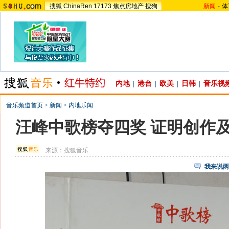
搜狐
ChinaRen
17173
焦点房地产
搜狗
新闻
-
体
内地
|
港台
|
欧美
|
日韩
|
音乐视
音乐频道首页
>
新闻
>
内地乐闻
汪峰中歌榜夺四奖 证明创作
来源：
搜狐音乐
我来说两