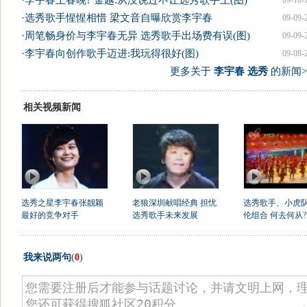
·
李宇春上春晚? 金越:从没说过不让选秀歌手上(图)
09-10-
·
选秀歌手惺惺相惜 梁文音自曝欣赏李宇春
09-09-
·
周笔畅身价与李宇春无异 选秀歌手出场费有误(图)
09-09-
·
李宇春向创作歌手迈进:我玩得很好(图)
09-08-
更多关于
李宇春 选秀
的新闻>
相关视频新闻
选秀之星李宇春张靓颖
老狼深圳献唱经典 担忧
选秀歌手、小虎
最好的竞争对手
选秀歌手未来发展
伦组合 何去何从?
我来说两句
(
0
)