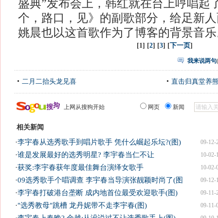
盛典”发布会上，韩红就在台上哼唱起
个，路口，见》的副歌部分，给足新人
姚晨也以这首歌作为了博客的背景音乐
[1] [
2
] [
3
] [
下一页
]
我来说两句
二月二抬头龙见喜
直击归真堂养
上网从搜狗开始
网页
新闻
相关新闻
·
李宇春从选秀歌手到唱片歌手 凭什么崛起乐坛?(图)
09-12-
·
谁是发展最好的选秀明星? 李宇春当仁不让
10-02-
·
获奖:李宇春获年度最佳舞台演绎女歌手
10-02-
·
09选秀歌手个唱调查 李宇春当导演张靓颖时尚了(图
09-12-
·
李宇春打破港台垄断 成内地首位最受欢迎歌手(图)
09-11-
·
"选秀教母"跳槽 龙丹妮带不走李宇春(图)
09-11-