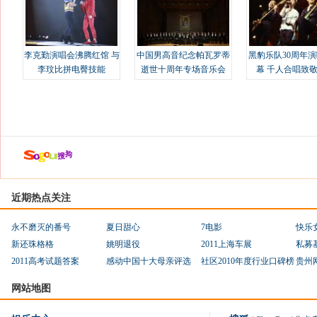
李克勤演唱会沸腾红馆 与
中国男高音纪念帕瓦罗蒂
黑豹乐队30周年
李玟比拼电臀技能
逝世十周年专场音乐会
幕 千人合唱致
近期热点关注
永不磨灭的番号
夏日甜心
7电影
快乐
新还珠格格
姚明退役
2011上海车展
私募
2011高考试题答案
感动中国十大母亲评选
社区2010年度行业口碑榜
贵州
网站地图