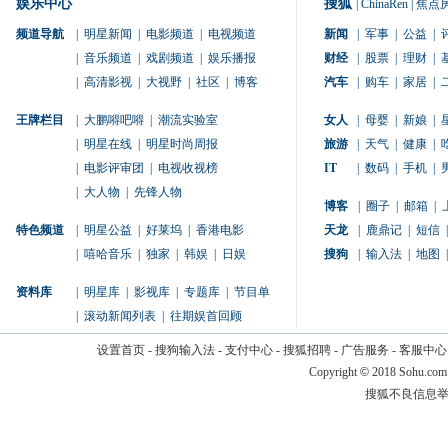
娱乐中心
搜狐
|
ChinaRen
|
焦点
频道导航
|
明星新闻
|
电影频道
|
电视频道
新闻
|
军事
|
公益
|
|
音乐频道
|
戏剧频道
|
娱乐播报
财经
|
股票
|
理财
|
|
高清影视
|
大视野
|
社区
|
博客
汽车
|
购车
|
家居
|
王牌栏目
|
大鹏嘚吧嘚
|
潮流实验室
女人
|
母婴
|
新娘
|
|
明星在线
|
明星时尚周报
旅游
|
天气
|
健康
|
|
电影评审团
|
电视收视榜
IT
|
数码
|
手机
|
|
大人物
|
先锋人物
博客
|
圈子
|
邮箱
|
特色频道
|
明星公益
|
好莱坞
|
香港电影
天龙
|
鹿鼎记
|
短信
|
|
嘻哈音乐
|
独家
|
韩娱
|
日娱
搜狗
|
输入法
|
地图
|
资料库
|
明星库
|
影视库
|
专题库
|
节目单
|
滚动新闻列表
|
往期娱首回顾
设置首页
-
搜狗输入法
-
支付中心
-
搜狐招聘
-
广告服务
-
客服中心
Copyright
©
2018 Sohu.com
搜狐不良信息