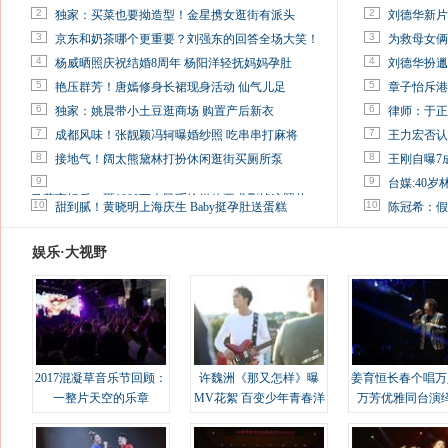
2
2
独家：买菜也要拗造型！金星携女逛街有派头
刘德华新片
3
3
京东和奶茶哪个更重要？刘强东的回答全场大笑！
为救母女俩
4
4
杨威晒照庆祝结婚8周年 杨阳洋轻抚妈妈孕肚
刘德华扮邋
5
5
艳压群芳！唐嫣修身长裙现身活动 仙气儿足
章子怡斥港
6
6
独家：姚晨带小土豆逛商场 购置产后新衣
律师：于正
7
7
成都风味！张靓颖冯轲曝婚纱照 吃串串打麻将
王力宏否认
8
8
接地气！阔太熊黛林打扮休闲逛街买厕所泵
王刚自曝7
9
9
台媒:40
马蓉离婚后，砸1000万人民币给媒体要求删掉这照片
10
10
甜到腻！黄晓明上海庆生 Baby挺孕肚送蛋糕
陈冠希：假
娱乐·大视野
2017混凝草音乐节回顾：
许魏洲《那又怎样》曝
姜育恒长春个唱万
一整片天空的乐章
MV花絮 百变少年青春洋
万芳优雅同台演
溢