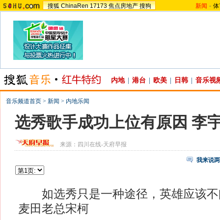
搜狐
ChinaRen
17173
焦点房地产
搜狗
新闻
-
体
内地
|
港台
|
欧美
|
日韩
|
音乐视
音乐频道首页
>
新闻
>
内地乐闻
选秀歌手成功上位有原因 李宇
来源：
四川在线-天府早报
我来说两
如选秀只是一种途径，英雄应该不问
麦田老总宋柯