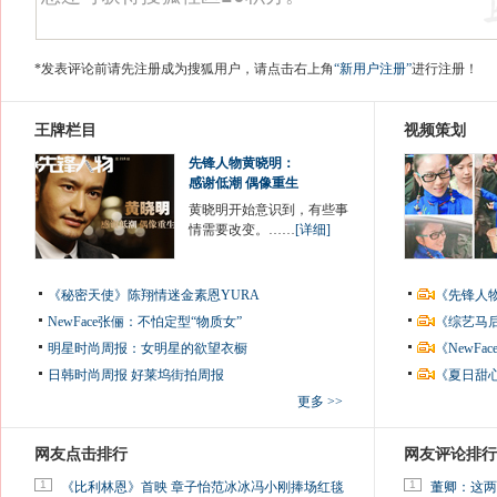
*发表评论前请先注册成为搜狐用户，请点击右上角
“新用户注册”
进行注册！
王牌栏目
视频策划
先锋人物黄晓明：
感谢低潮 偶像重生
黄晓明开始意识到，有些事
情需要改变。……
[详细]
《秘密天使》陈翔情迷金素恩YURA
《先锋人
NewFace张俪：不怕定型“物质女”
《综艺马
明星时尚周报：女明星的欲望衣橱
《NewF
日韩时尚周报
好莱坞街拍周报
《夏日甜
更多 >>
网友点击排行
网友评论排行
1
1
《比利林恩》首映 章子怡范冰冰冯小刚捧场红毯
董卿：这两