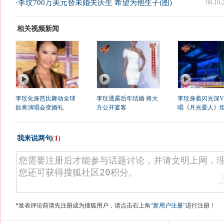
·
李玟700万美元替未婚夫庆生 希望为他生子(图)
08-10-
相关视频新闻
李玟化身芭比舞动全球
李玟透露后年结婚 将大
李玟身着闪光深
欲将演唱会变婚礼
方公开宴客
唱《月光爱人》
我来说两句
(
1
)
*发表评论前请先注册成为搜狐用户，请点击右上角
“新用户注册”
进行注册！