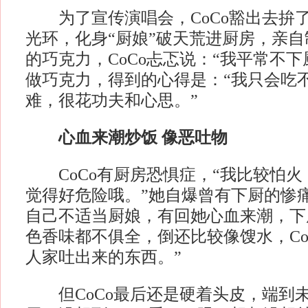
为了宣传演唱会，CoCo豁出去拚
光环，化身“厨娘”破天荒进厨房，亲
的巧克力，CoCo忐忑说：“我平常不下
做巧克力，得到的心得是：“我只会吃
难，很花功夫和心思。”
心血来潮炒饭 像恶吐物
CoCo有厨房恐惧症，“我比较怕火
觉得好危险哦。”她自爆曾有下厨的惨
自己不适当厨娘，有回她心血来潮，下
色香味都不俱全，倒还比较像馊水，Co
人家吐出来的东西。”
但CoCo最后还是硬着头皮，端到