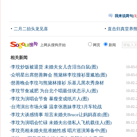
我来说两句
(
1
二月二抬头龙见喜
直击归真堂养
上网从搜狗开始
网页
新闻
相关新闻
·
李玟炒饭被退货 未婚夫女儿含泪当白鼠(图)
10-03-
·
众明星出席慈善舞会 熊黛林李玟撞衫显尴尬(图)
10-03-
·
慈善晚会李玟与熊黛林撞衫 乐基儿黑衣秀身材
10-02-
·
李玟节食减肥 为台北个唱最佳状态示人(图)
10-02-
·
李玟为演唱会节食 暴瘦变成纸片人(图)
10-02-
·
台湾演出市场火爆 温拿张惠妹李玟3月车轮战
10-02-
·
李玟大谈感情事 坦言未婚夫Bruce让妈妈喜欢(图)
10-01-
·
李玟为演唱会忙碌 未婚夫出借私人飞机载佳人(图)
09-12-
·
李玟亮相未婚夫批准她性感 唱片巡演筹备中(图)
09-02-