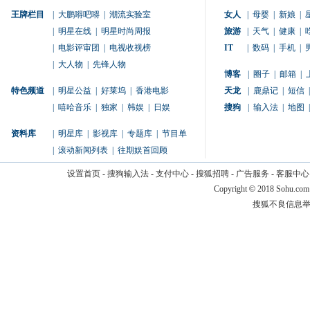
王牌栏目
|
大鹏嘚吧嘚
|
潮流实验室
女人
|
母婴
|
新娘
|
|
明星在线
|
明星时尚周报
旅游
|
天气
|
健康
|
|
电影评审团
|
电视收视榜
IT
|
数码
|
手机
|
|
大人物
|
先锋人物
博客
|
圈子
|
邮箱
|
特色频道
|
明星公益
|
好莱坞
|
香港电影
天龙
|
鹿鼎记
|
短信
|
|
嘻哈音乐
|
独家
|
韩娱
|
日娱
搜狗
|
输入法
|
地图
|
资料库
|
明星库
|
影视库
|
专题库
|
节目单
|
滚动新闻列表
|
往期娱首回顾
设置首页
-
搜狗输入法
-
支付中心
-
搜狐招聘
-
广告服务
-
客服中心
Copyright
©
2018 Sohu.com
搜狐不良信息