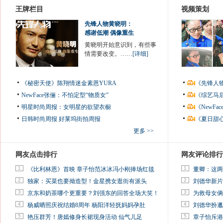
王牌栏目
视频策划
先锋人物黄晓明：
感谢低潮 偶像重生
黄晓明开始意识到，有些事
情需要改变。……
[详细]
《秘密天使》陈翔情迷金素恩YURA
《先锋人
NewFace张俪：不怕定型“物质女”
《综艺马
明星时尚周报：女明星的欲望衣橱
《NewF
日韩时尚周报
好莱坞街拍周报
《夏日甜
更多 >>
网友点击排行
网友评论排行
1
1
《比利林恩》首映 章子怡范冰冰冯小刚捧场红毯
董卿：这两
2
2
独家：买菜也要拗造型！金星携女逛街有派头
刘德华新片
3
3
京东和奶茶哪个更重要？刘强东的回答全场大笑！
为救母女俩
4
4
杨威晒照庆祝结婚8周年 杨阳洋轻抚妈妈孕肚
刘德华扮邋
5
5
艳压群芳！唐嫣修身长裙现身活动 仙气儿足
章子怡斥港