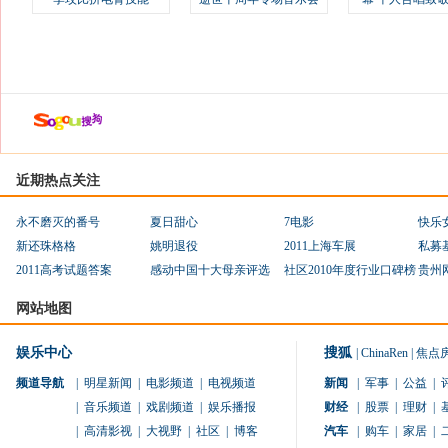
近期热点关注
永不磨灭的番号
夏日甜心
7电影
快乐
新还珠格格
姚明退役
2011上海车展
私募
2011高考试题答案
感动中国十大母亲评选
社区2010年度行业口碑榜
贵州
网站地图
娱乐中心
搜狐
|
ChinaRen
|
焦点
频道导航
|
明星新闻
|
电影频道
|
电视频道
新闻
|
军事
|
公益
|
|
音乐频道
|
戏剧频道
|
娱乐播报
财经
|
股票
|
理财
|
|
高清影视
|
大视野
|
社区
|
博客
汽车
|
购车
|
家居
|