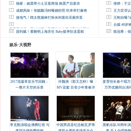
6
6
独家：姚晨带小土豆逛商场 购置产后新衣
律师：于正
7
7
成都风味！张靓颖冯轲曝婚纱照 吃串串打麻将
王力宏否认
8
8
接地气！阔太熊黛林打扮休闲逛街买厕所泵
王刚自曝7
9
9
台媒:40
马蓉离婚后，砸1000万人民币给媒体要求删掉这照片
10
10
甜到腻！黄晓明上海庆生 Baby挺孕肚送蛋糕
陈冠希：假
娱乐·大视野
2017混凝草音乐节回顾：
许魏洲《那又怎样》曝
姜育恒长春个唱万
一整片天空的乐章
MV花絮 百变少年青春洋
万芳优雅同台演
溢
李克勤演唱会沸腾红馆 与
中国男高音纪念帕瓦罗蒂
黑豹乐队30周年
李玟比拼电臀技能
逝世十周年专场音乐会
幕 千人合唱致