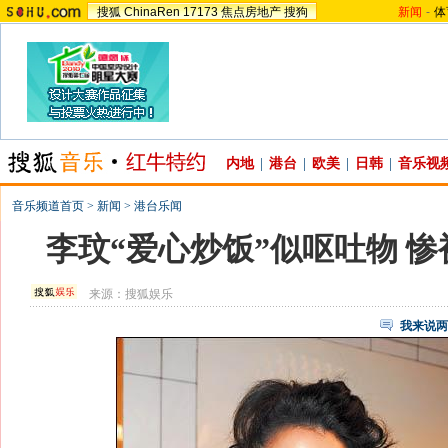
搜狐
ChinaRen
17173
焦点房地产
搜狗
新闻
-
体
内地
|
港台
|
欧美
|
日韩
|
音乐视
音乐频道首页
>
新闻
>
港台乐闻
李玟“爱心炒饭”似呕吐物 
来源：
搜狐娱乐
我来说两