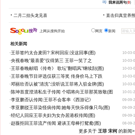
我来说两句
(
0
)
二月二抬头龙见喜
直击归真堂养
上网从搜狗开始
网页
新闻
相关新闻
·
王菲签约太合麦田? 宋柯回应:没这回事(图)
10-03-
·
央视春晚"最喜爱"仅得第三 王菲一笑了之
10-03-
·
王菲春晚献唱《传奇》 歌坛"翻唱风"继续刮(图)
10-03-
·
王菲春晚节目评选仅获三等奖 传身价马上下跌
10-03-
·
邓丽欣否认被"清洗":没听说王菲将入驻金牌(图)
10-03-
·
陈坤首度澄清私生子传闻 个唱将向王菲那英致敬(图
10-01-
·
李亚鹏否认传闻:王菲不会客串《西游记》
09-09-
·
李亚鹏驳王菲染怪病传闻:她每天快乐得像只鸟(图)
09-09-
·
经纪人回应王菲夫妇为女办居港权传闻(图)
09-09-
·
赵薇拒回王菲流产传闻 避谈王母棒打鸳鸯(图)
08-09-
更多关于
王菲 宋柯
的新闻>