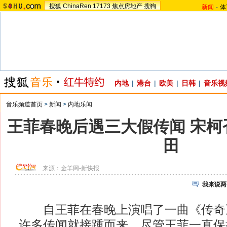
搜狐
ChinaRen
17173
焦点房地产
搜狗
新闻
-
体
内地
|
港台
|
欧美
|
日韩
|
音乐视
音乐频道首页
>
新闻
>
内地乐闻
王菲春晚后遇三大假传闻 宋柯
田
来源：
金羊网-新快报
我来说两
自王菲在春晚上演唱了一曲《传奇
许多传闻就接踵而来。尽管王菲一直保