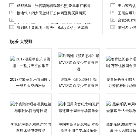
7
7
成都风味！张靓颖冯轲曝婚纱照 吃串串打麻将
王力宏否认
8
8
接地气！阔太熊黛林打扮休闲逛街买厕所泵
王刚自曝7
9
9
台媒:40
马蓉离婚后，砸1000万人民币给媒体要求删掉这照片
10
10
甜到腻！黄晓明上海庆生 Baby挺孕肚送蛋糕
陈冠希：假
娱乐·大视野
2017混凝草音乐节回顾：
许魏洲《那又怎样》曝
姜育恒长春个唱万
一整片天空的乐章
MV花絮 百变少年青春洋
万芳优雅同台演
溢
李克勤演唱会沸腾红馆 与
中国男高音纪念帕瓦罗蒂
黑豹乐队30周年
李玟比拼电臀技能
逝世十周年专场音乐会
幕 千人合唱致