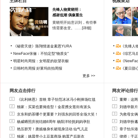
王牌栏目
视频策划
先锋人物黄晓明：
感谢低潮 偶像重生
黄晓明开始意识到，有些事
情需要改变。……
[详细]
《秘密天使》陈翔情迷金素恩YURA
《先锋人
NewFace张俪：不怕定型“物质女”
《综艺马
明星时尚周报：女明星的欲望衣橱
《NewF
日韩时尚周报
好莱坞街拍周报
《夏日甜
更多 >>
网友点击排行
网友评论排行
1
1
《比利林恩》首映 章子怡范冰冰冯小刚捧场红毯
董卿：这两
2
2
独家：买菜也要拗造型！金星携女逛街有派头
刘德华新片
3
3
京东和奶茶哪个更重要？刘强东的回答全场大笑！
为救母女俩
4
4
杨威晒照庆祝结婚8周年 杨阳洋轻抚妈妈孕肚
刘德华扮邋
5
5
艳压群芳！唐嫣修身长裙现身活动 仙气儿足
章子怡斥港
6
6
独家：姚晨带小土豆逛商场 购置产后新衣
律师：于正