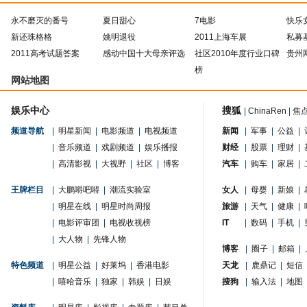
永不磨灭的番号
夏日甜心
7电影
快乐
新还珠格格
姚明退役
2011上海车展
私募
2011高考试题答案
感动中国十大母亲评选
社区2010年度行业口碑
贵州
榜
网站地图
娱乐中心
搜狐
|
ChinaRen
|
焦
频道导航
|
明星新闻
|
电影频道
|
电视频道
新闻
|
军事
|
公益
|
|
音乐频道
|
戏剧频道
|
娱乐播报
财经
|
股票
|
理财
|
|
高清影视
|
大视野
|
社区
|
博客
汽车
|
购车
|
家居
|
王牌栏目
|
大鹏嘚吧嘚
|
潮流实验室
女人
|
母婴
|
新娘
|
|
明星在线
|
明星时尚周报
旅游
|
天气
|
健康
|
|
电影评审团
|
电视收视榜
IT
|
数码
|
手机
|
|
大人物
|
先锋人物
博客
|
圈子
|
邮箱
|
特色频道
|
明星公益
|
好莱坞
|
香港电影
天龙
|
鹿鼎记
|
短信
|
嘻哈音乐
|
独家
|
韩娱
|
日娱
搜狗
|
输入法
|
地图