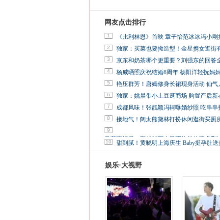
网友点击排行
1
《比利林恩》首映 章子怡范冰冰冯小刚
2
独家：买菜也要拗造型！金星携女逛街
3
京东和奶茶哪个更重要？刘强东的回答
4
杨威晒照庆祝结婚8周年 杨阳洋轻抚妈
5
艳压群芳！唐嫣修身长裙现身活动 仙气
6
独家：姚晨带小土豆逛商场 购置产后新
7
成都风味！张靓颖冯轲曝婚纱照 吃串串
8
接地气！阔太熊黛林打扮休闲逛街买厕
9
马蓉离婚后，砸1000万人民币给媒体要求删
10
甜到腻！黄晓明上海庆生 Baby挺孕肚送
娱乐·大视野