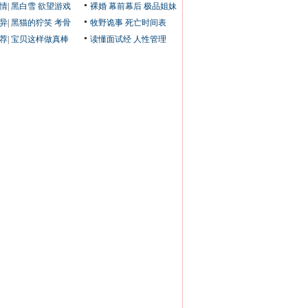
情
|
黑白雪
欲望游戏
裸婚
幕前幕后
极品姐妹
异
|
黑猫的狞笑
考骨
牧野诡事
死亡时间表
荐
|
宝贝这样做真棒
读懂面试经
人性管理