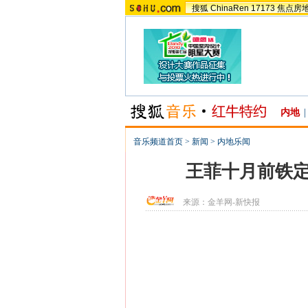
搜狐
ChinaRen
17173
焦点房
内地
|
音乐频道首页
>
新闻
>
内地乐闻
王菲十月前铁定
来源：
金羊网-新快报