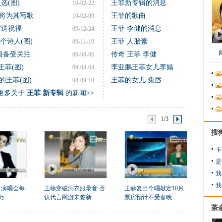
选(图)
王菲新专辑的消息
10-02-22
将为其写歌
王菲的歌曲
10-02-09
空送祝福
王菲 李健的消息
09-12-24
个诗人(图)
王菲 人胎素
09-11-19
辑备受关注
传奇 王菲 李健
09-08-06
菲(图)
李亚鹏王菲女儿李嫣
09-08-04
王菲(图)
王菲的女儿 兔唇
08-09-10
更多关于
王菲 新专辑
的新闻>>
1/3
搜
卡
是
我
我
 演唱会每
王菲穿破洞衣服录音 否
王菲复出个唱敲定10月
万
认代言网游未签新..
票房预计不受春晚..
茶