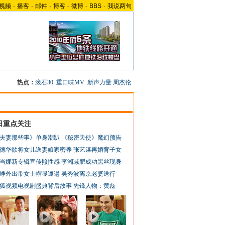
视频
-
播客
-
邮件
-
博客
-
微博
-
BBS
-
我说两句
热点：
滚石30
重口味MV
新声力量
周杰伦
日重点关注
夫妻那些事》单身潮趴
《秘密天使》魔幻预告
德华欲将女儿送妻娘家密养
张艺谋再婚育子女
当娜新专辑宣传照性感
李湘减肥成功黑丝现身
峥外出带女士帽显邋遢
吴秀波离京老婆送行
狐视频电视剧盛典背后故事
先锋人物：黄磊