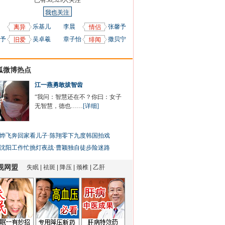
已有
58,329
人关注
我也关注
乐基儿
李晨
张馨予
离异
情侣
予
吴卓羲
章子怡
撒贝宁
旧爱
绯闻
狐微博热点
江一燕勇敢拔智齿
“我问：智慧还在不？你曰：女子
无智慧，德也……
[详细]
烨飞奔回家看儿子
·
陈翔零下九度韩国拍戏
沈阳工作忙挑灯夜战
·
曹颖独自徒步险迷路