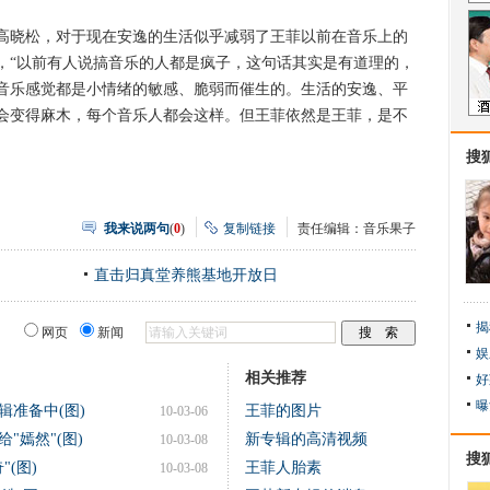
晓松，对于现在安逸的生活似乎减弱了王菲以前在音乐上的
，“以前有人说搞音乐的人都是疯子，这句话其实是有道理的，
音乐感觉都是小情绪的敏感、脆弱而催生的。生活的安逸、平
会变得麻木，每个音乐人都会这样。但王菲依然是王菲，是不
搜
我来说两句
(
0
)
复制链接
责任编辑：音乐果子
直击归真堂养熊基地开放日
揭
网页
新闻
娱
相关推荐
好
曝
辑准备中(图)
王菲的图片
10-03-06
"嫣然"(图)
新专辑的高清视频
10-03-08
搜
(图)
王菲人胎素
10-03-08