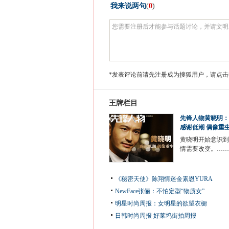
我来说两句
(
0
)
*发表评论前请先注册成为搜狐用户，请点击
王牌栏目
先锋人物黄晓明：
感谢低潮 偶像重
黄晓明开始意识到
情需要改变。……
《秘密天使》陈翔情迷金素恩YURA
NewFace张俪：不怕定型“物质女”
明星时尚周报：女明星的欲望衣橱
日韩时尚周报
好莱坞街拍周报