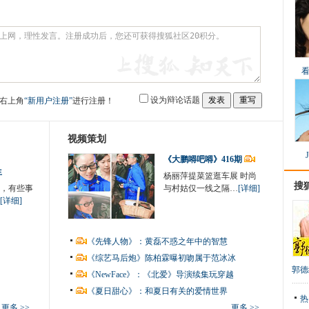
设为辩论话题
右上角
“新用户注册”
进行注册！
视频策划
《大鹏嘚吧嘚》416期
生
杨丽萍提菜篮逛车展 时尚
搜
，有些事
与村姑仅一线之隔…
[详细]
[详细]
《先锋人物》：黄磊不惑之年中的智慧
《综艺马后炮》陈柏霖曝初吻属于范冰冰
郭德
《NewFace》：《北爱》导演续集玩穿越
《夏日甜心》：和夏日有关的爱情世界
热
更多 >>
更多 >>