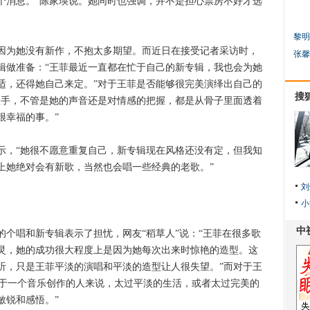
个消息。”陈家瑛说。她同时也强调，并不是担心票房不好才选
黎明
为她没有新作，不抱太多期望。而近日在接受记者采访时，
张馨
辑做准备：“王菲最近一直都在忙于自己的新专辑，我也会为她
适，还得她自己来定。”对于王菲是否能够很完美演绎出自己的
搜
歌手，不管是她的声音还是对情感的把握，都是从骨子里面透着
很幸福的事。”
，“她很不愿意重复自己，新专辑现在风格还没有定，但我知
上她绝对会有新歌，当然也会唱一些经典的老歌。”
刘
小
唱和新专辑表示了担忧，网友“稻草人”说：“王菲在很多歌
灵，她的成功很大程度上是因为她每次出来时惊艳的造型。这
听，只是王菲平淡的演唱和平淡的造型让人很失望。”而对于王
“对于一个音乐创作的人来说，太过平淡的生活，或者太过完美的
敏锐和感悟。”