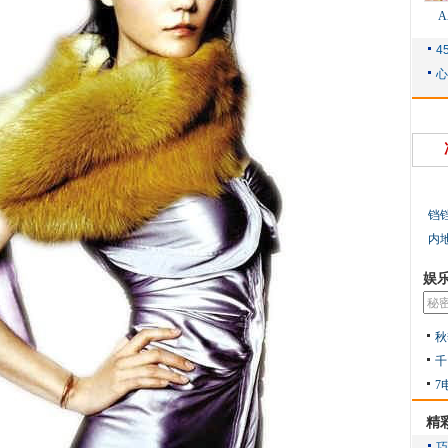
铛
内
娱
秋
千
7
精