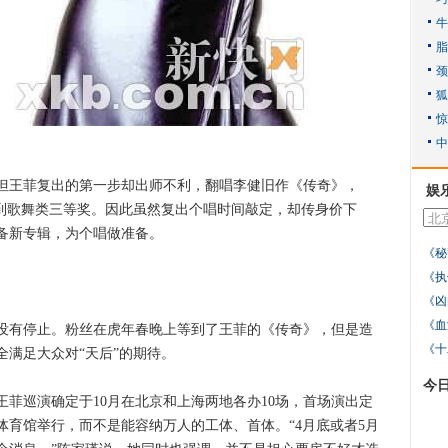
王菲复出的第一步却出师不利，翻唱李健旧作《传奇》，
娱
得到歌舞类三等奖。因此虽然复出个唱时间敲定，却传身价下
备新专辑，为个唱做准备。
《秘
《执
《凶
《血
有停止。粉丝在虎年春晚上等到了王菲的《传奇》，但是造
《十
满足大众对“天后”的期待。
今
巡演确定于10月在北京和上海两地各办10场，首场演出定
心体育馆举行，而不是能容纳万人的工体、首体。“4月底或者5月