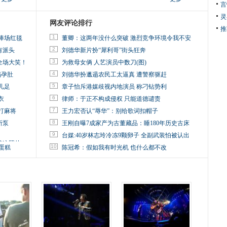
言
灵
网友评论排行
推
1
捧场红毯
董卿：这两年没什么突破 激烈竞争环境令我不安
2
有派头
刘德华新片扮“犀利哥”街头狂奔
3
全场大笑！
为救母女俩 人艺演员中数刀(图)
4
妈孕肚
刘德华扮邋遢农民工太逼真 遭警察驱赶
5
儿足
章子怡斥港媒歧视内地演员 称刁钻势利
6
衣
律师：于正不构成侵权 只能道德谴责
7
打麻将
王力宏否认“辱华”：别给歌词扣帽子
8
所泵
王刚自曝7成家产为古董藏品：睡180年历史古床
9
台媒:40岁林志玲冷冻9颗卵子 全副武装怕被认出
掉这照片
10
蛋糕
陈冠希：假如我有时光机 也什么都不改