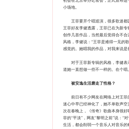
初会在北京举办记者会，正式宣布这
小场地。
王菲要开个唱巡演，很多歌迷都因
王菲好友李健透露，王菲已在为新专
创作几首作品，当然最后觉得合不合
风格，李健说：“王菲是难得一见的
感觉的。她唱我的作品，对我来说是
对于王菲新专辑的风格，李健表示
道她一直想做一些不一样的。在个唱
被安逸生活磨走了性格？
前日有不少网友在网络上对王菲的个
迷心中早已经神化了，她不单歌声空
次在春晚上，《传奇》歌曲本身很好
菲的“平淡”，网友“黎明之前”说：
生活，都会削弱一个音乐人对音乐的