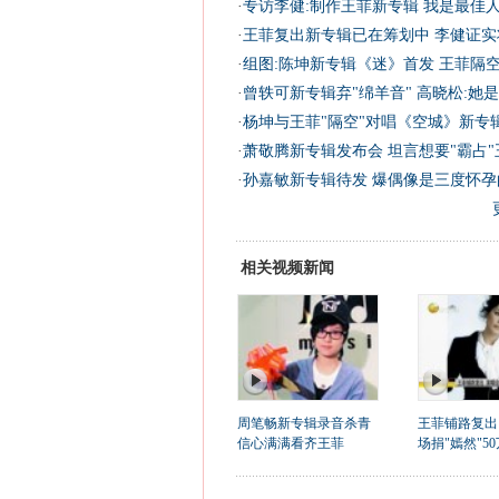
·
专访李健:制作王菲新专辑 我是最佳人
·
王菲复出新专辑已在筹划中 李健证实
·
组图:陈坤新专辑《迷》首发 王菲隔
·
曾轶可新专辑弃"绵羊音" 高晓松:她是
·
杨坤与王菲"隔空"对唱《空城》新专
·
萧敬腾新专辑发布会 坦言想要"霸占"王
·
孙嘉敏新专辑待发 爆偶像是三度怀孕的
相关视频新闻
周笔畅新专辑录音杀青
王菲铺路复出
信心满满看齐王菲
场捐"嫣然"50