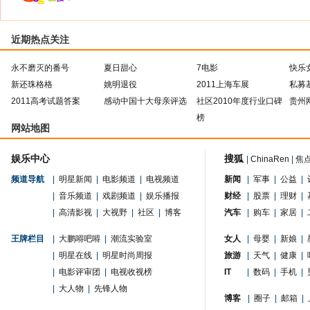
近期热点关注
永不磨灭的番号
夏日甜心
7电影
快乐
新还珠格格
姚明退役
2011上海车展
私募
2011高考试题答案
感动中国十大母亲评选
社区2010年度行业口碑
贵州
榜
网站地图
娱乐中心
搜狐
|
ChinaRen
|
焦
频道导航
|
明星新闻
|
电影频道
|
电视频道
新闻
|
军事
|
公益
|
|
音乐频道
|
戏剧频道
|
娱乐播报
财经
|
股票
|
理财
|
|
高清影视
|
大视野
|
社区
|
博客
汽车
|
购车
|
家居
|
王牌栏目
|
大鹏嘚吧嘚
|
潮流实验室
女人
|
母婴
|
新娘
|
|
明星在线
|
明星时尚周报
旅游
|
天气
|
健康
|
|
电影评审团
|
电视收视榜
IT
|
数码
|
手机
|
|
大人物
|
先锋人物
博客
|
圈子
|
邮箱
|