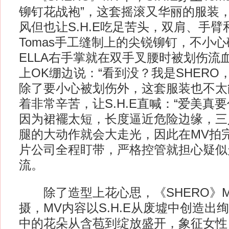
铆钉花战袍”，这套摇滚又华丽的服装
风但也让S.H.E吃足苦头，双肩、手
Tomas手工缝制上的尖锐铆钉，不小
ELLA右手掌就在双手叉腰时被划伤流
上OK绷边说：“看到没？我是SHERO
除了要小心被划伤外，这套服装也不太
着非常辛苦，让S.H.E直喊：“爱美真要
因为裙襬太短，长度逼近危险边缘，三
腿的大动作就会大走光，因此在MV拍
片公司全程盯带，严格控管就担心疑似
流。
除了造型上花心思，《SHERO》M
摄，MV内容以S.H.E从废墟中创造出
中的花朵从含苞到绽放盛开，象征女性