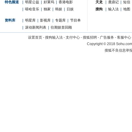
特色频道
|
明星公益
|
好莱坞
|
香港电影
天龙
|
鹿鼎记
|
短信
|
嘻哈音乐
|
独家
|
韩娱
|
日娱
搜狗
|
输入法
|
地图
资料库
|
明星库
|
影视库
|
专题库
|
节目单
|
滚动新闻列表
|
往期娱首回顾
设置首页
-
搜狗输入法
-
支付中心
-
搜狐招聘
-
广告服务
-
客服中心
Copyright
©
2018 Sohu.com 
搜狐不良信息举