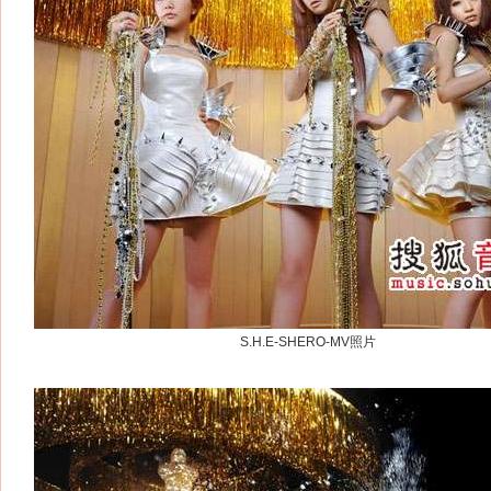
S.H.E-SHERO-MV照片