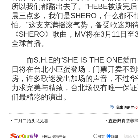
所以我们都豁出去了。”HEBE被泼完
晨三点多，我们是SHERO，什么都不
怕。”这支充满摇滚气势，备受歌迷期
《SHERO》歌曲，MV将在3月11日至3
全球首播。
而S.H.E的“SHE IS THE ONE爱
日将在台北小巨蛋登场，门票开卖不到
房，许多歌迷发出加场的声音，不过华
力求完美与精致，台北场仅有唯一保证
们最精彩的演出。
我来说两句
(
0
二月二抬头龙见喜
直击归真堂养
上网从搜狗开始
网页
新闻