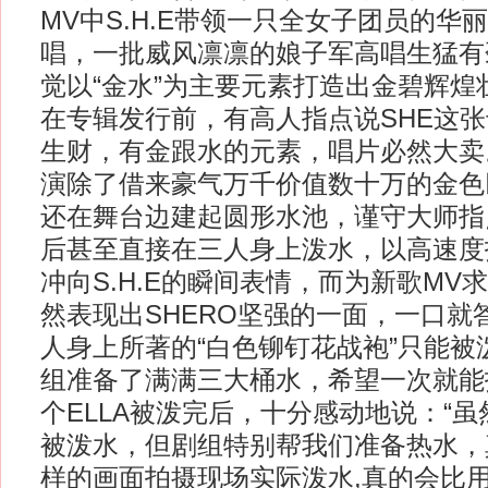
MV中S.H.E带领一只全女子团员的华
唱，一批威风凛凛的娘子军高唱生猛有
觉以“金水”为主要元素打造出金碧辉煌
在专辑发行前，有高人指点说SHE这
生财，有金跟水的元素，唱片必然大卖
演除了借来豪气万千价值数十万的金色
还在舞台边建起圆形水池，谨守大师指
后甚至直接在三人身上泼水，以高速度
冲向S.H.E的瞬间表情，而为新歌MV求
然表现出SHERO坚强的一面，一口就
人身上所著的“白色铆钉花战袍”只能被
组准备了满满三大桶水，希望一次就能
个ELLA被泼完后，十分感动地说：“
被泼水，但剧组特别帮我们准备热水，
样的画面拍摄现场实际泼水,真的会比