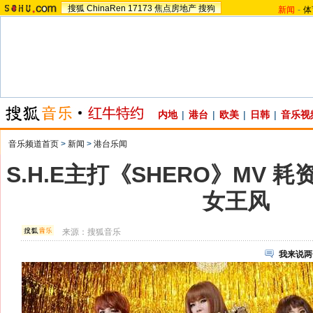
搜狐
ChinaRen
17173
焦点房地产
搜狗
新闻
-
体
内地
|
港台
|
欧美
|
日韩
|
音乐视
音乐频道首页
>
新闻
>
港台乐闻
S.H.E主打《SHERO》MV 耗
女王风
来源：
搜狐音乐
我来说两