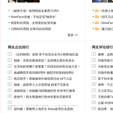
《秘密天使》陈翔情迷金素恩YURA
《先锋人
NewFace张俪：不怕定型“物质女”
《综艺马
明星时尚周报：女明星的欲望衣橱
《NewF
日韩时尚周报
好莱坞街拍周报
《夏日甜
更多 >>
网友点击排行
网友评论排行
1
1
《比利林恩》首映 章子怡范冰冰冯小刚捧场红毯
董卿：这两
2
2
独家：买菜也要拗造型！金星携女逛街有派头
刘德华新片
3
3
京东和奶茶哪个更重要？刘强东的回答全场大笑！
为救母女俩
4
4
杨威晒照庆祝结婚8周年 杨阳洋轻抚妈妈孕肚
刘德华扮邋
5
5
艳压群芳！唐嫣修身长裙现身活动 仙气儿足
章子怡斥港
6
6
独家：姚晨带小土豆逛商场 购置产后新衣
律师：于正
7
7
成都风味！张靓颖冯轲曝婚纱照 吃串串打麻将
王力宏否认
8
8
接地气！阔太熊黛林打扮休闲逛街买厕所泵
王刚自曝7
9
9
台媒:40
马蓉离婚后，砸1000万人民币给媒体要求删掉这照片
10
10
甜到腻！黄晓明上海庆生 Baby挺孕肚送蛋糕
陈冠希：假