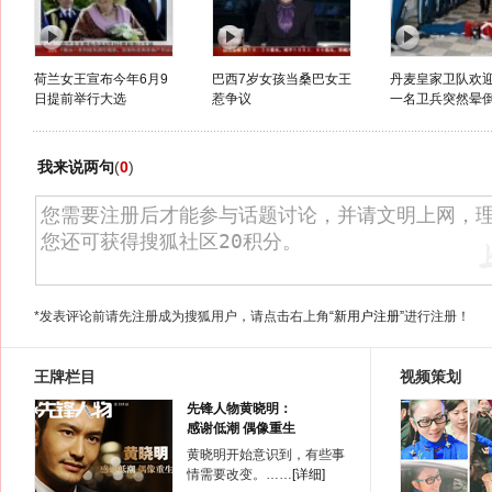
荷兰女王宣布今年6月9
巴西7岁女孩当桑巴女王
丹麦皇家卫队欢
日提前举行大选
惹争议
一名卫兵突然晕
我来说两句
(
0
)
*发表评论前请先注册成为搜狐用户，请点击右上角
“新用户注册”
进行注册！
王牌栏目
视频策划
先锋人物黄晓明：
感谢低潮 偶像重生
黄晓明开始意识到，有些事
情需要改变。……
[详细]