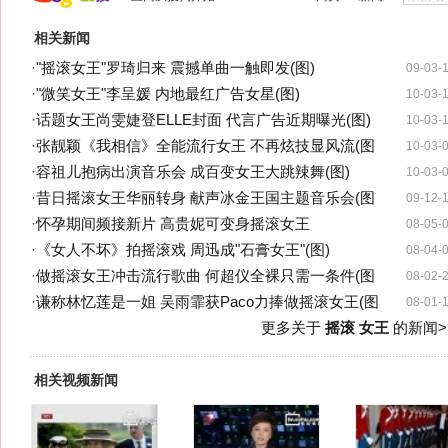
相关新闻
·
"摇滚女王"罗琦归来 震撼单曲一触即发(图)
09-03-
·
"微笑女王"李呈媛 内地最红广告女星(图)
10-03-
·
话题女王尚雯婕登ELLE封面 代言广告近期曝光(图)
10-03-
·
张靓颖《我相信》全能流行女王 不再炫技显风流(图
10-03-
·
容祖儿抱病出演音乐会 成百变女王大跳辣舞(图)
10-03-
·
昔日摇滚女王华丽转身 献声冰金王国主题音乐会(图
09-12-
·
怀孕期间频接新片 高贵妮可变身摇滚女王
08-05-
·
《女人不坏》拍摇滚戏 周迅成"石膏女王"(图)
08-04-
·
做摇滚女王冲击流行歌曲 何超仪全裸只需一条件(图
08-02-
·
谦称林忆莲是一姐 吴雨霏获Paco力捧做摇滚女王(图
08-01-
更多关于
摇滚 女王
的新闻>
相关视频新闻