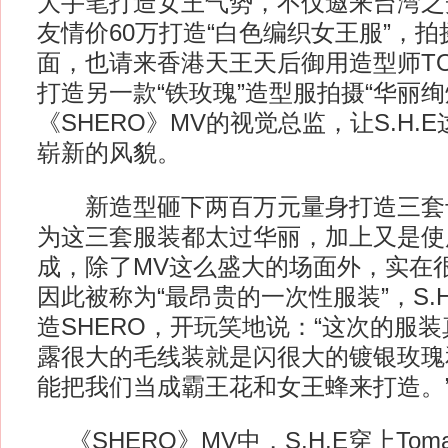
大手笔打造女王气势，不仅邀来台湾之
友情价60万打造“白色编织女王服”，拍
面，也请来香港天王天后御用造型师TO
打造另一款“铁玫瑰”造型服拍摄“华丽
《SHERO》MV的视觉总监，让S.H.
崭新的风貌。
新造型砸下两百万元量身打造三套
为这三套服装都太过华丽，加上又是使
成，除了MV这么盛大的场面外，实在
因此被称为“最昂贵的一次性服装”，S.
造SHERO，开玩笑地说：“这次的服
露很大的毛线装就是闪很大的镀银玫瑰
能把我们当成霸王花和女王蜂来打造。
《SHERO》MV中，S.H.E穿上Tom