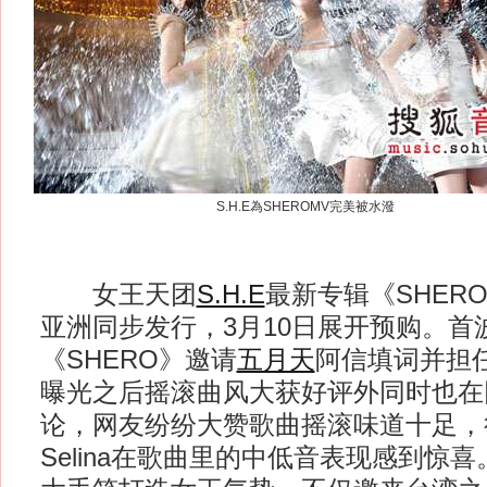
S.H.E為SHEROMV完美被水潑
女王天团
S.H.E
最新专辑《SHERO
亚洲同步发行，3月10日展开预购。首
《SHERO》邀请
五月天
阿信填词并担
曝光之后摇滚曲风大获好评外同时也在
论，网友纷纷大赞歌曲摇滚味道十足，
Selina在歌曲里的中低音表现感到惊