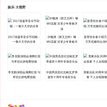
娱乐·大视野
2017混凝草音乐节回顾：
许魏洲《那又怎样》曝
姜育恒长春个唱万
一整片天空的乐章
MV花絮 百变少年青春洋
万芳优雅同台演
溢
李克勤演唱会沸腾红馆 与
中国男高音纪念帕瓦罗蒂
黑豹乐队30周年
李玟比拼电臀技能
逝世十周年专场音乐会
幕 千人合唱致