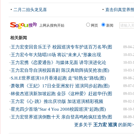
二月二抬头龙见喜
直击归真堂养
上网从搜狗开始
网页
新闻
相关新闻
·
王力宏变回音乐王子 校园巡演专车护送百万名琴(图
09-04-
·
王力宏今年大陆唱10场 将以"未来人"形象出现
10-03-
·
王力宏携《恋爱通告》与媒体见面 讲导演进化论
10-03-
·
王力宏自导自演校园喜剧 陈汉典助阵搞笑抢攻(图)
10-03-
·
S.H.E世界巡演10月香港起跑 走"轻熟女"路线(图)
09-08-
·
萧敬腾《王妃》17日全亚洲发行 巡演同步起跑(图)
09-07-
·
林俊杰巡演新加坡起跑 金莎《这种爱》赶超华仔(图
09-03-
·
王力宏《心·跳》推出庆功版 加送巡演精彩视频
09-02-
·
星光四少首场"Star 4 You 2008校园巡演"起跑(图)
08-10-
·
王力宏世界巡演倒数十天 亲自登高鸣枪疯狂造势(图
08-09-
更多关于
王力宏 巡演
的新闻>