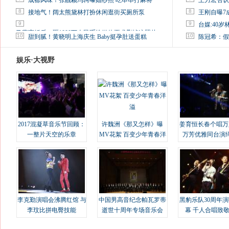
成都风味！张靓颖冯轲曝婚纱照 吃串串打麻将
王力宏否认
8
8
接地气！阔太熊黛林打扮休闲逛街买厕所泵
王刚自曝7
9
9
台媒:40
马蓉离婚后，砸1000万人民币给媒体要求删掉这照片
10
10
甜到腻！黄晓明上海庆生 Baby挺孕肚送蛋糕
陈冠希：假
娱乐·大视野
2017混凝草音乐节回顾：
许魏洲《那又怎样》曝
姜育恒长春个唱万
一整片天空的乐章
MV花絮 百变少年青春洋
万芳优雅同台演
溢
李克勤演唱会沸腾红馆 与
中国男高音纪念帕瓦罗蒂
黑豹乐队30周年
李玟比拼电臀技能
逝世十周年专场音乐会
幕 千人合唱致