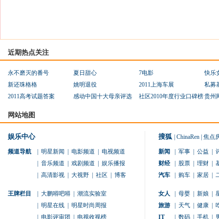
近期热点关注
永不磨灭的番号
夏日甜心
7电影
快乐
新还珠格格
姚明退役
2011上海车展
私募
2011高考试题答案
感动中国十大母亲评选
社区2010年度行业口碑榜
贵州
网站地图
娱乐中心
搜狐
|
ChinaRen
|
焦点
频道导航
|
明星新闻
|
电影频道
|
电视频道
新闻
|
军事
|
公益
|
|
音乐频道
|
戏剧频道
|
娱乐播报
财经
|
股票
|
理财
|
|
高清影视
|
大视野
|
社区
|
博客
汽车
|
购车
|
家居
|
王牌栏目
|
大鹏嘚吧嘚
|
潮流实验室
女人
|
母婴
|
新娘
|
|
明星在线
|
明星时尚周报
旅游
|
天气
|
健康
|
|
电影评审团
|
电视收视榜
IT
|
数码
|
手机
|