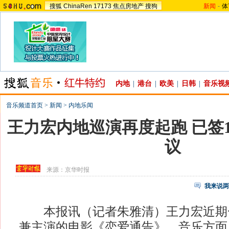
搜狐
ChinaRen
17173
焦点房地产
搜狗
新闻
-
体
内地
|
港台
|
欧美
|
日韩
|
音乐视
音乐频道首页
>
新闻
>
内地乐闻
王力宏内地巡演再度起跑 已签
议
来源：
京华时报
我来说两
本报讯（记者朱雅清）王力宏近期
兼主演的电影《恋爱通告》。音乐方面，他