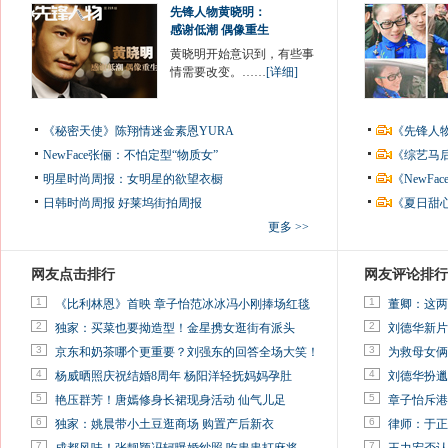
先锋人物黄晓明：
感谢低潮 偶像重生
黄晓明开始意识到，有些事
情需要改变。……
[详细]
《秘密天使》陈翔情迷金素恩YURA
《先锋人
NewFace张俪：不怕定型“物质女”
《综艺马
明星时尚周报：女明星的欲望衣橱
《NewF
日韩时尚周报
好莱坞街拍周报
《夏日甜
更多 >>
网友点击排行
网友评论排行
1
1
《比利林恩》首映 章子怡范冰冰冯小刚捧场红毯
董卿：这两
2
2
独家：买菜也要拗造型！金星携女逛街有派头
刘德华新片
3
3
京东和奶茶哪个更重要？刘强东的回答全场大笑！
为救母女俩
4
4
杨威晒照庆祝结婚8周年 杨阳洋轻抚妈妈孕肚
刘德华扮邋
5
5
艳压群芳！唐嫣修身长裙现身活动 仙气儿足
章子怡斥港
6
6
独家：姚晨带小土豆逛商场 购置产后新衣
律师：于正
7
7