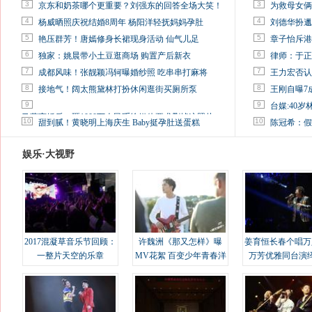
3
3
京东和奶茶哪个更重要？刘强东的回答全场大笑！
为救母女俩
4
4
杨威晒照庆祝结婚8周年 杨阳洋轻抚妈妈孕肚
刘德华扮邋
5
5
艳压群芳！唐嫣修身长裙现身活动 仙气儿足
章子怡斥港
6
6
独家：姚晨带小土豆逛商场 购置产后新衣
律师：于正
7
7
成都风味！张靓颖冯轲曝婚纱照 吃串串打麻将
王力宏否认
8
8
接地气！阔太熊黛林打扮休闲逛街买厕所泵
王刚自曝7
9
9
台媒:40
马蓉离婚后，砸1000万人民币给媒体要求删掉这照片
10
10
甜到腻！黄晓明上海庆生 Baby挺孕肚送蛋糕
陈冠希：假
娱乐·大视野
2017混凝草音乐节回顾：
许魏洲《那又怎样》曝
姜育恒长春个唱万
一整片天空的乐章
MV花絮 百变少年青春洋
万芳优雅同台演
溢