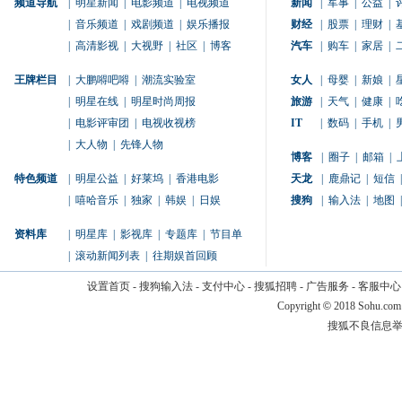
频道导航
|
明星新闻
|
电影频道
|
电视频道
新闻
|
军事
|
公益
|
|
音乐频道
|
戏剧频道
|
娱乐播报
财经
|
股票
|
理财
|
|
高清影视
|
大视野
|
社区
|
博客
汽车
|
购车
|
家居
|
王牌栏目
|
大鹏嘚吧嘚
|
潮流实验室
女人
|
母婴
|
新娘
|
|
明星在线
|
明星时尚周报
旅游
|
天气
|
健康
|
|
电影评审团
|
电视收视榜
IT
|
数码
|
手机
|
|
大人物
|
先锋人物
博客
|
圈子
|
邮箱
|
特色频道
|
明星公益
|
好莱坞
|
香港电影
天龙
|
鹿鼎记
|
短信
|
|
嘻哈音乐
|
独家
|
韩娱
|
日娱
搜狗
|
输入法
|
地图
|
资料库
|
明星库
|
影视库
|
专题库
|
节目单
|
滚动新闻列表
|
往期娱首回顾
设置首页
-
搜狗输入法
-
支付中心
-
搜狐招聘
-
广告服务
-
客服中心
Copyright
©
2018 Sohu.com
搜狐不良信息