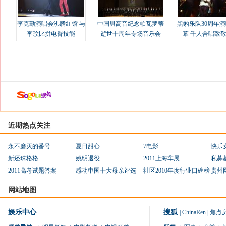
李克勤演唱会沸腾红馆 与
中国男高音纪念帕瓦罗蒂
黑豹乐队30周年
李玟比拼电臀技能
逝世十周年专场音乐会
幕 千人合唱致
近期热点关注
永不磨灭的番号
夏日甜心
7电影
快乐
新还珠格格
姚明退役
2011上海车展
私募
2011高考试题答案
感动中国十大母亲评选
社区2010年度行业口碑榜
贵州
网站地图
娱乐中心
搜狐
|
ChinaRen
|
焦点