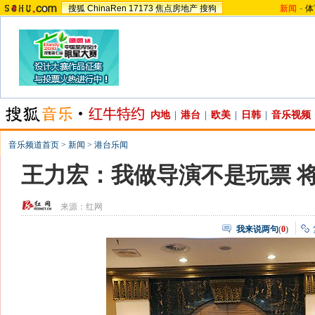
搜狐
ChinaRen
17173
焦点房地产
搜狗
新闻
-
体
内地
|
港台
|
欧美
|
日韩
|
音乐视频
音乐频道首页
>
新闻
>
港台乐闻
王力宏：我做导演不是玩票 
来源：
红网
我来说两句
(
0
)