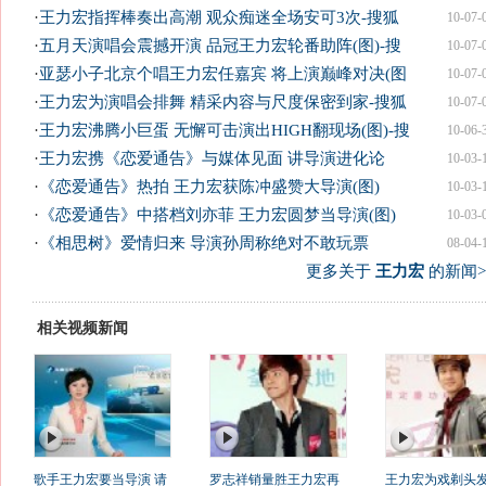
·
王力宏指挥棒奏出高潮 观众痴迷全场安可3次-搜狐
10-07-
·
五月天演唱会震撼开演 品冠王力宏轮番助阵(图)-搜
10-07-
·
亚瑟小子北京个唱王力宏任嘉宾 将上演巅峰对决(图
10-07-
·
王力宏为演唱会排舞 精采内容与尺度保密到家-搜狐
10-07-
·
王力宏沸腾小巨蛋 无懈可击演出HIGH翻现场(图)-搜
10-06-
·
王力宏携《恋爱通告》与媒体见面 讲导演进化论
10-03-
·
《恋爱通告》热拍 王力宏获陈冲盛赞大导演(图)
10-03-
·
《恋爱通告》中搭档刘亦菲 王力宏圆梦当导演(图)
10-03-
·
《相思树》爱情归来 导演孙周称绝对不敢玩票
08-04-
更多关于
王力宏
的新闻>
相关视频新闻
歌手王力宏要当导演 请
罗志祥销量胜王力宏再
王力宏为戏剃头发