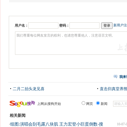
新用户注
用户名：
密码：
我来
二月二抬头龙见喜
直击归真堂养
上网从搜狗开始
网页
新闻
相关新闻
·
组图:演唱会刮毛露八块肌 王力宏登小巨蛋倒数-搜
10-07-