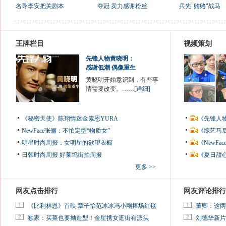
名导李安把关剧本
夺冠 卖力感谢粉丝
兵先"贿赂"战马
王牌栏目
视频策划
先锋人物黄晓明：
感谢低潮 偶像重生
黄晓明开始意识到，有些事
情需要改变。……
[详细]
《秘密天使》陈翔情迷金素恩YURA
《先锋人
NewFace张俪：不怕定型“物质女”
《综艺马
明星时尚周报：女明星的欲望衣橱
《NewF
日韩时尚周报
好莱坞街拍周报
《夏日甜
更多 >>
网友点击排行
网友评论排行
1
1
《比利林恩》首映 章子怡范冰冰冯小刚捧场红毯
董卿：这两
2
2
独家：买菜也要拗造型！金星携女逛街有派头
刘德华新片