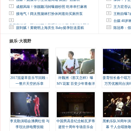
7
7
成都风味！张靓颖冯轲曝婚纱照 吃串串打麻将
王力宏否认
8
8
接地气！阔太熊黛林打扮休闲逛街买厕所泵
王刚自曝7
9
9
台媒:40
马蓉离婚后，砸1000万人民币给媒体要求删掉这照片
10
10
甜到腻！黄晓明上海庆生 Baby挺孕肚送蛋糕
陈冠希：假
娱乐·大视野
2017混凝草音乐节回顾：
许魏洲《那又怎样》曝
姜育恒长春个唱万
一整片天空的乐章
MV花絮 百变少年青春洋
万芳优雅同台演
溢
李克勤演唱会沸腾红馆 与
中国男高音纪念帕瓦罗蒂
黑豹乐队30周年
李玟比拼电臀技能
逝世十周年专场音乐会
幕 千人合唱致