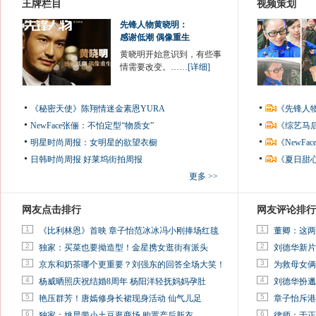
王牌栏目
视频策划
先锋人物黄晓明：
感谢低潮 偶像重生
黄晓明开始意识到，有些事
情需要改变。……
[详细]
《秘密天使》陈翔情迷金素恩YURA
《先锋人
NewFace张俪：不怕定型“物质女”
《综艺马
明星时尚周报：女明星的欲望衣橱
《NewF
日韩时尚周报
好莱坞街拍周报
《夏日甜
更多 >>
网友点击排行
网友评论排行
1
1
《比利林恩》首映 章子怡范冰冰冯小刚捧场红毯
董卿：这两
2
2
独家：买菜也要拗造型！金星携女逛街有派头
刘德华新片
3
3
京东和奶茶哪个更重要？刘强东的回答全场大笑！
为救母女俩
4
4
杨威晒照庆祝结婚8周年 杨阳洋轻抚妈妈孕肚
刘德华扮邋
5
5
艳压群芳！唐嫣修身长裙现身活动 仙气儿足
章子怡斥港
6
6
独家：姚晨带小土豆逛商场 购置产后新衣
律师：于正