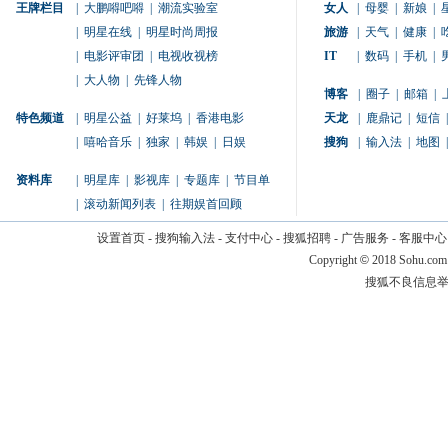
王牌栏目
|
大鹏嘚吧嘚
|
潮流实验室
女人
|
母婴
|
新娘
|
|
明星在线
|
明星时尚周报
旅游
|
天气
|
健康
|
|
电影评审团
|
电视收视榜
IT
|
数码
|
手机
|
|
大人物
|
先锋人物
博客
|
圈子
|
邮箱
|
特色频道
|
明星公益
|
好莱坞
|
香港电影
天龙
|
鹿鼎记
|
短信
|
|
嘻哈音乐
|
独家
|
韩娱
|
日娱
搜狗
|
输入法
|
地图
|
资料库
|
明星库
|
影视库
|
专题库
|
节目单
|
滚动新闻列表
|
往期娱首回顾
设置首页
-
搜狗输入法
-
支付中心
-
搜狐招聘
-
广告服务
-
客服中心
Copyright
©
2018 Sohu.com
搜狐不良信息