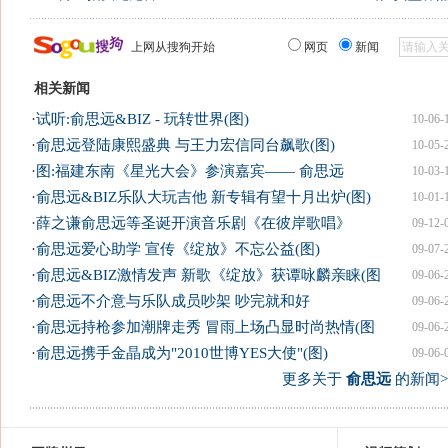
上网从搜狗开始
网页
新闻
相关新闻
·
试听:俞思远&BIZ - 玩转世界(图)
10-06-
·
俞思远登陆康熙盛典 与王力宏信同台飙歌(图)
10-05-
·
图:福建东南《星光大会》参演嘉宾—— 俞思远
10-03-
·
俞思远&BIZ乐队大玩吉他 新专辑有望十月出炉(图)
10-01-
·
薛之谦俞思远等圣诞开演音乐剧《在彼岸歌唱》
09-12-
·
俞思远爱心助学 宣传《绽放》不忘公益(图)
09-07-
·
俞思远&BIZ激情发声 新歌《绽放》获谭咏麟亲睐(图
09-06-
·
俞思远不介意与乐队成员吵架 吵完就和好
09-06-
·
俞思远持枪参加潮牌走秀 冒雨上场凸显时尚热情(图
09-06-
·
俞思远携手金晶成为"2010世博YES大使"(图)
09-06-
更多关于
俞思远
的新闻>