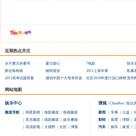
近期热点关注
永不磨灭的番号
夏日甜心
7电影
快乐
新还珠格格
姚明退役
2011上海车展
私募
2011高考试题答案
感动中国十大母亲评选
社区2010年度行业口碑榜
贵州
网站地图
娱乐中心
搜狐
|
ChinaRen
|
焦点
频道导航
|
明星新闻
|
电影频道
|
电视频道
新闻
|
军事
|
公益
|
|
音乐频道
|
戏剧频道
|
娱乐播报
财经
|
股票
|
理财
|
|
高清影视
|
大视野
|
社区
|
博客
汽车
|
购车
|
家居
|