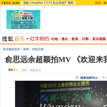
搜狐
ChinaRen
17173
焦点房地产
搜狗
新闻
-
体
内地
|
港台
|
欧美
|
日韩
|
音乐视频
音乐频道首页
>
新闻
>
内地乐闻
俞思远余超颖拍MV 《欢迎来
来源：
搜狐音乐
我来说两句
(
0
)