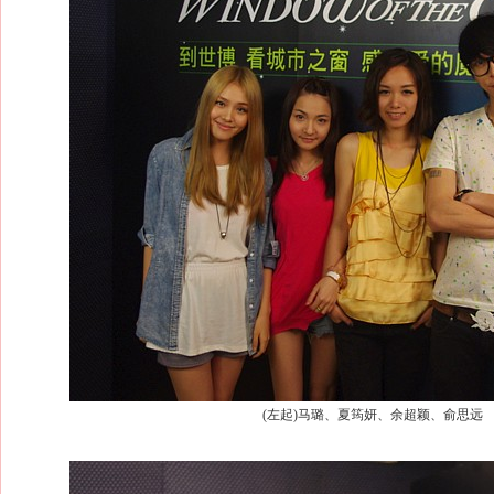
(左起)马璐、夏筠妍、余超颖、俞思远