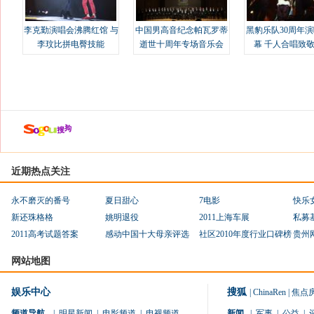
李克勤演唱会沸腾红馆 与
中国男高音纪念帕瓦罗蒂
黑豹乐队30周年
李玟比拼电臀技能
逝世十周年专场音乐会
幕 千人合唱致
近期热点关注
永不磨灭的番号
夏日甜心
7电影
快乐
新还珠格格
姚明退役
2011上海车展
私募
2011高考试题答案
感动中国十大母亲评选
社区2010年度行业口碑榜
贵州
网站地图
娱乐中心
搜狐
|
ChinaRen
|
焦点
频道导航
|
明星新闻
|
电影频道
|
电视频道
新闻
|
军事
|
公益
|