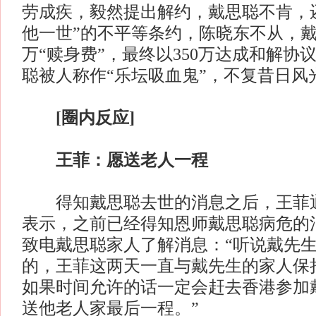
劳成疾，毅然提出解约，戴思聪不肯，
他一世”的不平等条约，陈晓东不从，戴
万“赎身费”，最终以350万达成和解协
聪被人称作“乐坛吸血鬼”，不复昔日风
[圈内反应]
王菲：愿送老人一程
得知戴思聪去世的消息之后，王菲通
表示，之前已经得知恩师戴思聪病危的
致电戴思聪家人了解消息：“听说戴先
的，王菲这两天一直与戴先生的家人保
如果时间允许的话一定会赶去香港参加
送他老人家最后一程。”