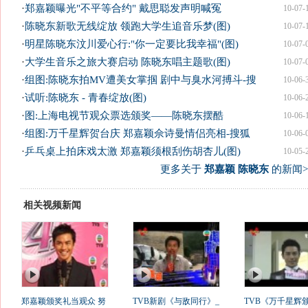
·
郑嘉颖曝光"不平等合约" 戴思聪发声明喊冤
10-07-
·
陈晓东新歌无线绽放 领跑大学生追音乐梦(图)
10-07-
·
明星陈晓东汶川爱心行:"你一定要比我幸福"(图)
10-07-
·
大学生音乐之旅大赛启动 陈晓东唱主题歌(图)
10-07-
·
组图:陈晓东拍MV遭美女掌掴 剧中与臭水河搏斗-搜
10-06-
·
试听:陈晓东 - 青春绽放(图)
10-06-
·
图:上海电视节观众票选颁奖——陈晓东摆酷
10-06-
·
组图:万千星辉贺台庆 郑嘉颖佘诗曼情侣亮相-搜狐
10-06-
·
乒乓桌上拍床戏太激 郑嘉颖须根刮伤胡杏儿(图)
10-05-
更多关于
郑嘉颖 陈晓东
的新闻>
相关视频新闻
郑嘉颖颁奖礼当观众 努
TVB新剧《与敌同行》_
TVB《万千星辉