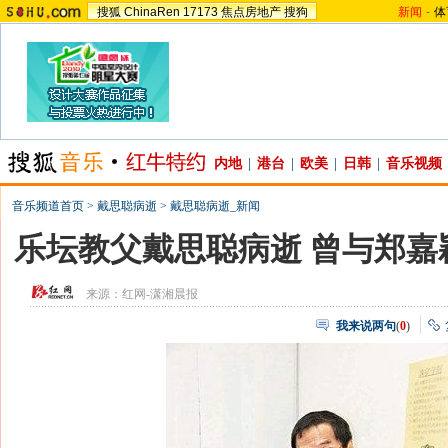
搜狐
ChinaRen
17173
焦点房地产
搜狗
新闻
-
体
内地
|
港台
|
欧美
|
日韩
|
音乐视频
音乐频道首页
>
戴思聪病逝
>
戴思聪病逝_新闻
乐坛教父戴思聪病逝 曾与郑嘉
来源：
红网-潇湘晨报
我来说两句
(
0
)