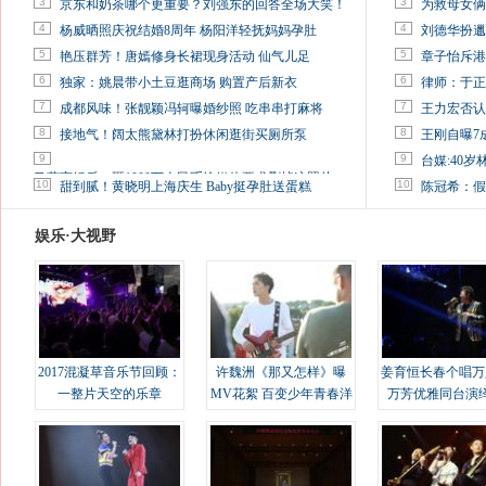
3
3
京东和奶茶哪个更重要？刘强东的回答全场大笑！
为救母女俩
4
4
杨威晒照庆祝结婚8周年 杨阳洋轻抚妈妈孕肚
刘德华扮邋
5
5
艳压群芳！唐嫣修身长裙现身活动 仙气儿足
章子怡斥港
6
6
独家：姚晨带小土豆逛商场 购置产后新衣
律师：于正
7
7
成都风味！张靓颖冯轲曝婚纱照 吃串串打麻将
王力宏否认
8
8
接地气！阔太熊黛林打扮休闲逛街买厕所泵
王刚自曝7
9
9
台媒:40
马蓉离婚后，砸1000万人民币给媒体要求删掉这照片
10
10
甜到腻！黄晓明上海庆生 Baby挺孕肚送蛋糕
陈冠希：假
娱乐·大视野
2017混凝草音乐节回顾：
许魏洲《那又怎样》曝
姜育恒长春个唱万
一整片天空的乐章
MV花絮 百变少年青春洋
万芳优雅同台演
溢