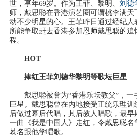
世，享年69岁。作为王菲、黎明、
刘德
师，戴思聪在香港演艺圈可谓桃李满天
动不少明星的心。王菲昨日通过经纪人
所能争取赶去香港参加恩师戴思聪的追
程。
HOT
捧红王菲刘德华黎明等歌坛巨星
戴思聪被誉为“香港乐坛教父”，一
巨星。戴思聪曾在内地接受正统乐理训练
后做过幕后代唱，其后教人唱歌，最早
一曲《我是中国人》走红，令戴思聪名
慕名跟他学唱歌。