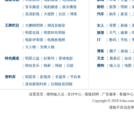
|
音乐频道
|
戏剧频道
|
娱乐播报
财经
|
股票
|
理财
|
|
高清影视
|
大视野
|
社区
|
博客
汽车
|
购车
|
家居
|
王牌栏目
|
大鹏嘚吧嘚
|
潮流实验室
女人
|
母婴
|
新娘
|
|
明星在线
|
明星时尚周报
旅游
|
天气
|
健康
|
|
电影评审团
|
电视收视榜
IT
|
数码
|
手机
|
|
大人物
|
先锋人物
博客
|
圈子
|
邮箱
|
特色频道
|
明星公益
|
好莱坞
|
香港电影
天龙
|
鹿鼎记
|
短信
|
|
嘻哈音乐
|
独家
|
韩娱
|
日娱
搜狗
|
输入法
|
地图
|
资料库
|
明星库
|
影视库
|
专题库
|
节目单
|
滚动新闻列表
|
往期娱首回顾
设置首页
-
搜狗输入法
-
支付中心
-
搜狐招聘
-
广告服务
-
客服中心
Copyright
©
2018 Sohu.com
搜狐不良信息