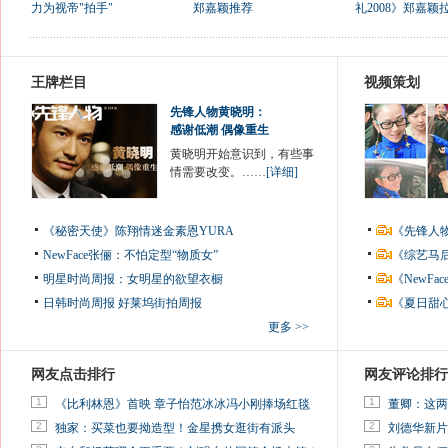
力为视帝"拍手"
郑嘉颖推荐
礼2008》郑嘉颖
王牌栏目
视频策划
先锋人物黄晓明：
感谢低潮 偶像重生
黄晓明开始意识到，有些事
情需要改变。……
[详细]
《秘密天使》陈翔情迷金素恩YURA
《先锋人
NewFace张俪：不怕定型“物质女”
《综艺马
明星时尚周报：女明星的欲望衣橱
《NewF
日韩时尚周报
好莱坞街拍周报
《夏日甜
更多 >>
网友点击排行
网友评论排行
1
1
《比利林恩》首映 章子怡范冰冰冯小刚捧场红毯
董卿：这两
2
2
独家：买菜也要拗造型！金星携女逛街有派头
刘德华新片