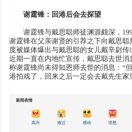
谢霆锋：回港后会去探望
谢霆锋与戴思聪师徒渊源颇深，1995
谢霆锋在父亲谢贤的引荐之下向戴思聪
度被媒体爆出与戴思聪的女儿戴辛尉传
近期一直在内地忙宣传，戴思聪去世消
称谢霆锋尚未得知恩师去世的消息：“
港拍戏了，回来之后一定会去戴先生家
新闻表情
高兴
难过
感动
愤怒