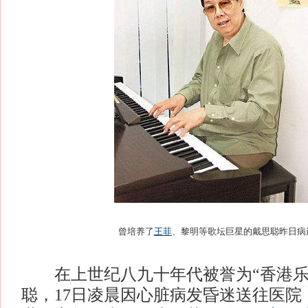
曾培养了
王菲
、黎明等歌坛巨星的戴思聪昨日病
在上世纪八九十年代被誉为“香港乐
聪，17日凌晨因心脏病发昏迷送往医院