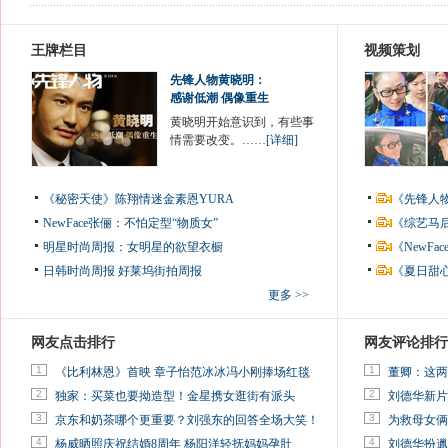
王牌栏目
视频策划
先锋人物黄晓明：
感谢低潮 偶像重生
黄晓明开始意识到，有些事
情需要改变。……
[详细]
《秘密天使》陈翔情迷金素恩YURA
《先锋人
NewFace张俪：不怕定型“物质女”
《综艺马
明星时尚周报：女明星的欲望衣橱
《NewF
日韩时尚周报
好莱坞街拍周报
《夏日甜
更多 >>
网友点击排行
网友评论排行
1
1
《比利林恩》首映 章子怡范冰冰冯小刚捧场红毯
董卿：这两
2
2
独家：买菜也要拗造型！金星携女逛街有派头
刘德华新片
3
3
京东和奶茶哪个更重要？刘强东的回答全场大笑！
为救母女俩
4
4
杨威晒照庆祝结婚8周年 杨阳洋轻抚妈妈孕肚
刘德华扮邋