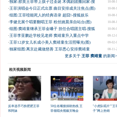
·
独家:那英王菲带上孩子过圣诞 木偶剧团搬回家-搜
10-08-
·
王菲演唱会今日正式出票 曲目安排成关注焦点(图)
10-08-
·
组图:王菲噎能死人的经典语录 超囧!-搜狐娱乐
10-08-
·
李健北展个唱要翻唱王菲 粉丝姚晨亲自站台(图)
10-08-
·
组图:窦靖童继承王菲金嗓子 担任合唱团主唱-搜狐
10-06-
·
王菲李亚鹏赴学校见老师 窦靖童升入重点中学
09-12-
·
王菲12岁女儿长成小美人窦靖童生活照曝光(图)
09-02-
·
独家组图:离京赴藏做慈善 王菲悉心安排窦靖童
08-11-
更多关于
王菲 窦靖童
的新闻>
相关视频新闻
反串选手巧扮肥肥王菲
50位名嘴接捐助热线 王
"小虎队唱片""王
和阿妹
菲领唱央视赈灾晚会
子"网上热销