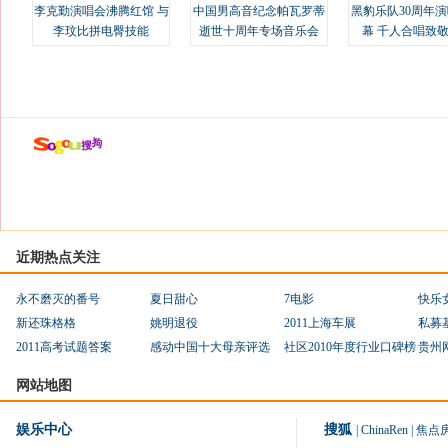
李克勤演唱会沸腾红馆 与
中国男高音纪念帕瓦罗蒂
黑豹乐队30周年
李玟比拼电臀技能
逝世十周年专场音乐会
幕 千人合唱致
近期热点关注
永不磨灭的番号
夏日甜心
7电影
快乐
新还珠格格
姚明退役
2011上海车展
私募
2011高考试题答案
感动中国十大母亲评选
社区2010年度行业口碑榜
贵州
网站地图
娱乐中心
搜狐
|
ChinaRen
|
焦点