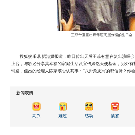
王菲带童童出席华谊高层刘韬的生日会
搜狐娱乐讯 据港媒报道，昨日传出天后王菲有意在复出演唱会
上台，与歌迷分享其幸福的家庭生活及宣传嫣然天使基金，另外有
铺路，但她的经理人陈家瑛否认其事：“八卦杂志写的都信呀？你会
新闻表情
高兴
难过
感动
愤怒