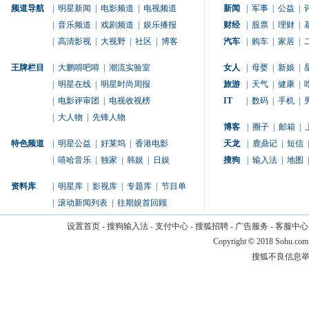
频道导航
|
明星新闻
|
电影频道
|
电视频道
新闻
|
军事
|
公益
|
|
音乐频道
|
戏剧频道
|
娱乐播报
财经
|
股票
|
理财
|
|
高清影视
|
大视野
|
社区
|
博客
汽车
|
购车
|
家居
|
王牌栏目
|
大鹏嘚吧嘚
|
潮流实验室
女人
|
母婴
|
新娘
|
|
明星在线
|
明星时尚周报
旅游
|
天气
|
健康
|
|
电影评审团
|
电视收视榜
IT
|
数码
|
手机
|
|
大人物
|
先锋人物
博客
|
圈子
|
邮箱
|
特色频道
|
明星公益
|
好莱坞
|
香港电影
天龙
|
鹿鼎记
|
短信
|
|
嘻哈音乐
|
独家
|
韩娱
|
日娱
搜狗
|
输入法
|
地图
|
资料库
|
明星库
|
影视库
|
专题库
|
节目单
|
滚动新闻列表
|
往期娱首回顾
设置首页
-
搜狗输入法
-
支付中心
-
搜狐招聘
-
广告服务
-
客服中心
Copyright
©
2018 Sohu.com
搜狐不良信息