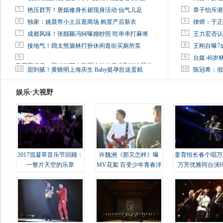
5
5
艳压群芳！唐嫣修身长裙现身活动 仙气儿足
章子怡斥港
6
6
独家：姚晨带小土豆逛商场 购置产后新衣
律师：于正
7
7
成都风味！张靓颖冯轲曝婚纱照 吃串串打麻将
王力宏否认
8
8
接地气！阔太熊黛林打扮休闲逛街买厕所泵
王刚自曝7
9
9
台媒:40
马蓉离婚后，砸1000万人民币给媒体要求删掉这照片
10
10
甜到腻！黄晓明上海庆生 Baby挺孕肚送蛋糕
陈冠希：假
娱乐·大视野
2017混凝草音乐节回顾：
许魏洲《那又怎样》曝
姜育恒长春个唱万
一整片天空的乐章
MV花絮 百变少年青春洋
万芳优雅同台演
溢