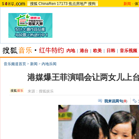
搜狐
ChinaRen
17173
焦点房地产
搜狗
新闻
-
体
内地
|
港台
|
欧美
|
日韩
|
音乐视频
音乐频道首页
>
新闻
>
内地乐闻
港媒爆王菲演唱会让两女儿上台
来源：
搜狐娱乐
我来说两句
(
0
)