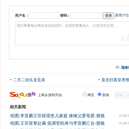
新用户注
用户名：
密码：
我来
二月二抬头龙见喜
直击归真堂养
上网从搜狗开始
网页
新闻
相关新闻
·
组图:李亚鹏王菲探望患儿家庭 难掩父爱母爱-搜狐
10-08-
·
组图:王菲冒寒赴藏 低调登机将与李亚鹏汇合-搜狐
10-08-