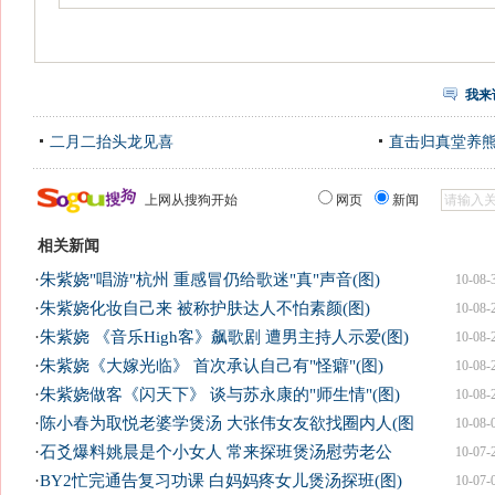
我来
二月二抬头龙见喜
直击归真堂养
上网从搜狗开始
网页
新闻
相关新闻
·
朱紫娆"唱游"杭州 重感冒仍给歌迷"真"声音(图)
10-08-
·
朱紫娆化妆自己来 被称护肤达人不怕素颜(图)
10-08-
·
朱紫娆 《音乐High客》飙歌剧 遭男主持人示爱(图)
10-08-
·
朱紫娆《大嫁光临》 首次承认自己有"怪癖"(图)
10-08-
·
朱紫娆做客《闪天下》 谈与苏永康的"师生情"(图)
10-08-
·
陈小春为取悦老婆学煲汤 大张伟女友欲找圈内人(图
10-08-
·
石爻爆料姚晨是个小女人 常来探班煲汤慰劳老公
10-07-
·
BY2忙完通告复习功课 白妈妈疼女儿煲汤探班(图)
10-07-