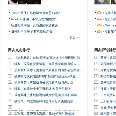
《秘密天使》陈翔情迷金素恩YURA
《先锋人
NewFace张俪：不怕定型“物质女”
《综艺马
明星时尚周报：女明星的欲望衣橱
《NewF
日韩时尚周报
好莱坞街拍周报
《夏日甜
更多 >>
网友点击排行
网友评论排行
1
1
《比利林恩》首映 章子怡范冰冰冯小刚捧场红毯
董卿：这两
2
2
独家：买菜也要拗造型！金星携女逛街有派头
刘德华新片
3
3
京东和奶茶哪个更重要？刘强东的回答全场大笑！
为救母女俩
4
4
杨威晒照庆祝结婚8周年 杨阳洋轻抚妈妈孕肚
刘德华扮邋
5
5
艳压群芳！唐嫣修身长裙现身活动 仙气儿足
章子怡斥港
6
6
独家：姚晨带小土豆逛商场 购置产后新衣
律师：于正
7
7
成都风味！张靓颖冯轲曝婚纱照 吃串串打麻将
王力宏否认
8
8
接地气！阔太熊黛林打扮休闲逛街买厕所泵
王刚自曝7
9
9
台媒:40
马蓉离婚后，砸1000万人民币给媒体要求删掉这照片
10
10
甜到腻！黄晓明上海庆生 Baby挺孕肚送蛋糕
陈冠希：假