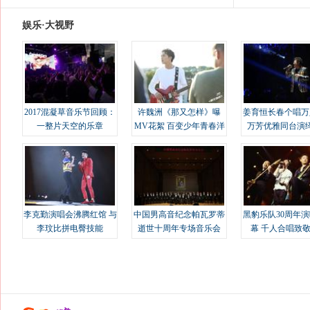
娱乐·大视野
2017混凝草音乐节回顾：
许魏洲《那又怎样》曝
姜育恒长春个唱万
一整片天空的乐章
MV花絮 百变少年青春洋
万芳优雅同台演
溢
李克勤演唱会沸腾红馆 与
中国男高音纪念帕瓦罗蒂
黑豹乐队30周年
李玟比拼电臀技能
逝世十周年专场音乐会
幕 千人合唱致