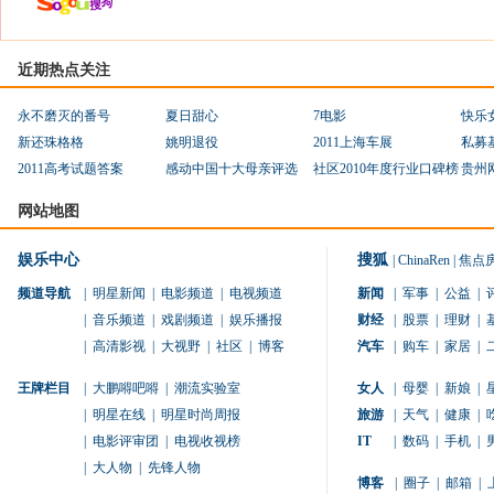
近期热点关注
永不磨灭的番号
夏日甜心
7电影
快乐
新还珠格格
姚明退役
2011上海车展
私募
2011高考试题答案
感动中国十大母亲评选
社区2010年度行业口碑榜
贵州
网站地图
娱乐中心
搜狐
|
ChinaRen
|
焦点
频道导航
|
明星新闻
|
电影频道
|
电视频道
新闻
|
军事
|
公益
|
|
音乐频道
|
戏剧频道
|
娱乐播报
财经
|
股票
|
理财
|
|
高清影视
|
大视野
|
社区
|
博客
汽车
|
购车
|
家居
|
王牌栏目
|
大鹏嘚吧嘚
|
潮流实验室
女人
|
母婴
|
新娘
|
|
明星在线
|
明星时尚周报
旅游
|
天气
|
健康
|
|
电影评审团
|
电视收视榜
IT
|
数码
|
手机
|
|
大人物
|
先锋人物
博客
|
圈子
|
邮箱
|