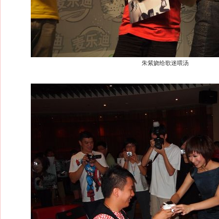
朱紫娆给歌迷喂汤