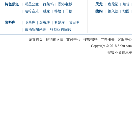
特色频道
|
明星公益
|
好莱坞
|
香港电影
天龙
|
鹿鼎记
|
短信
|
|
嘻哈音乐
|
独家
|
韩娱
|
日娱
搜狗
|
输入法
|
地图
|
资料库
|
明星库
|
影视库
|
专题库
|
节目单
|
滚动新闻列表
|
往期娱首回顾
设置首页
-
搜狗输入法
-
支付中心
-
搜狐招聘
-
广告服务
-
客服中心
Copyright
©
2018 Sohu.com
搜狐不良信息