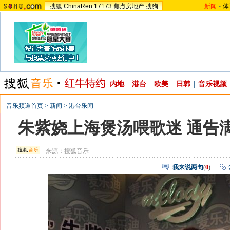
搜狐
ChinaRen
17173
焦点房地产
搜狗
新闻
-
体
内地
|
港台
|
欧美
|
日韩
|
音乐视频
音乐频道首页
>
新闻
>
港台乐闻
朱紫娆上海煲汤喂歌迷 通告满
来源：
搜狐音乐
我来说两句
(
0
)