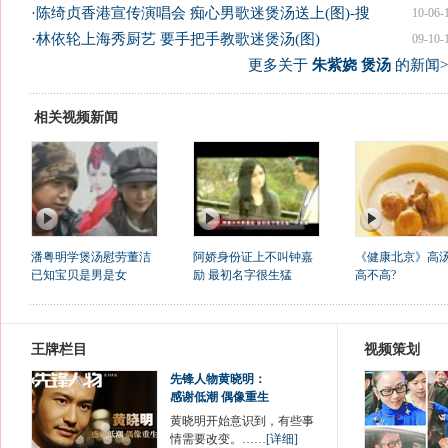
·
陈绮贞香港宣传演唱会 痴心男歌迷煲汤送上(图)-搜
10-06-
·
林依轮上海秀厨艺 要手把手教歌迷煲汤(图)
09-10-
更多关于
朱紫娆 煲汤
的新闻>
相关视频新闻
潘粤明学煲汤慰劳董洁
阿娇身份证上不叫钟嘉
《健康北京》高
已知宝贝是男是女
励 最初名字很生猛
高不高?
王牌栏目
视频策划
先锋人物黄晓明：
感谢低潮 偶像重生
黄晓明开始意识到，有些事
情需要改变。……
[详细]