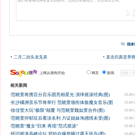
我来
二月二抬头龙见喜
直击归真堂养
上网从搜狗开始
网页
新闻
相关新闻
·
范晓萱将携百分百乐团亮相星光 演绎摇滚经典(图)
10-09-
·
长沙橘洲音乐节将举行 范晓萱领衔体验魔女音乐(图
10-09-
·
徐佳莹大玩"极限"颠覆 与范晓萱魏如萱合作(图)
10-09-
·
范晓萱抑郁症后看淡名利 力证姐妹淘感情未变(图)
10-08-
·
范晓萱"魔女"归来 再现"范式摇滚"
10-08-
·
怀旧摇滚高峰论坛 郑钧自爆曾睡过露天环岛(图)
10-08-