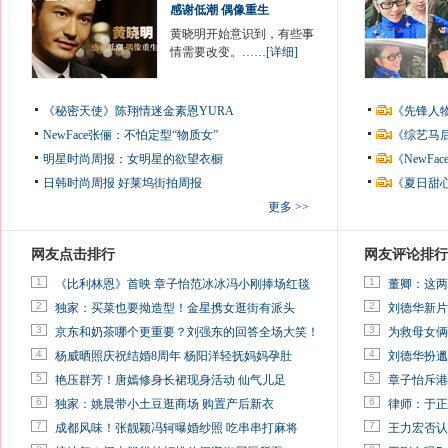
感谢低潮 偶像重生
黄晓明开始意识到，有些事
情需要改变。……
[详细]
《秘密天使》陈翔情迷金素恩YURA
《先锋人
NewFace张俪：不怕定型“物质女”
《综艺马
明星时尚周报：女明星的欲望衣橱
《NewF
日韩时尚周报
好莱坞街拍周报
《夏日甜
更多 >>
网友点击排行
网友评论排行
1
1
《比利林恩》首映 章子怡范冰冰冯小刚捧场红毯
董卿：这两
2
2
独家：买菜也要拗造型！金星携女逛街有派头
刘德华新片
3
3
京东和奶茶哪个更重要？刘强东的回答全场大笑！
为救母女俩
4
4
杨威晒照庆祝结婚8周年 杨阳洋轻抚妈妈孕肚
刘德华扮邋
5
5
艳压群芳！唐嫣修身长裙现身活动 仙气儿足
章子怡斥港
6
6
独家：姚晨带小土豆逛商场 购置产后新衣
律师：于正
7
7
成都风味！张靓颖冯轲曝婚纱照 吃串串打麻将
王力宏否认