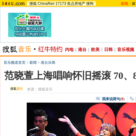
搜狐
ChinaRen
17173
焦点房地产
搜狗
新闻
-
体
内地
|
港台
|
欧美
|
日韩
|
音乐视频
音乐频道首页
>
新闻
>
港台乐闻
范晓萱上海唱响怀旧摇滚 70、
来源：
搜狐音乐
我来说两句
(
0
)