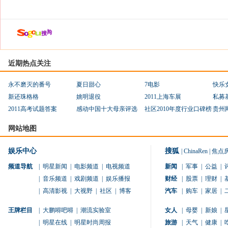
近期热点关注
永不磨灭的番号
夏日甜心
7电影
快乐
新还珠格格
姚明退役
2011上海车展
私募
2011高考试题答案
感动中国十大母亲评选
社区2010年度行业口碑榜
贵州
网站地图
娱乐中心
搜狐
|
ChinaRen
|
焦点
频道导航
|
明星新闻
|
电影频道
|
电视频道
新闻
|
军事
|
公益
|
|
音乐频道
|
戏剧频道
|
娱乐播报
财经
|
股票
|
理财
|
|
高清影视
|
大视野
|
社区
|
博客
汽车
|
购车
|
家居
|
王牌栏目
|
大鹏嘚吧嘚
|
潮流实验室
女人
|
母婴
|
新娘
|
|
明星在线
|
明星时尚周报
旅游
|
天气
|
健康
|