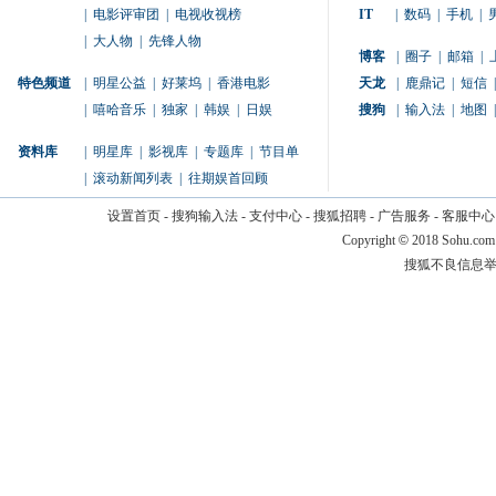
|
电影评审团
|
电视收视榜
IT
|
数码
|
手机
|
|
大人物
|
先锋人物
博客
|
圈子
|
邮箱
|
特色频道
|
明星公益
|
好莱坞
|
香港电影
天龙
|
鹿鼎记
|
短信
|
|
嘻哈音乐
|
独家
|
韩娱
|
日娱
搜狗
|
输入法
|
地图
|
资料库
|
明星库
|
影视库
|
专题库
|
节目单
|
滚动新闻列表
|
往期娱首回顾
设置首页
-
搜狗输入法
-
支付中心
-
搜狐招聘
-
广告服务
-
客服中心
Copyright
©
2018 Sohu.com
搜狐不良信息