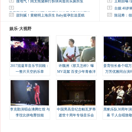
8
8
接地气！阔太熊黛林打扮休闲逛街买厕所泵
王刚自曝7
9
9
台媒:40
马蓉离婚后，砸1000万人民币给媒体要求删掉这照片
10
10
甜到腻！黄晓明上海庆生 Baby挺孕肚送蛋糕
陈冠希：假
娱乐·大视野
2017混凝草音乐节回顾：
许魏洲《那又怎样》曝
姜育恒长春个唱万
一整片天空的乐章
MV花絮 百变少年青春洋
万芳优雅同台演
溢
李克勤演唱会沸腾红馆 与
中国男高音纪念帕瓦罗蒂
黑豹乐队30周年
李玟比拼电臀技能
逝世十周年专场音乐会
幕 千人合唱致