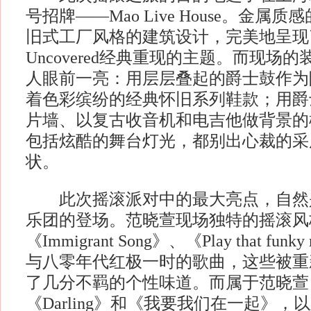
号招牌——Mao Live House。金属
旧式工厂风格的建筑设计，完美地呈现了Ar
Uncovered经典重现的主题。而现场
人眼前一亮：用层层叠起的爵士鼓作为
着色彩缤纷的经典怀旧系列鞋款；用爵
片墙、以复古收音机和电吉他做背景的
包括炫酷的舞台灯光，都别出心裁的采
状。
此次摇滚派对中的最大亮点，自然
乐团的登场。范晓萱现场独特的摇滚风
《Immigrant Song》、《Play that fu
与八零年代红极一时的歌曲，这些被重
了几分不羁的个性味道。而属于范晓萱
《Darling》和《我要我们在一起》