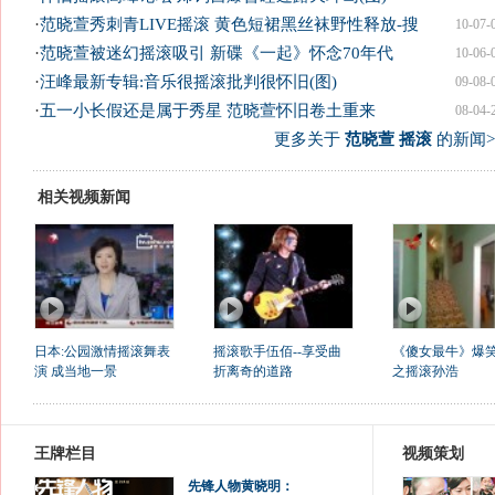
·
范晓萱秀刺青LIVE摇滚 黄色短裙黑丝袜野性释放-搜
10-07-
·
范晓萱被迷幻摇滚吸引 新碟《一起》怀念70年代
10-06-
·
汪峰最新专辑:音乐很摇滚批判很怀旧(图)
09-08-
·
五一小长假还是属于秀星 范晓萱怀旧卷土重来
08-04-
更多关于
范晓萱 摇滚
的新闻>
相关视频新闻
日本:公园激情摇滚舞表
摇滚歌手伍佰--享受曲
《傻女最牛》爆
演 成当地一景
折离奇的道路
之摇滚孙浩
王牌栏目
视频策划
先锋人物黄晓明：